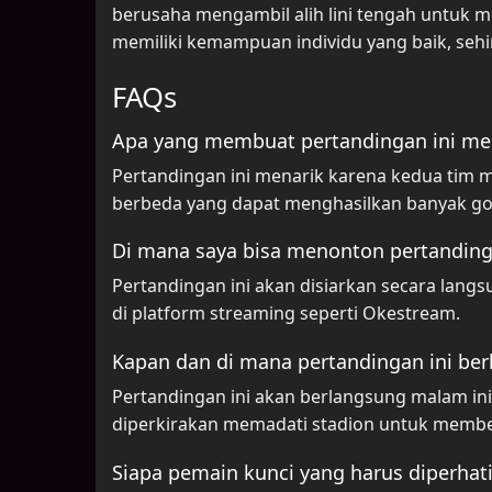
berusaha mengambil alih lini tengah untuk 
memiliki kemampuan individu yang baik, sehi
FAQs
Apa yang membuat pertandingan ini me
Pertandingan ini menarik karena kedua tim m
berbeda yang dapat menghasilkan banyak go
Di mana saya bisa menonton pertanding
Pertandingan ini akan disiarkan secara langs
di platform streaming seperti Okestream.
Kapan dan di mana pertandingan ini be
Pertandingan ini akan berlangsung malam in
diperkirakan memadati stadion untuk membe
Siapa pemain kunci yang harus diperhat