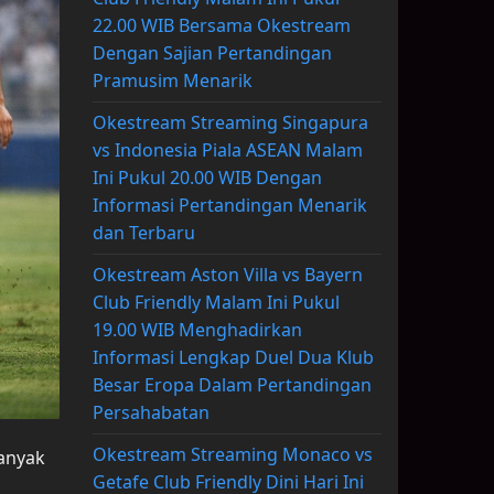
22.00 WIB Bersama Okestream
Dengan Sajian Pertandingan
Pramusim Menarik
Okestream Streaming Singapura
vs Indonesia Piala ASEAN Malam
Ini Pukul 20.00 WIB Dengan
Informasi Pertandingan Menarik
dan Terbaru
Okestream Aston Villa vs Bayern
Club Friendly Malam Ini Pukul
19.00 WIB Menghadirkan
Informasi Lengkap Duel Dua Klub
Besar Eropa Dalam Pertandingan
Persahabatan
Okestream Streaming Monaco vs
Banyak
Getafe Club Friendly Dini Hari Ini