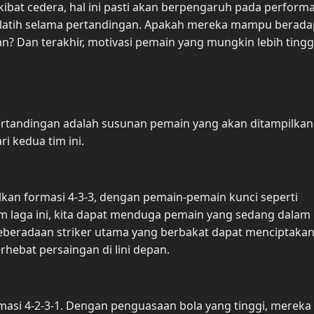
kibat cedera, hal ini pasti akan berpengaruh pada performa
pelatih selama pertandingan. Apakah mereka mampu berada
? Dan terakhir, motivasi pemain yang mungkin lebih tingg
pertandingan adalah susunan pemain yang akan ditampilkan
i kedua tim ini.
an formasi 4-3-3, dengan pemain-pemain kunci seperti
am laga ini, kita dapat menduga pemain yang sedang dalam
eberadaan striker utama yang berbakat dapat menciptaka
hebat persaingan di lini depan.
rmasi 4-2-3-1. Dengan penguasaan bola yang tinggi, mereka