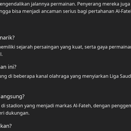
mengendalikan jalannya permainan. Penyerang mereka juga
ngga bisa menjadi ancaman serius bagi pertahanan Al-Fate
narik?
emiliki sejarah persaingan yang kuat, serta gaya permain
l.
an ini?
ung di beberapa kanal olahraga yang menyiarkan Liga Saudi
rlangsung?
i di stadion yang menjadi markas Al-Fateh, dengan pengge
ri dukungan.
ikan?