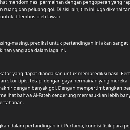
lihat mendominasi permainan dengan pengoperan yang rapi
ang dan peluang gol. Di sisi lain, tim ini juga dikenal t
 untuk ditembus oleh lawan.
sing-masing, prediksi untuk pertandingan ini akan sangat
kinan yang ada dalam laga ini.
dikator yang dapat diandalkan untuk memprediksi hasil. Pe
gan skor tipis, tetapi dengan gaya permainan yang mereka
berakhir dengan banyak gol. Dengan mempertimbangkan pe
sa melihat bahwa Al-Fateh cenderung memasukkan lebih bany
pertahanan.
kan dalam pertandingan ini. Pertama, kondisi fisik para p