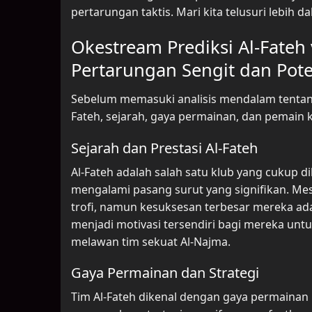
pertarungan taktis. Mari kita telusuri lebih d
Okestream Prediksi Al-Fateh
Pertarungan Sengit dan Pot
Sebelum memasuki analisis mendalam tentang
Fateh, sejarah, gaya permainan, dan pemain 
Sejarah dan Prestasi Al-Fateh
Al-Fateh adalah salah satu klub yang cukup di
mengalami pasang surut yang signifikan. Mes
trofi, namun kesuksesan terbesar mereka adal
menjadi motivasi tersendiri bagi mereka un
melawan tim sekuat Al-Najma.
Gaya Permainan dan Strategi
Tim Al-Fateh dikenal dengan gaya permainan