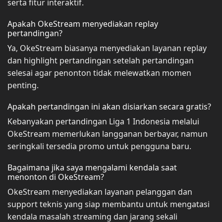
serta fitur interaktif.
Apakah OkeStream menyediakan replay
pertandingan?
Ya, OkeStream biasanya menyediakan layanan replay
dan highlight pertandingan setelah pertandingan
selesai agar penonton tidak melewatkan momen
penting.
Apakah pertandingan ini akan disiarkan secara gratis?
Kebanyakan pertandingan Liga 1 Indonesia melalui
OkeStream memerlukan langganan berbayar, namun
seringkali tersedia promo untuk pengguna baru.
Bagaimana jika saya mengalami kendala saat
menonton di OkeStream?
OkeStream menyediakan layanan pelanggan dan
support teknis yang siap membantu untuk mengatasi
kendala masalah streaming dan jarang sekali