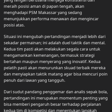
yang tengah berusaha menjaga konsistensi dan
meraih posisi aman di papan tengah, akan
menghadapi PSM Makassar yang sedang
menunjukkan performa menawan dan mengincar
posisi atas.
Situasi ini mengubah pertandingan menjadi lebih dari
sekadar permainan; ini adalah duel taktik dan mental.
Kedua tim pasti akan melakukan segala cara untuk
mengamankan kemenangan, termasuk strategi
bertahan maupun menyerang yang inovatif. Kedua
pelatih pasti akan menurunkan skuad terbaik mereka
dan menyiapkan taktik matang agar bisa mencuri poin
penuh dari lawan yang tangguh.
Dari sudut pandang penggemar dan analis sepak bola,
pertandingan ini merupakan momentum penting yang
bisa memberi pengaruh besar terhadap perjalanan
kedua tim di kompetisi dan menentukan langkah