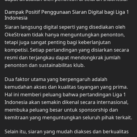
Dampak Positif Penggunaan Siaran Digital bagi Liga 1
Indonesia
Siaran langsung digital seperti yang disediakan oleh
OkeStream tidak hanya menguntungkan penonton,
tetapi juga sangat penting bagi keberlanjutan
kompetisi. Setiap pertandingan yang disiarkan secara
resmi dan terjangkau dapat mendongkrak jumlah
penonton dan sustainabilitas klub.
Dua faktor utama yang berpengaruh adalah
kemudahan akses dan kualitas tayangan yang prima.
Hal ini memberi peluang bahwa pertandingan Liga 1
Indonesia akan semakin dikenal secara internasional,
membuka peluang besar untuk sponsorship dan
kemitraan yang menguntungkan seluruh pihak terkait.
Selain itu, siaran yang mudah diakses dan berkualitas