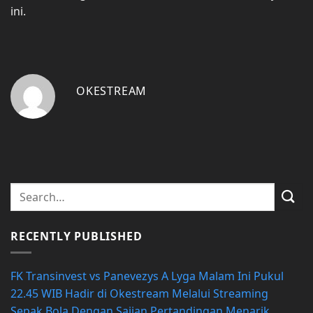
ini.
OKESTREAM
RECENTLY PUBLISHED
FK Transinvest vs Panevezys A Lyga Malam Ini Pukul
22.45 WIB Hadir di Okestream Melalui Streaming
Sepak Bola Dengan Sajian Pertandingan Menarik