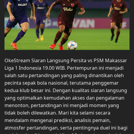
OkeStream Siaran Langsung Persita vs PSM Makassar
Liga 1 Indonesia 19.00 WIB. Pertempuran ini menjadi
salah satu pertandingan yang paling dinantikan oleh
pecinta sepak bola nasional, terutama penggemar
kedua klub besar ini. Dengan kualitas siaran langsung
yang optimalkan kemudahan akses dan pengalaman
menonton, pertandingan ini menjadi momen yang
tidak boleh dilewatkan. Mari kita selami secara
mendalam mengenai prediksi, analisis pemain,
atmosfer pertandingan, serta pentingnya duel ini bagi