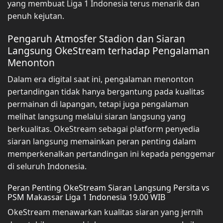
yang membuat Liga 1 Indonesia terus menarik dan
penuh kejutan.
Pengaruh Atmosfer Stadion dan Siaran
Langsung OkeStream terhadap Pengalaman
Menonton
Dalam era digital saat ini, pengalaman menonton
pertandingan tidak hanya bergantung pada kualitas
permainan di lapangan, tetapi juga pengalaman
melihat langsung melalui siaran langsung yang
berkualitas. OkeStream sebagai platform penyedia
siaran langsung memainkan peran penting dalam
memperkenalkan pertandingan ini kepada penggemar
di seluruh Indonesia.
Peran Penting OkeStream Siaran Langsung Persita vs
PSM Makassar Liga 1 Indonesia 19.00 WIB
OkeStream menawarkan kualitas siaran yang jernih