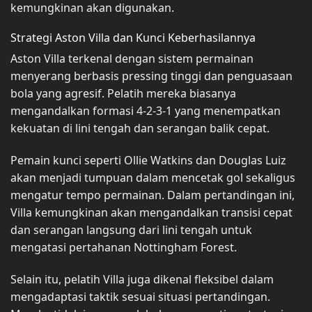
kemungkinan akan digunakan.
Strategi Aston Villa dan Kunci Keberhasilannya
Aston Villa terkenal dengan sistem permainan
menyerang berbasis pressing tinggi dan penguasaan
bola yang agresif. Pelatih mereka biasanya
mengandalkan formasi 4-2-3-1 yang menempatkan
kekuatan di lini tengah dan serangan balik cepat.
Pemain kunci seperti Ollie Watkins dan Douglas Luiz
akan menjadi tumpuan dalam mencetak gol sekaligus
mengatur tempo permainan. Dalam pertandingan ini,
Villa kemungkinan akan mengandalkan transisi cepat
dan serangan langsung dari lini tengah untuk
mengatasi pertahanan Nottingham Forest.
Selain itu, pelatih Villa juga dikenal fleksibel dalam
mengadaptasi taktik sesuai situasi pertandingan.