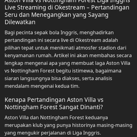
Live Streaming di Okestream – Pertandingan
Seru dan Menegangkan yang Sayang
Dilewatkan
Bagi pecinta sepak bola Inggris, menghadirkan
pertandingan ini secara live di Okestream adalah
pilihan tepat untuk menikmati atmosfer stadion dari
kenyamanan rumah. Artikel ini akan membahas secara
lengkap mengenai apa yang membuat laga Aston Villa
vs Nottingham Forest begitu istimewa, bagaimana
siaran langsungnya bisa diakses, serta analisis
mendalam mengenai kedua tim.
Kenapa Pertandingan Aston Villa vs
Nottingham Forest Sangat Dinanti?
Aston Villa dan Nottingham Forest keduanya
merupakan klub yang punya historinya masing-masing
yang mengukir perjalanan di Liga Inggris.