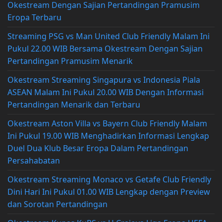
Okestream Dengan Sajian Pertandingan Pramusim
Eropa Terbaru
Streaming PSG vs Man United Club Friendly Malam Ini
Pukul 22.00 WIB Bersama Okestream Dengan Sajian
Pertandingan Pramusim Menarik
Okestream Streaming Singapura vs Indonesia Piala
ASEAN Malam Ini Pukul 20.00 WIB Dengan Informasi
Pertandingan Menarik dan Terbaru
Okestream Aston Villa vs Bayern Club Friendly Malam
Ini Pukul 19.00 WIB Menghadirkan Informasi Lengkap
Duel Dua Klub Besar Eropa Dalam Pertandingan
Persahabatan
Okestream Streaming Monaco vs Getafe Club Friendly
Dini Hari Ini Pukul 01.00 WIB Lengkap dengan Preview
dan Sorotan Pertandingan