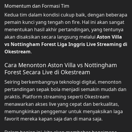
Momentum dan Formasi Tim
Kedua tim dalam kondisi cukup baik, dengan beberapa
pemain kunci yang tengah on fire. Hal ini akan sangat
menentukan hasil akhir pertandingan, yang tentunya
akan disaksikan secara langsung melalui
Aston Villa
vs Nottingham Forest Liga Inggris Live Streaming di
Okestream
.
Cara Menonton Aston Villa vs Nottingham
Forest Secara Live di Okestream
Seiring berkembangnya teknologi digital, menonton
pertandingan sepak bola menjadi semakin mudah dan
praktis. Platform streaming seperti Okestream
menawarkan akses live yang cepat dan berkualitas,
memungkinkan penggemar untuk menyaksikan laga
favorit mereka kapan saja dan di mana saja.