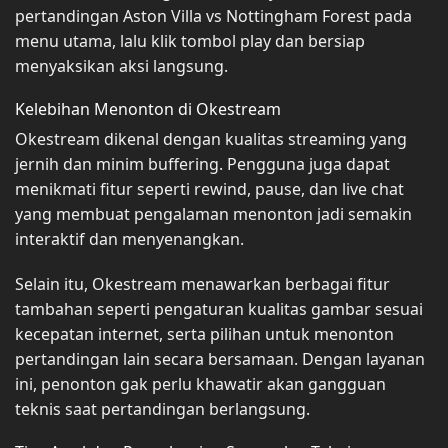
pertandingan Aston Villa vs Nottingham Forest pada
menu utama, lalu klik tombol play dan bersiap
menyaksikan aksi langsung.
Kelebihan Menonton di Okestream
Okestream dikenal dengan kualitas streaming yang
jernih dan minim buffering. Pengguna juga dapat
menikmati fitur seperti rewind, pause, dan live chat
yang membuat pengalaman menonton jadi semakin
interaktif dan menyenangkan.
Selain itu, Okestream menawarkan berbagai fitur
tambahan seperti pengaturan kualitas gambar sesuai
kecepatan internet, serta pilihan untuk menonton
pertandingan lain secara bersamaan. Dengan layanan
ini, penonton gak perlu khawatir akan gangguan
teknis saat pertandingan berlangsung.