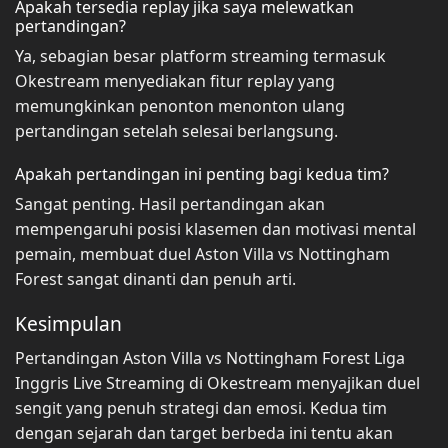
Apakah tersedia replay jika saya melewatkan
pertandingan?
Ya, sebagian besar platform streaming termasuk
Okestream menyediakan fitur replay yang
memungkinkan penonton menonton ulang
pertandingan setelah selesai berlangsung.
Apakah pertandingan ini penting bagi kedua tim?
Sangat penting. Hasil pertandingan akan
mempengaruhi posisi klasemen dan motivasi mental
pemain, membuat duel Aston Villa vs Nottingham
Forest sangat dinanti dan penuh arti.
Kesimpulan
Pertandingan Aston Villa vs Nottingham Forest Liga
Inggris Live Streaming di Okestream menyajikan duel
sengit yang penuh strategi dan emosi. Kedua tim
dengan sejarah dan target berbeda ini tentu akan