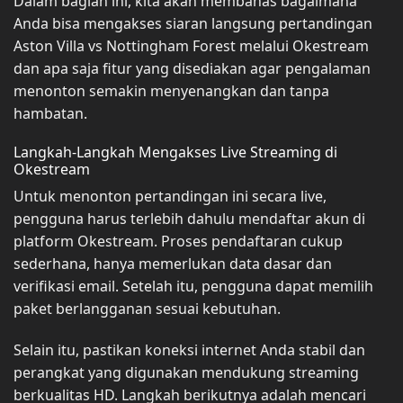
Dalam bagian ini, kita akan membahas bagaimana
Anda bisa mengakses siaran langsung pertandingan
Aston Villa vs Nottingham Forest melalui Okestream
dan apa saja fitur yang disediakan agar pengalaman
menonton semakin menyenangkan dan tanpa
hambatan.
Langkah-Langkah Mengakses Live Streaming di
Okestream
Untuk menonton pertandingan ini secara live,
pengguna harus terlebih dahulu mendaftar akun di
platform Okestream. Proses pendaftaran cukup
sederhana, hanya memerlukan data dasar dan
verifikasi email. Setelah itu, pengguna dapat memilih
paket berlangganan sesuai kebutuhan.
Selain itu, pastikan koneksi internet Anda stabil dan
perangkat yang digunakan mendukung streaming
berkualitas HD. Langkah berikutnya adalah mencari