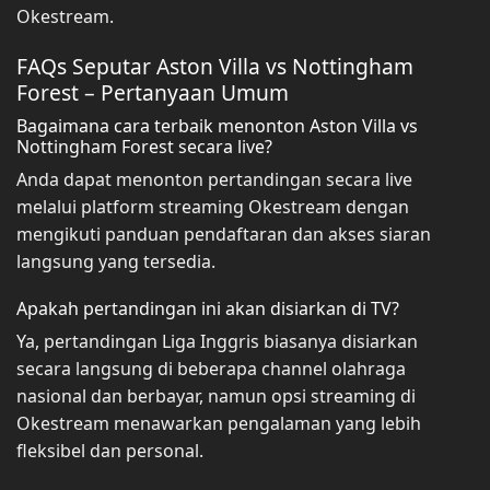
Okestream.
FAQs Seputar Aston Villa vs Nottingham
Forest – Pertanyaan Umum
Bagaimana cara terbaik menonton Aston Villa vs
Nottingham Forest secara live?
Anda dapat menonton pertandingan secara live
melalui platform streaming Okestream dengan
mengikuti panduan pendaftaran dan akses siaran
langsung yang tersedia.
Apakah pertandingan ini akan disiarkan di TV?
Ya, pertandingan Liga Inggris biasanya disiarkan
secara langsung di beberapa channel olahraga
nasional dan berbayar, namun opsi streaming di
Okestream menawarkan pengalaman yang lebih
fleksibel dan personal.