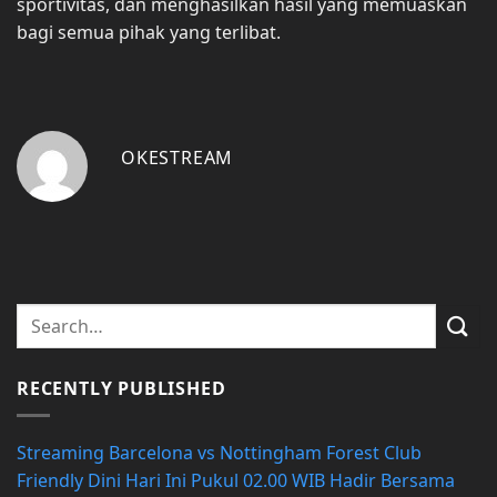
sportivitas, dan menghasilkan hasil yang memuaskan
bagi semua pihak yang terlibat.
OKESTREAM
RECENTLY PUBLISHED
Streaming Barcelona vs Nottingham Forest Club
Friendly Dini Hari Ini Pukul 02.00 WIB Hadir Bersama