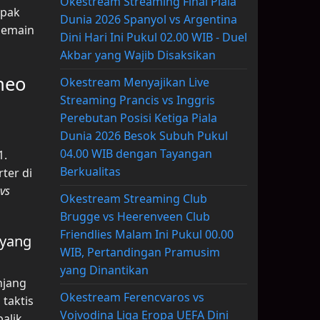
Okestream Streaming Final Piala
epak
Dunia 2026 Spanyol vs Argentina
pemain
Dini Hari Ini Pukul 02.00 WIB - Duel
Akbar yang Wajib Disaksikan
neo
Okestream Menyajikan Live
Streaming Prancis vs Inggris
Perebutan Posisi Ketiga Piala
Dunia 2026 Besok Subuh Pukul
04.00 WIB dengan Tayangan
1.
Berkualitas
ter di
 vs
Okestream Streaming Club
Brugge vs Heerenveen Club
Friendlies Malam Ini Pukul 00.00
 yang
WIB, Pertandingan Pramusim
yang Dinantikan
njang
Okestream Ferencvaros vs
taktis
Vojvodina Liga Eropa UEFA Dini
alik