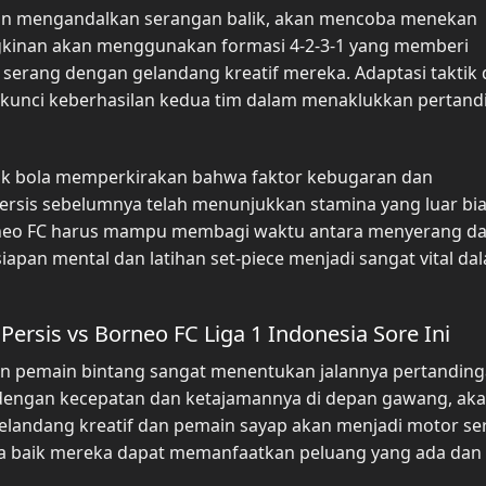
dan mengandalkan serangan balik, akan mencoba menekan
gkinan akan menggunakan formasi 4-2-3-1 yang memberi
serang dengan gelandang kreatif mereka. Adaptasi taktik
i kunci keberhasilan kedua tim dalam menaklukkan pertan
epak bola memperkirakan bahwa faktor kebugaran dan
rsis sebelumnya telah menunjukkan stamina yang luar bi
orneo FC harus mampu membagi waktu antara menyerang d
siapan mental dan latihan set-piece menjadi sangat vital da
Persis vs Borneo FC Liga 1 Indonesia Sore Ini
an pemain bintang sangat menentukan jalannya pertanding
l dengan kecepatan dan ketajamannya di depan gawang, ak
elandang kreatif dan pemain sayap akan menjadi motor s
pa baik mereka dapat memanfaatkan peluang yang ada dan