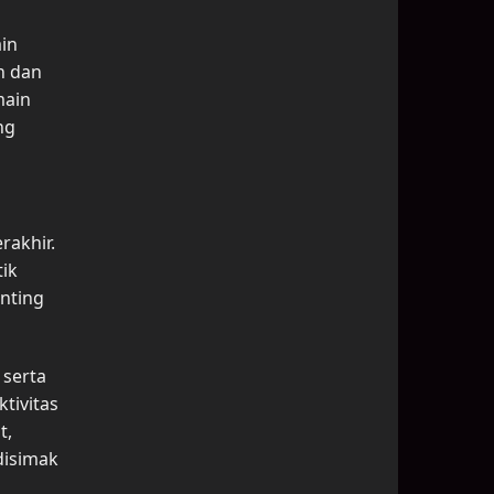
in
h dan
main
ng
rakhir.
ik
nting
 serta
tivitas
t,
disimak