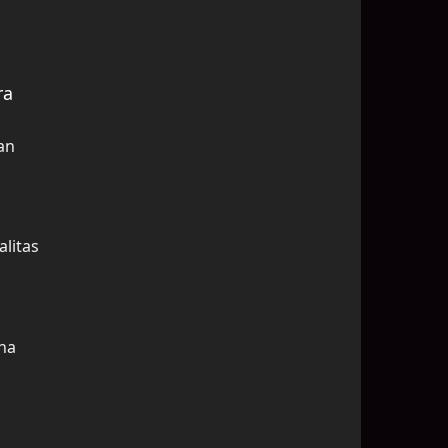
ra
an
litas
ha