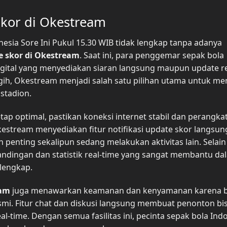
Skor di Okestream
nesia Sore Ini Pukul 15.30 WIB tidak lengkap tanpa adanya
e skor di Okestream
. Saat ini, para penggemar sepak bola
igital yang menyediakan siaran langsung maupun update re
ih, Okestream menjadi salah satu pilihan utama untuk me
stadion.
 optimal, pastikan koneksi internet stabil dan perangka
stream menyediakan fitur notifikasi update skor langsun
enting sekalipun sedang melakukan aktivitas lain. Selain 
tandingan dan statistik real-time yang sangat membantu da
lengkap.
eam
juga menawarkan keamanan dan kenyamanan karena b
esmi. Fitur chat dan diskusi langsung membuat penonton bi
-time. Dengan semua fasilitas ini, pecinta sepak bola Ind