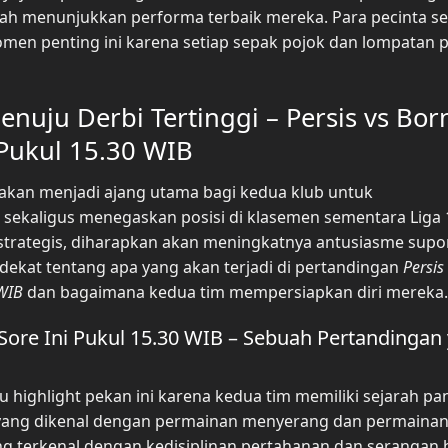
ngah menunjukkan performa terbaik mereka. Para pecinta s
men penting ini karena setiap sepak pojok dan lompatan 
nuju Derbi Tertinggi – Persis vs Bor
 Pukul 15.30 WIB
 akan menjadi ajang utama bagi kedua klub untuk
ekaligus menegaskan posisi di klasemen sementara Liga 
strategis, diharapkan akan meningkatnya antusiasme supor
h dekat tentang apa yang akan terjadi di pertandingan
Persis
 WIB
dan bagaimana kedua tim mempersiapkan diri mereka.
 Sore Ini Pukul 15.30 WIB – Sebuah Pertandingan
tu highlight pekan ini karena kedua tim memiliki sejarah pa
 yang dikenal dengan permainan menyerang dan permainan 
g terkenal dengan kedisiplinan pertahanan dan serangan b