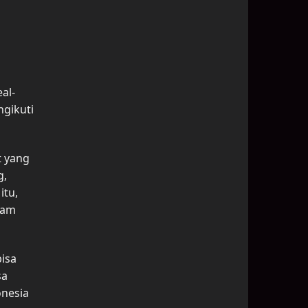
al-
ngikuti
t yang
g,
itu,
lam
isa
sa
onesia