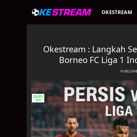
Skip
to
OKESTREAM
content
Okestream : Langkah Ser
Borneo FC Liga 1 In
PUBLISH
23/01
2026