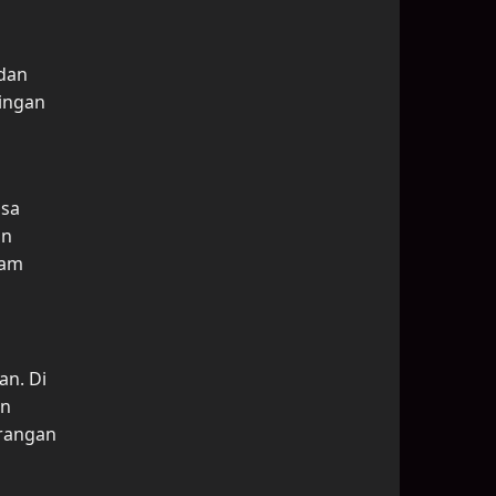
 dan
dingan
asa
an
lam
an. Di
an
erangan