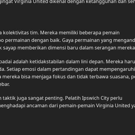
ngingat Virginia United dikenal dengan ketangguhan dan s
da kolektivitas tim. Mereka memiliki beberapa pemain
 permainan dengan baik. Gaya permainan yang mengand
ek sayap memberikan dimensi baru dalam serangan mereka
ai adalah ketidakstabilan dalam lini depan. Mereka haru
da. Setiap emosi dalam pertandingan dapat mempengaruhi
ka mereka bisa menjaga fokus dan tidak terbawa suasana, 
ebar.
aktik juga sangat penting. Pelatih Ipswich City perlu
menghadapi ancaman dari pemain-pemain Virginia United 