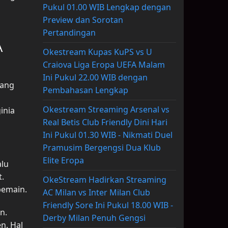
Pukul 01.00 WIB Lengkap dengan
Preview dan Sorotan
Pertandingan
A
Okestream Kupas KuPS vs U
Craiova Liga Eropa UEFA Malam
Ini Pukul 22.00 WIB dengan
yang
Pembahasan Lengkap
Okestream Streaming Arsenal vs
inia
Real Betis Club Friendly Dini Hari
Ini Pukul 01.30 WIB - Nikmati Duel
Pramusim Bergengsi Dua Klub
Elite Eropa
alu
.
OkeStream Hadirkan Streaming
pemain.
AC Milan vs Inter Milan Club
Friendly Sore Ini Pukul 18.00 WIB -
n.
Derby Milan Penuh Gengsi
n. Hal