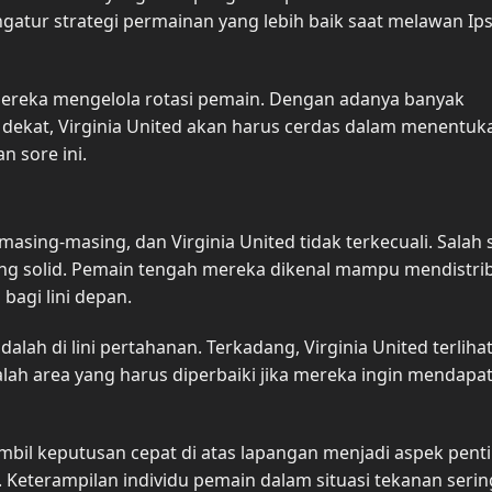
gatur strategi permainan yang lebih baik saat melawan Ip
 mereka mengelola rotasi pemain. Dengan adanya banyak
 dekat, Virginia United akan harus cerdas dalam menentuk
n sore ini.
asing-masing, dan Virginia United tidak terkecuali. Salah 
yang solid. Pemain tengah mereka dikenal mampu mendistri
agi lini depan.
lah di lini pertahanan. Terkadang, Virginia United terliha
alah area yang harus diperbaiki jika mereka ingin mendapa
il keputusan cepat di atas lapangan menjadi aspek pent
Keterampilan individu pemain dalam situasi tekanan sering