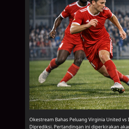
Okestream Bahas Peluang Virginia United vs Ip
Diprediksi. Pertandingan ini diperkirakan ak