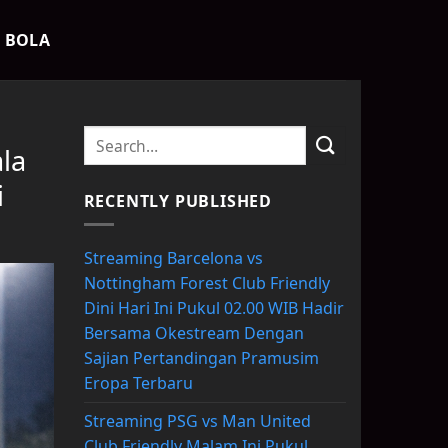
K BOLA
la
i
RECENTLY PUBLISHED
Streaming Barcelona vs
Nottingham Forest Club Friendly
Dini Hari Ini Pukul 02.00 WIB Hadir
Bersama Okestream Dengan
Sajian Pertandingan Pramusim
Eropa Terbaru
Streaming PSG vs Man United
Club Friendly Malam Ini Pukul