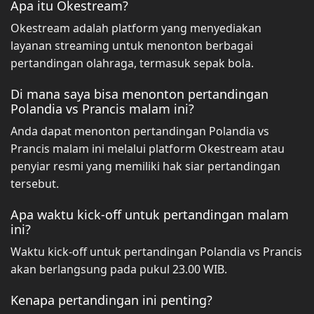
Apa itu Okestream?
Okestream adalah platform yang menyediakan
layanan streaming untuk menonton berbagai
pertandingan olahraga, termasuk sepak bola.
Di mana saya bisa menonton pertandingan
Polandia vs Prancis malam ini?
Anda dapat menonton pertandingan Polandia vs
Prancis malam ini melalui platform Okestream atau
penyiar resmi yang memiliki hak siar pertandingan
tersebut.
Apa waktu kick-off untuk pertandingan malam
ini?
Waktu kick-off untuk pertandingan Polandia vs Prancis
akan berlangsung pada pukul 23.00 WIB.
Kenapa pertandingan ini penting?