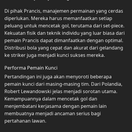
Di pihak Prancis, manajemen permainan yang cerdas
diperlukan. Mereka harus memanfaatkan setiap
peluang untuk mencetak gol, terutama dari set-piece.
Kekuatan fisik dan teknik individu yang luar biasa dari
pemain Prancis dapat dimanfaatkan dengan optimal.
Distribusi bola yang cepat dan akurat dari gelandang
ke striker juga menjadi kunci sukses mereka.
Performa Pemain Kunci
Pertandingan ini juga akan menyoroti beberapa
pemain kunci dari masing-masing tim. Dari Polandia,
Robert Lewandowski jelas menjadi sorotan utama.
Kemampuannya dalam mencetak gol dan
menjembatani kerjasama dengan pemain lain
membuatnya menjadi ancaman serius bagi
pertahanan lawan.