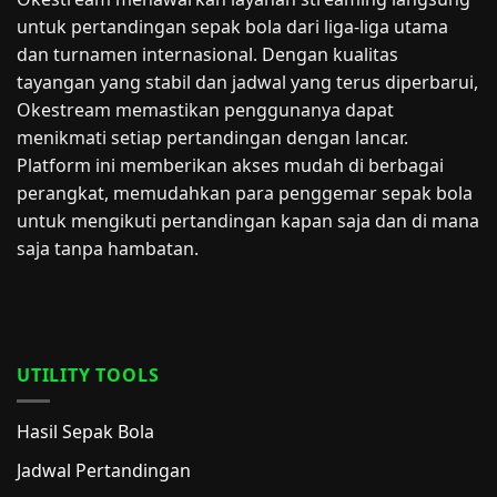
untuk pertandingan sepak bola dari liga-liga utama
dan turnamen internasional. Dengan kualitas
tayangan yang stabil dan jadwal yang terus diperbarui,
Okestream memastikan penggunanya dapat
menikmati setiap pertandingan dengan lancar.
Platform ini memberikan akses mudah di berbagai
perangkat, memudahkan para penggemar sepak bola
untuk mengikuti pertandingan kapan saja dan di mana
saja tanpa hambatan.
UTILITY TOOLS
Hasil Sepak Bola
Jadwal Pertandingan