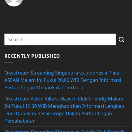
RECENTLY PUBLISHED
Okestream Streaming Singapura vs Indonesia Piala
ASEAN Malam Ini Pukul 20.00 WIB Dengan Informasi
Pertandingan Menarik dan Terbaru
Okestream Aston Villa vs Bayern Club Friendly Malam
Ini Pukul 19.00 WIB Menghadirkan Informasi Lengkap
Duel Dua Klub Besar Eropa Dalam Pertandingan
Persahabatan