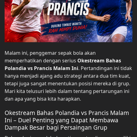
Malam ini, penggemar sepak bola akan
memperhatikan dengan serius
Okestream Bahas
Polandia vs Prancis Malam Ini
. Pertandingan ini tidak
hanya menjadi ajang adu strategi antara dua tim kuat,
tetapi juga sangat menentukan posisi mereka di grup.
Mari kita telusuri lebih dalam tentang pertarungan ini
dan apa yang bisa kita harapkan.
Okestream Bahas Polandia vs Prancis Malam
Ini – Duel Penting yang Dapat Membawa
Dampak Besar bagi Persaingan Grup