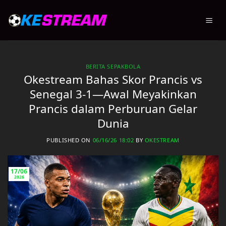
Skip
to
content
BERITA SEPAKBOLA
Okestream Bahas Skor Prancis vs
Senegal 3-1—Awal Meyakinkan
Prancis dalam Perburuan Gelar
Dunia
PUBLISHED ON
06/16/26 18:02
BY
OKESTREAM
17/06
2026