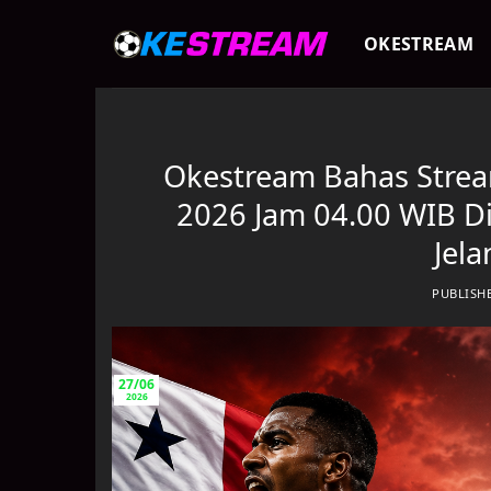
Skip
to
OKESTREAM
content
Okestream Bahas Strea
2026 Jam 04.00 WIB Di
Jel
PUBLISH
27/06
2026