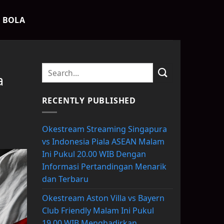
K BOLA
a
RECENTLY PUBLISHED
Okestream Streaming Singapura
vs Indonesia Piala ASEAN Malam
Ini Pukul 20.00 WIB Dengan
Informasi Pertandingan Menarik
dan Terbaru
Okestream Aston Villa vs Bayern
Club Friendly Malam Ini Pukul
19.00 WIB Menghadirkan