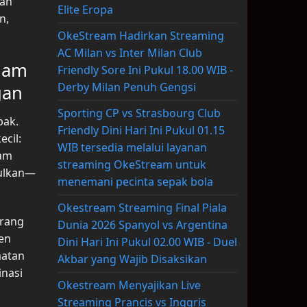
san
Elite Eropa
n,
OkeStream Hadirkan Streaming
AC Milan vs Inter Milan Club
 Jam
Friendly Sore Ini Pukul 18.00 WIB -
Derby Milan Penuh Gengsi
gan
Sporting CP vs Strasbourg Club
bak.
Friendly Dini Hari Ini Pukul 01.15
ecil:
WIB tersedia melalui layanan
lam
streaming OkeStream untuk
gulkan—
menemani pecinta sepak bola
Okestream Streaming Final Piala
erang
Dunia 2026 Spanyol vs Argentina
en
Dini Hari Ini Pukul 02.00 WIB - Duel
aatan
Akbar yang Wajib Disaksikan
inasi
Okestream Menyajikan Live
Streaming Prancis vs Inggris