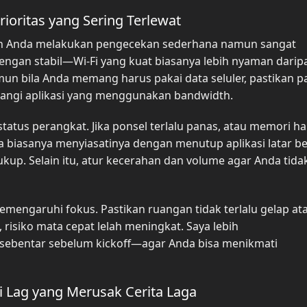
ioritas yang Sering Terlewat
kan Anda melakukan pengecekan sederhana namun sangat
ngan stabil—Wi-Fi yang kuat biasanya lebih nyaman darip
amun bila Anda memang harus pakai data seluler, pastikan p
urangi aplikasi yang menggunakan bandwidth.
status perangkat. Jika ponsel terlalu panas, atau memori h
ya biasanya menyiasatinya dengan menutup aplikasi latar b
p. Selain itu, atur kecerahan dan volume agar Anda tida
memengaruhi fokus. Pastikan ruangan tidak terlalu gelap at
 risiko mata cepat lelah meningkat. Saya lebih
ebentar sebelum kickoff—agar Anda bisa menikmati
i Lag yang Merusak Cerita Laga