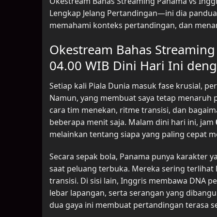
Okestream Bahas Streaming Panama vs Inggris
Lengkap Jelang Pertandingan—ini dia pandua
memahami konteks pertandingan, dan menang
Okestream Bahas Streaming 
04.00 WIB Dini Hari Ini den
Setiap kali Piala Dunia masuk fase krusial, p
Namun, yang membuat saya tetap menaruh pe
cara tim menekan, ritme transisi, dan bagai
beberapa menit saja. Malam dini hari ini, jam
melainkan tentang siapa yang paling cepat 
Secara sepak bola, Panama punya karakter yan
saat peluang terbuka. Mereka sering terliha
transisi. Di sisi lain, Inggris membawa DNA 
lebar lapangan, serta serangan yang dibangu
dua gaya ini membuat pertandingan terasa se