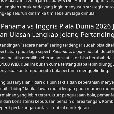
 Piala Dunia 2026 Jam 04.00 WIB Dini Hari Ini dengan Ula
n lengkap untuk Anda yang ingin menyusun strategi nonto
kap seluruh dinamika tim sebelum laga dimulai.
Panama vs Inggris Piala Dunia 2026
gan Ulasan Lengkap Jelang Pertandin
ertandingan “secara nama” sering terdengar sudah bisa dite
rhatian pada laga seperti
Panama vs Inggris
adalah detail k
mana pelatih memilih keberanian saat skor bisa berubah da
04.00 WIB
, duel ini bukan cuma tentang siapa lebih diung
menyesuaikan tempo begitu bola pertama menggelinding.
g biasanya lahir dari disiplin taktis dan keberanian meny
t lebih “hidup” ketika lawan mulai lengah pada momen-mom
permainan yang lebih terstruktur: penguasaan bola, pemanf
n dari konsistensi keputusan pemain di area tengah. Komb
perti pertarungan antara kontrol dan kejutan.