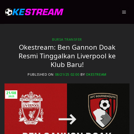
Skip
to
content
BURSA TRANSFER
Okestream: Ben Gannon Doak
Resmi Tinggalkan Liverpool ke
Klub Baru!
PUBLISHED ON
08/21/25 02:00
BY
OKESTREAM
21/08
2025