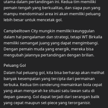
utama dalam pertandingan ini. Kedua tim memiliki
pemain tengah yang berkualitas, dan siapa pun yang
mampu mendominasi area ini akan memiliki peluang
lebih besar untuk mencetak gol.
Campbelltown City mungkin memiliki keunggulan
dalam hal pengalaman dan strategi, tetapi WT Birkalla
memiliki semangat juang yang dapat mengimbangi.
Dengan pemain muda yang energik, mereka bisa
mengubah jalannya pertandingan dengan brilian.
Peluang Gol
Dalam hal peluang gol, kita bisa berharap akan melihat
banyak kesempatan yang tercipta dari permainan
terbuka. Kedua tim cenderung memainkan bola cepat
yang akan mengarah ke situasi satu lawan satu di
depan gawang. Gol dapat terjadi dari serangan balik
yang cepat maupun set-piece yang terorganisir.