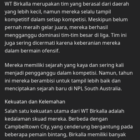
WT Birkalla merupakan tim yang berasal dari daerah
yang lebih kecil, namun mereka selalu tampil
kompetitif dalam setiap kompetisi. Meskipun belum
pernah meraih gelar juara, mereka berhasil
mengganggu dominasi tim-tim besar di liga. Tim ini
juga sering dicermati karena keberanian mereka
dalam bermain ofensif.
Mereka memiliki sejarah yang kaya dan sering kali
menjadi pengganggu dalam kompetisi. Namun, tahun
ini mereka berambisi untuk tampil lebih baik dan
menciptakan sejarah baru di NPL South Australia.
Kekuatan dan Kelemahan
Salah satu kekuatan utama dari WT Birkalla adalah
kedalaman skuad mereka. Berbeda dengan
Campbelltown City, yang cenderung bergantung pada
beberapa pemain bintang, Birkalla memiliki banyak