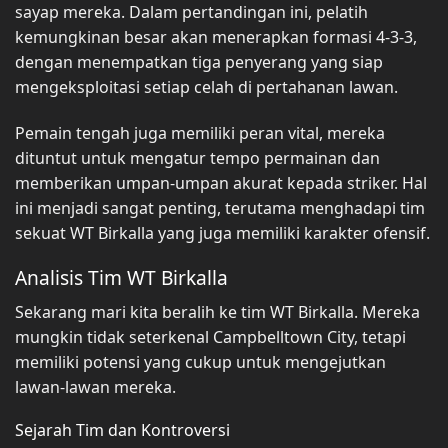
sayap mereka. Dalam pertandingan ini, pelatih
kemungkinan besar akan menerapkan formasi 4-3-3,
dengan menempatkan tiga penyerang yang siap
mengeksploitasi setiap celah di pertahanan lawan.
Pemain tengah juga memiliki peran vital, mereka
dituntut untuk mengatur tempo permainan dan
memberikan umpan-umpan akurat kepada striker. Hal
ini menjadi sangat penting, terutama menghadapi tim
sekuat WT Birkalla yang juga memiliki karakter ofensif.
Analisis Tim WT Birkalla
Sekarang mari kita beralih ke tim WT Birkalla. Mereka
mungkin tidak seterkenal Campbelltown City, tetapi
memiliki potensi yang cukup untuk mengejutkan
lawan-lawan mereka.
Sejarah Tim dan Kontroversi