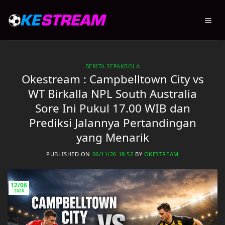
Skip
to
content
BERITA SEPAKBOLA
Okestream : Campbelltown City vs
WT Birkalla NPL South Australia
Sore Ini Pukul 17.00 WIB dan
Prediksi Jalannya Pertandingan
yang Menarik
PUBLISHED ON
06/11/26 18:52
BY
OKESTREAM
12/06
2026