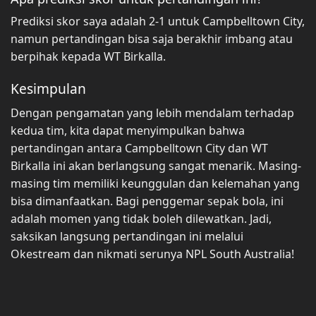
Prediksi skor saya adalah 2-1 untuk Campbelltown City,
namun pertandingan bisa saja berakhir imbang atau
berpihak kepada WT Birkalla.
Kesimpulan
Dengan pengamatan yang lebih mendalam terhadap
kedua tim, kita dapat menyimpulkan bahwa
pertandingan antara Campbelltown City dan WT
Birkalla ini akan berlangsung sangat menarik. Masing-
masing tim memiliki keunggulan dan kelemahan yang
bisa dimanfaatkan. Bagi penggemar sepak bola, ini
adalah momen yang tidak boleh dilewatkan. Jadi,
saksikan langsung pertandingan ini melalui
Okestream dan nikmati serunya NPL South Australia!