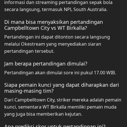
informasi dan streaming pertandingan sepak bola
secara langsung, termasuk NPL South Australia.
Di mana bisa menyaksikan pertandingan
Campbelltown City vs WT Birkalla?
Pertandingan ini dapat ditonton secara langsung
melalui Okestream yang menyediakan siaran
pertandingan tersebut.
Jam berapa pertandingan dimulai?
Pertandingan akan dimulai sore ini pukul 17.00 WIB.
Siapa pemain kunci yang dapat diharapkan dari
masing-masing tim?
Dari Campbelltown City, striker mereka adalah pemain
kunci, sementara WT Birkalla memiliki pemain muda
yang juga bisa memberikan kejutan.
Apa prediksi skor untuk pertandingan ini?