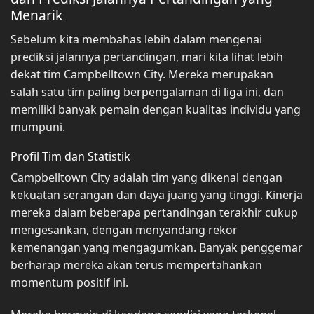
Menarik
Sebelum kita membahas lebih dalam mengenai
prediksi jalannya pertandingan, mari kita lihat lebih
dekat tim Campbelltown City. Mereka merupakan
salah satu tim paling berpengalaman di liga ini, dan
memiliki banyak pemain dengan kualitas individu yang
mumpuni.
Profil Tim dan Statistik
Campbelltown City adalah tim yang dikenal dengan
kekuatan serangan dan daya juang yang tinggi. Kinerja
mereka dalam beberapa pertandingan terakhir cukup
mengesankan, dengan menyandang rekor
kemenangan yang mengagumkan. Banyak penggemar
berharap mereka akan terus mempertahankan
momentum positif ini.