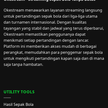
Okestream menawarkan layanan streaming langsung
untuk pertandingan sepak bola dari liga-liga utama
dan turnamen internasional. Dengan kualitas
tayangan yang stabil dan jadwal yang terus diperbarui,
Okestream memastikan penggunanya dapat
menikmati setiap pertandingan dengan lancar.
Platform ini memberikan akses mudah di berbagai
perangkat, memudahkan para penggemar sepak bola
untuk mengikuti pertandingan kapan saja dan di mana
saja tanpa hambatan.
UTILITY TOOLS
Hasil Sepak Bola