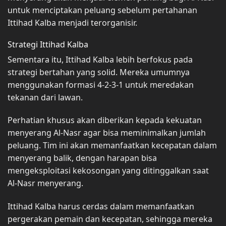
untuk menciptakan peluang sebelum pertahanan
Ittihad Kalba menjadi terorganisir.
Strategi Ittihad Kalba
Sementara itu, Ittihad Kalba lebih berfokus pada
strategi bertahan yang solid. Mereka umumnya
menggunakan formasi 4-2-3-1 untuk meredakan
tekanan dari lawan.
Perhatian khusus akan diberikan kepada kekuatan
menyerang Al-Nasr agar bisa meminimalkan jumlah
peluang. Tim ini akan memanfaatkan kecepatan dalam
menyerang balik, dengan harapan bisa
mengeksploitasi kekosongan yang ditinggalkan saat
Al-Nasr menyerang.
Ittihad Kalba harus cerdas dalam memanfaatkan
pergerakan pemain dan kecepatan, sehingga mereka