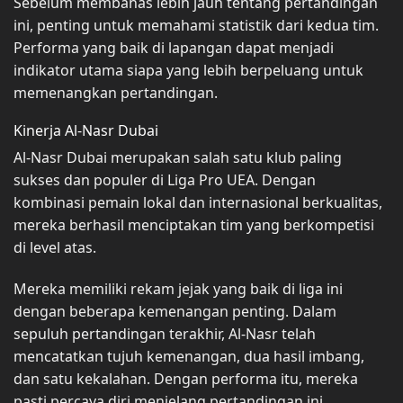
Sebelum membahas lebih jauh tentang pertandingan
ini, penting untuk memahami statistik dari kedua tim.
Performa yang baik di lapangan dapat menjadi
indikator utama siapa yang lebih berpeluang untuk
memenangkan pertandingan.
Kinerja Al-Nasr Dubai
Al-Nasr Dubai merupakan salah satu klub paling
sukses dan populer di Liga Pro UEA. Dengan
kombinasi pemain lokal dan internasional berkualitas,
mereka berhasil menciptakan tim yang berkompetisi
di level atas.
Mereka memiliki rekam jejak yang baik di liga ini
dengan beberapa kemenangan penting. Dalam
sepuluh pertandingan terakhir, Al-Nasr telah
mencatatkan tujuh kemenangan, dua hasil imbang,
dan satu kekalahan. Dengan performa itu, mereka
pasti percaya diri menjelang pertandingan ini.