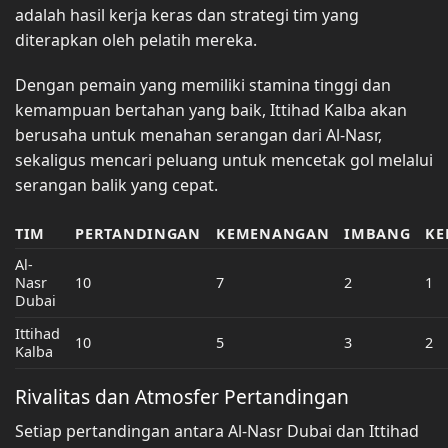
adalah hasil kerja keras dan strategi tim yang
diterapkan oleh pelatih mereka.
Dengan pemain yang memiliki stamina tinggi dan
kemampuan bertahan yang baik, Ittihad Kalba akan
berusaha untuk menahan serangan dari Al-Nasr,
sekaligus mencari peluang untuk mencetak gol melalui
serangan balik yang cepat.
TIM
PERTANDINGAN
KEMENANGAN
IMBANG
KE
Al-
Nasr
10
7
2
1
Dubai
Ittihad
10
5
3
2
Kalba
Rivalitas dan Atmosfer Pertandingan
Setiap pertandingan antara Al-Nasr Dubai dan Ittihad