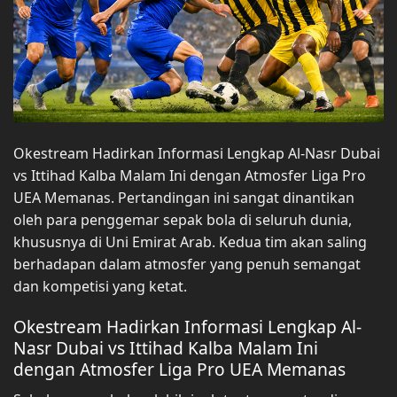
Okestream Hadirkan Informasi Lengkap Al-Nasr Dubai
vs Ittihad Kalba Malam Ini dengan Atmosfer Liga Pro
UEA Memanas. Pertandingan ini sangat dinantikan
oleh para penggemar sepak bola di seluruh dunia,
khususnya di Uni Emirat Arab. Kedua tim akan saling
berhadapan dalam atmosfer yang penuh semangat
dan kompetisi yang ketat.
Okestream Hadirkan Informasi Lengkap Al-
Nasr Dubai vs Ittihad Kalba Malam Ini
dengan Atmosfer Liga Pro UEA Memanas