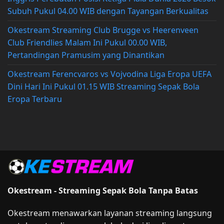
Subuh Pukul 04.00 WIB dengan Tayangan Berkualitas
Okestream Streaming Club Brugge vs Heerenveen
Club Friendlies Malam Ini Pukul 00.00 WIB,
Pertandingan Pramusim yang Dinantikan
Okestream Ferencvaros vs Vojvodina Liga Eropa UEFA
Dini Hari Ini Pukul 01.15 WIB Streaming Sepak Bola
Eropa Terbaru
Okestream - Streaming Sepak Bola Tanpa Batas
Okestream menawarkan layanan streaming langsung