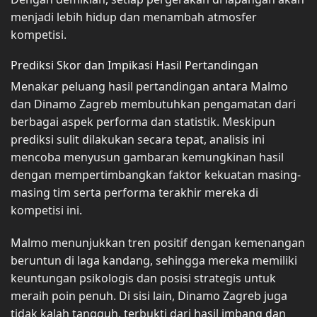
menjadi lebih hidup dan menambah atmosfer
kompetisi.
Prediksi Skor dan Impikasi Hasil Pertandingan
Menakar peluang hasil pertandingan antara Malmo
dan Dinamo Zagreb membutuhkan pengamatan dari
berbagai aspek performa dan statistik. Meskipun
prediksi sulit dilakukan secara tepat, analisis ini
mencoba menyusun gambaran kemungkinan hasil
dengan mempertimbangkan faktor kekuatan masing-
masing tim serta performa terakhir mereka di
kompetisi ini.
Malmo menunjukkan tren positif dengan kemenangan
beruntun di laga kandang, sehingga mereka memiliki
keuntungan psikologis dan posisi strategis untuk
meraih poin penuh. Di sisi lain, Dinamo Zagreb juga
tidak kalah tangguh, terbukti dari hasil imbang dan