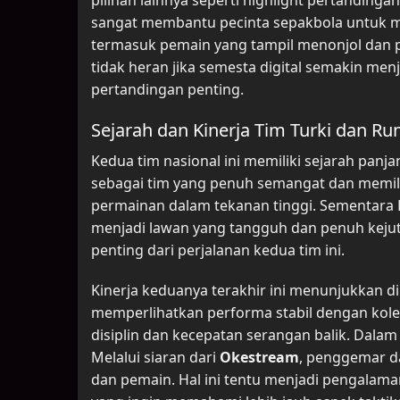
sangat membantu pecinta sepakbola untuk m
termasuk pemain yang tampil menonjol dan pe
tidak heran jika semesta digital semakin men
pertandingan penting.
Sejarah dan Kinerja Tim Turki dan R
Kedua tim nasional ini memiliki sejarah panj
sebagai tim yang penuh semangat dan memi
permainan dalam tekanan tinggi. Sementara R
menjadi lawan yang tangguh dan penuh kejut
penting dari perjalanan kedua tim ini.
Kinerja keduanya terakhir ini menunjukkan d
memperlihatkan performa stabil dengan kole
disiplin dan kecepatan serangan balik. Dalam
Melalui siaran dari
Okestream
, penggemar da
dan pemain. Hal ini tentu menjadi pengalama