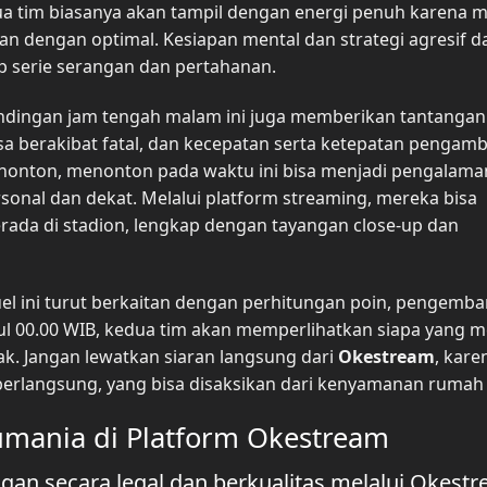
dua tim biasanya akan tampil dengan energi penuh karena 
n dengan optimal. Kesiapan mental dan strategi agresif da
p serie serangan dan pertahanan.
tandingan jam tengah malam ini juga memberikan tantangan
 bisa berakibat fatal, dan kecepatan serta ketepatan pengamb
nonton, menonton pada waktu ini bisa menjadi pengalama
sonal dan dekat. Melalui platform streaming, mereka bisa
rada di stadion, lengkap dengan tayangan close-up dan
uel ini turut berkaitan dengan perhitungan poin, pengemb
kul 00.00 WIB, kedua tim akan memperlihatkan siapa yang m
k. Jangan lewatkan siaran langsung dari
Okestream
, kare
erlangsung, yang bisa disaksikan dari kenyamanan rumah
umania di Platform Okestream
an secara legal dan berkualitas melalui Okest