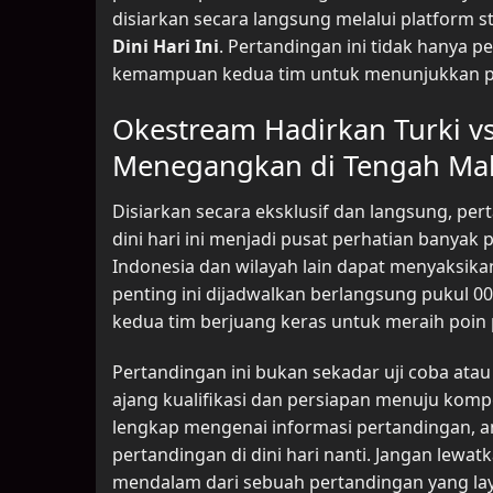
disiarkan secara langsung melalui platform 
Dini Hari Ini
. Pertandingan ini tidak hanya p
kemampuan kedua tim untuk menunjukkan per
Okestream Hadirkan Turki vs
Menegangkan di Tengah Ma
Disiarkan secara eksklusif dan langsung, pe
dini hari ini menjadi pusat perhatian banya
Indonesia dan wilayah lain dapat menyaksikan
penting ini dijadwalkan berlangsung pukul 0
kedua tim berjuang keras untuk meraih poin
Pertandingan ini bukan sekadar uji coba atau
ajang kualifikasi dan persiapan menuju kompe
lengkap mengenai informasi pertandingan, an
pertandingan di dini hari nanti. Jangan lewa
mendalam dari sebuah pertandingan yang laya