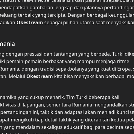
endapatkan gambaran lengkap dari jalannya pertandingan
luang terbaik yang tercipta. Dengan berbagai keunggulan 
jadikan
Okestream
sebagai pilihan utama saat menyaksika
umania
ang dengan prestasi dan tantangan yang berbeda. Turki dik
liki pemain-pemain berbakat yang mampu menjaga ritme
umania, dengan tradisi sepakbolanya yang kuat di Eropa, 
an. Melalui
Okestream
kita bisa menyaksikan berbagai 
inamika yang cukup menarik. Tim Turki beberapa kali
ktivitas di lapangan, sementara Rumania mengandalkan st
 pertandingan ini, taktik dan adaptasi akan menjadi kunci 
pat mengikuti tiap detail taktik yang diterapkan kedua pel
n yang mendalam sekaligus edukatif bagi para pecinta sep