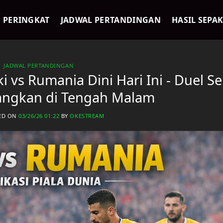
PERINGKAT
JADWAL PERTANDINGAN
HASIL SEPA
JADWAL PERTANDINGAN
 vs Rumania Dini Hari Ini - Duel S
ngkan di Tengah Malam
ED ON
03/26/26 01:22
BY
OKESTREAM