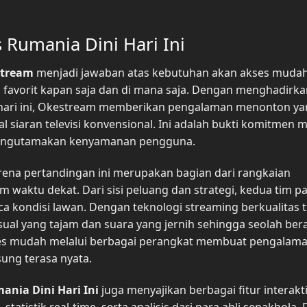
 Rumania Dini Hari Ini
tream
menjadi jawaban atas kebutuhan akan akses muda
 favorit kapan saja dan di mana saja. Dengan menghadirka
 hari ini, Okestream memberikan pengalaman menonton y
 siaran televisi konvensional. Ini adalah bukti komitmen 
mengutamakan kenyamanan pengguna.
rena pertandingan ini merupakan bagian dari rangkaian
waktu dekat. Dari sisi peluang dan strategi, kedua tim pa
a kondisi lawan. Dengan teknologi streaming berkualitas t
sual yang tajam dan suara yang jernih sehingga seolah ber
akses mudah melalui berbagai perangkat membuat pengalam
ng terasa nyata.
ania Dini Hari Ini
juga menyajikan berbagai fitur interakt
statistik real-time, serta analisis dari para ahli sepakbola. F