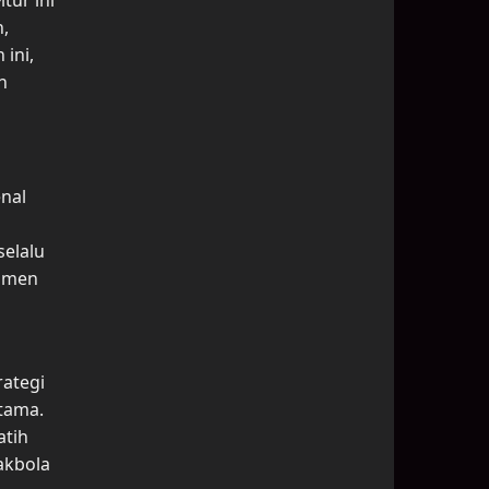
,
ini,
n
enal
selalu
momen
rategi
utama.
atih
akbola