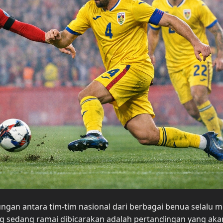
ngan antara tim-tim nasional dari berbagai benua selalu m
ang sedang ramai dibicarakan adalah pertandingan yang aka