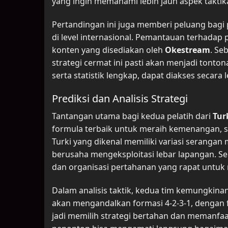
yang ingin memahami lebih jauh aspek taktika
Pertandingan ini juga memberi peluang bag
di level internasional. Pemantauan terhadap 
konten yang disediakan oleh
Okestream
. Se
strategi cermat ini pasti akan menjadi tonton
serta statistik lengkap, dapat diakses secara
Prediksi dan Analisis Strategi
Tantangan utama bagi kedua pelatih dari
Tur
formula terbaik untuk meraih kemenangan, se
Turki yang dikenal memiliki variasi serangan 
berusaha mengeksploitasi lebar lapangan. 
dan organisasi pertahanan yang rapat untu
Dalam analisis taktik, kedua tim kemungkina
akan mengandalkan formasi 4-2-3-1, dengan 
jadi memilih strategi bertahan dan memanfaa