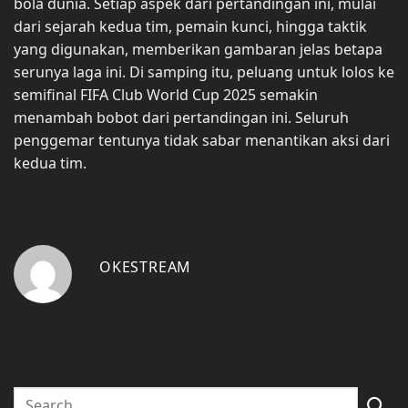
bola dunia. Setiap aspek dari pertandingan ini, mulai
dari sejarah kedua tim, pemain kunci, hingga taktik
yang digunakan, memberikan gambaran jelas betapa
serunya laga ini. Di samping itu, peluang untuk lolos ke
semifinal FIFA Club World Cup 2025 semakin
menambah bobot dari pertandingan ini. Seluruh
penggemar tentunya tidak sabar menantikan aksi dari
kedua tim.
OKESTREAM