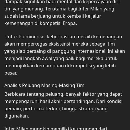
dampak signifikan bagi mental dan kepercayaan diri
tim yang menang. Terutama bagi Inter Milan yang
sudah lama berjuang untuk kembali ke jalur
kemenangan di kompetisi Eropa.
Untuk Fluminense, keberhasilan meraih kemenangan
akan mempertegas eksistensi mereka sebagai tim
yang siap bersaing di panggung internasional. Ini akan
menjadi langkah awal yang baik bagi mereka untuk
menunjukkan kemampuan di kompetisi yang lebih
besar.
Analisis Peluang Masing-Masing Tim
Berbicara tentang peluang, banyak faktor yang dapat
mempengaruhi hasil akhir pertandingan. Dari kondisi
pemain, performa terkini, hingga strategi yang
digunakan.
Inter Milan mungkin memiliki keuntungan dari