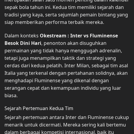
sepak bola tahun ini. Kedua tim memiliki sejarah dan
tradisi yang kaya, serta sejumlah pemain bintang yang
siap memberikan performa terbaik mereka.
Dalam konteks
Okestream : Inter vs Fluminense
Besok Dini Hari
, penonton akan disuguhkan
permainan yang tidak hanya menggugah adrenalin,
tetapi juga menampilkan taktik dan strategi yang
cerdas dari kedua pelatih. Inter Milan, sebagai tim asal
Italia yang terkenal dengan pertahanan solidnya, akan
menghadapi Fluminense yang dikenal dengan
serangan cepat dan kemampuan individu yang luar
biasa.
Sejarah Pertemuan Kedua Tim
Sejarah pertemuan antara Inter dan Fluminense cukup
menarik untuk dicermati. Mereka sering kali bertemu
dalam berbagai kompetisi internasional, baik itu