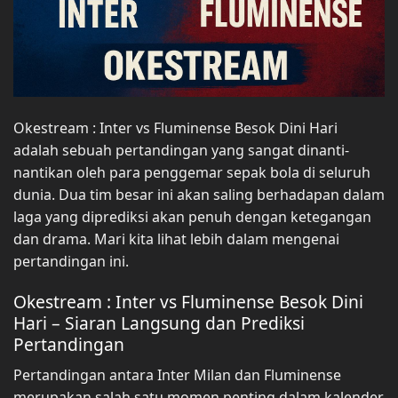
Okestream : Inter vs Fluminense Besok Dini Hari
adalah sebuah pertandingan yang sangat dinanti-
nantikan oleh para penggemar sepak bola di seluruh
dunia. Dua tim besar ini akan saling berhadapan dalam
laga yang diprediksi akan penuh dengan ketegangan
dan drama. Mari kita lihat lebih dalam mengenai
pertandingan ini.
Okestream : Inter vs Fluminense Besok Dini
Hari – Siaran Langsung dan Prediksi
Pertandingan
Pertandingan antara Inter Milan dan Fluminense
merupakan salah satu momen penting dalam kalender