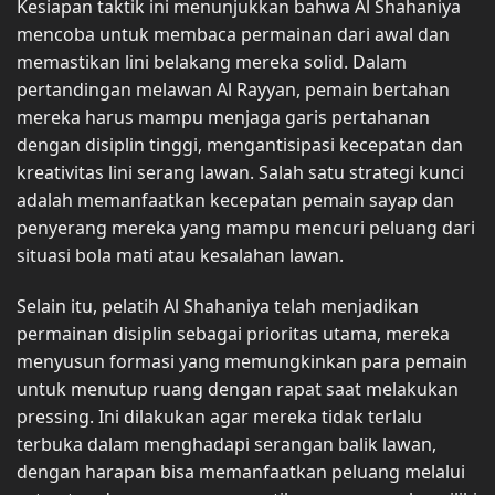
Kesiapan taktik ini menunjukkan bahwa Al Shahaniya
mencoba untuk membaca permainan dari awal dan
memastikan lini belakang mereka solid. Dalam
pertandingan melawan Al Rayyan, pemain bertahan
mereka harus mampu menjaga garis pertahanan
dengan disiplin tinggi, mengantisipasi kecepatan dan
kreativitas lini serang lawan. Salah satu strategi kunci
adalah memanfaatkan kecepatan pemain sayap dan
penyerang mereka yang mampu mencuri peluang dari
situasi bola mati atau kesalahan lawan.
Selain itu, pelatih Al Shahaniya telah menjadikan
permainan disiplin sebagai prioritas utama, mereka
menyusun formasi yang memungkinkan para pemain
untuk menutup ruang dengan rapat saat melakukan
pressing. Ini dilakukan agar mereka tidak terlalu
terbuka dalam menghadapi serangan balik lawan,
dengan harapan bisa memanfaatkan peluang melalui