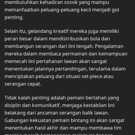
membutuhkan kehadiran sosok yang mampu
memanfaatkan peluang-peluang kecil menjadi gol
penting.
Selain itu, gelandang kreatif mereka juga memiliki
peran besar dalam mendistribusikan bola dan
membangun serangan dari lini tengah. Pengalaman
mereka dalam membaca permainan dan kemampuan
memecah lini pertahanan lawan akan sangat
menentukan jalannya pertandingan, terutama dalam
menciptakan peluang dari situasi set-piece atau
serangan cepat.
Tidak kalah penting adalah pemain bertahan yang
disiplin dan komunikatif, menjaga kestabilan lini
belakang dari ancaman serangan balik lawan.
Gabungan kekuatan pemain bintang ini akan sangat
menentukan hasil akhir dan mampu membawa tim