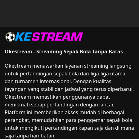
Okestream - Streaming Sepak Bola Tanpa Batas
Okestream menawarkan layanan streaming langsung
untuk pertandingan sepak bola dari liga-liga utama
dan turnamen internasional. Dengan kualitas
tayangan yang stabil dan jadwal yang terus diperbarui,
Okestream memastikan penggunanya dapat
menikmati setiap pertandingan dengan lancar.
Platform ini memberikan akses mudah di berbagai
perangkat, memudahkan para penggemar sepak bola
untuk mengikuti pertandingan kapan saja dan di mana
saja tanpa hambatan.