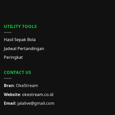
UTILITY TOOLS
Hasil Sepak Bola
Jadwal Pertandingan
Peringkat
CONTACT US
Bran
: OkeStream
Website
:
okestream.co.id
Email
:
jalalive@gmail.com