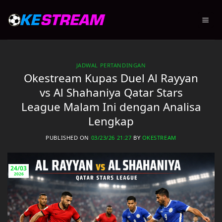
Skip
to
content
JADWAL PERTANDINGAN
Okestream Kupas Duel Al Rayyan
vs Al Shahaniya Qatar Stars
League Malam Ini dengan Analisa
Lengkap
PUBLISHED ON
03/23/26 21:27
BY
OKESTREAM
24/03
2026