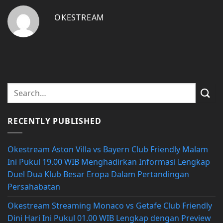
OKESTREAM
RECENTLY PUBLISHED
Okestream Aston Villa vs Bayern Club Friendly Malam
Ini Pukul 19.00 WIB Menghadirkan Informasi Lengkap
Duel Dua Klub Besar Eropa Dalam Pertandingan
Persahabatan
Okestream Streaming Monaco vs Getafe Club Friendly
Dini Hari Ini Pukul 01.00 WIB Lengkap dengan Preview