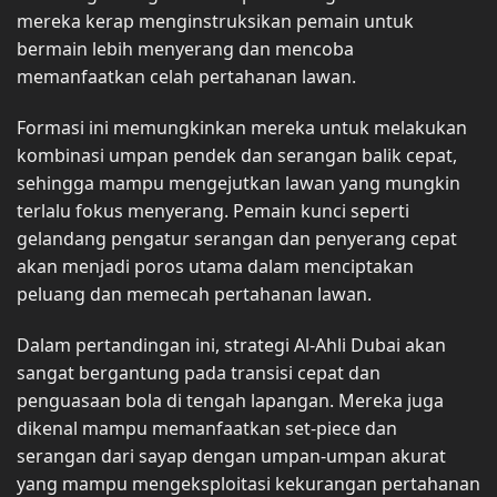
mereka kerap menginstruksikan pemain untuk
bermain lebih menyerang dan mencoba
memanfaatkan celah pertahanan lawan.
Formasi ini memungkinkan mereka untuk melakukan
kombinasi umpan pendek dan serangan balik cepat,
sehingga mampu mengejutkan lawan yang mungkin
terlalu fokus menyerang. Pemain kunci seperti
gelandang pengatur serangan dan penyerang cepat
akan menjadi poros utama dalam menciptakan
peluang dan memecah pertahanan lawan.
Dalam pertandingan ini, strategi Al-Ahli Dubai akan
sangat bergantung pada transisi cepat dan
penguasaan bola di tengah lapangan. Mereka juga
dikenal mampu memanfaatkan set-piece dan
serangan dari sayap dengan umpan-umpan akurat
yang mampu mengeksploitasi kekurangan pertahanan