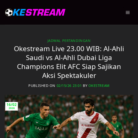
Skip
to
content
JADWAL PERTANDINGAN
Okestream Live 23.00 WIB: Al-Ahli
Saudi vs Al-Ahli Dubai Liga
Champions Elit AFC Siap Sajikan
Aksi Spektakuler
PUBLISHED ON
02/15/26 23:01
BY
OKESTREAM
16/02
2026