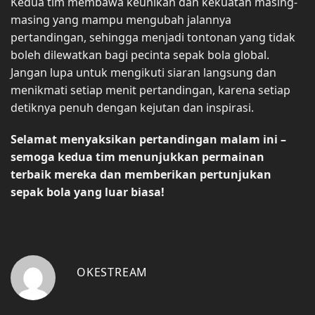
Kedua tim membawa keunikan dan kekuatan masing-
masing yang mampu mengubah jalannya
pertandingan, sehingga menjadi tontonan yang tidak
boleh dilewatkan bagi pecinta sepak bola global.
Jangan lupa untuk mengikuti siaran langsung dan
menikmati setiap menit pertandingan, karena setiap
detiknya penuh dengan kejutan dan inspirasi.
Selamat menyaksikan pertandingan malam ini –
semoga kedua tim menunjukkan permainan
terbaik mereka dan memberikan pertunjukan
sepak bola yang luar biasa!
OKESTREAM