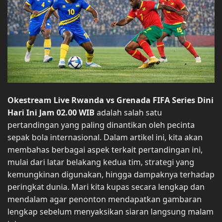
Okestream Live Rwanda vs Grenada FIFA Series Dini
Hari Ini Jam 02.00 WIB
adalah salah satu
pertandingan yang paling dinantikan oleh pecinta
sepak bola internasional. Dalam artikel ini, kita akan
membahas berbagai aspek terkait pertandingan ini,
mulai dari latar belakang kedua tim, strategi yang
kemungkinan digunakan, hingga dampaknya terhadap
peringkat dunia. Mari kita kupas secara lengkap dan
mendalam agar penonton mendapatkan gambaran
lengkap sebelum menyaksikan siaran langsung malam