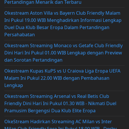
Pertandingan Menarik dan Terbaru
Okestream Aston Villa vs Bayern Club Friendly Malam
Ini Pukul 19.00 WIB Menghadirkan Informasi Lengkap
Duel Dua Klub Besar Eropa Dalam Pertandingan
Persahabatan
Okestream Streaming Monaco vs Getafe Club Friendly
Dini Hari Ini Pukul 01.00 WIB Lengkap dengan Preview
dan Sorotan Pertandingan
Okestream Kupas KuPS vs U Craiova Liga Eropa UEFA
Malam Ini Pukul 22.00 WIB dengan Pembahasan
Lengkap
Okestream Streaming Arsenal vs Real Betis Club
Friendly Dini Hari Ini Pukul 01.30 WIB - Nikmati Duel
Pramusim Bergengsi Dua Klub Elite Eropa
OkeStream Hadirkan Streaming AC Milan vs Inter
Milan Club Friendly Sore Ini Pukul 18.00 WIB - Derby