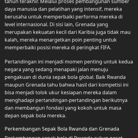
tahun terakhir. Melalui proses pembangunan sumber
daya manusia dan pelatihan yang intensif, mereka
berusaha untuk memperbaiki performa mereka di
level internasional. Di sisi lain, Grenada yang
merupakan kekuatan kecil dari Karibia juga tidak mau
kalah, mereka menargetkan poin penting untuk
memperbaiki posisi mereka di peringkat FIFA.
Pertandingan ini menjadi momen penting untuk kedua
negara yang sedang menapaki jalan menuju
pengakuan di dunia sepak bola global. Baik Rwanda
maupun Grenada tahu bahwa hasil dari kompetisi ini
bisa menjadi tolok ukur kesiapan mereka dalam
menghadapi pertandingan-pertandingan berikutnya
dan membangun fondasi yang kokoh untuk masa
depan sepak bola mereka.
Perkembangan Sepak Bola Rwanda dan Grenada