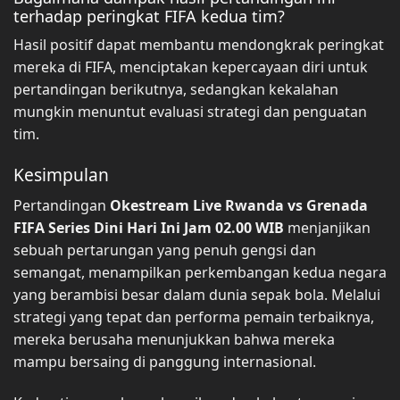
terhadap peringkat FIFA kedua tim?
Hasil positif dapat membantu mendongkrak peringkat
mereka di FIFA, menciptakan kepercayaan diri untuk
pertandingan berikutnya, sedangkan kekalahan
mungkin menuntut evaluasi strategi dan penguatan
tim.
Kesimpulan
Pertandingan
Okestream Live Rwanda vs Grenada
FIFA Series Dini Hari Ini Jam 02.00 WIB
menjanjikan
sebuah pertarungan yang penuh gengsi dan
semangat, menampilkan perkembangan kedua negara
yang berambisi besar dalam dunia sepak bola. Melalui
strategi yang tepat dan performa pemain terbaiknya,
mereka berusaha menunjukkan bahwa mereka
mampu bersaing di panggung internasional.