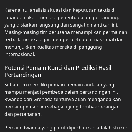
Karena itu, analisis situasi dan keputusan taktis di
lapangan akan menjadi penentu dalam pertandingan
yang disiarkan langsung dan sangat dinantikan ini.
Masing-masing tim berusaha menampilkan permainan
terbaik mereka agar memperoleh poin maksimal dan
menunjukkan kualitas mereka di panggung
internasional.
Potensi Pemain Kunci dan Prediksi Hasil
Pertandingan
Setiap tim memiliki pemain-pemain andalan yang
mampu menjadi pembeda dalam pertandingan ini.
Rwanda dan Grenada tentunya akan mengandalkan
pemain-pemain ini sebagai ujung tombak serangan
dan pertahanan.
Pemain Rwanda yang patut diperhatikan adalah striker