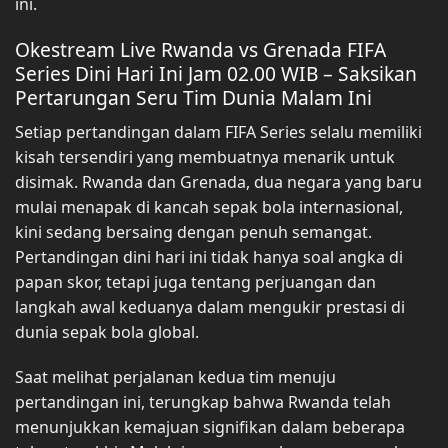
ini.
Okestream Live Rwanda vs Grenada FIFA
Series Dini Hari Ini Jam 02.00 WIB – Saksikan
Pertarungan Seru Tim Dunia Malam Ini
Setiap pertandingan dalam FIFA Series selalu memiliki
kisah tersendiri yang membuatnya menarik untuk
disimak. Rwanda dan Grenada, dua negara yang baru
mulai menapak di kancah sepak bola internasional,
kini sedang bersaing dengan penuh semangat.
Pertandingan dini hari ini tidak hanya soal angka di
papan skor, tetapi juga tentang perjuangan dan
langkah awal keduanya dalam mengukir prestasi di
dunia sepak bola global.
Saat melihat perjalanan kedua tim menuju
pertandingan ini, terungkap bahwa Rwanda telah
menunjukkan kemajuan signifikan dalam beberapa