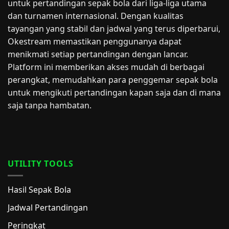
untuk pertandingan sepak bola dari liga-liga utama
dan turnamen internasional. Dengan kualitas
tayangan yang stabil dan jadwal yang terus diperbarui,
Okestream memastikan penggunanya dapat
menikmati setiap pertandingan dengan lancar.
Platform ini memberikan akses mudah di berbagai
perangkat, memudahkan para penggemar sepak bola
untuk mengikuti pertandingan kapan saja dan di mana
saja tanpa hambatan.
UTILITY TOOLS
Hasil Sepak Bola
Jadwal Pertandingan
Peringkat