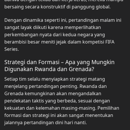
bersaing secara konstruktif di panggung global.
Dengan dinamika seperti ini, pertandingan malam ini
sangat layak diikuti karena memperlihatkan
perkembangan nyata dari kedua negara yang
berambisi besar meniti jejak dalam kompetisi FIFA
Series.
Strategi dan Formasi – Apa yang Mungkin
Digunakan Rwanda dan Grenada?
Setiap tim selalu menyiapkan strategi matang
menjelang pertandingan penting. Rwanda dan
Grenada kemungkinan akan mengandalkan
pendekatan taktis yang berbeda, sesuai dengan
kekuatan dan kelemahan masing-masing. Pemilihan
formasi dan strategi ini akan sangat menentukan
jalannya pertandingan dini hari nanti.