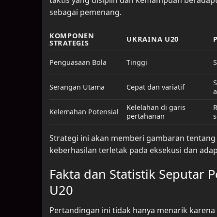
sebagai pemenang.
KOMPONEN
UKRAINA U20
STRATEGIS
Penguasaan Bola
Tinggi
S
Serangan Utama
Cepat dan variatif
a
Kelelahan di garis
R
Kelemahan Potensial
pertahanan
s
Strategi ini akan memberi gambaran tentang
keberhasilan terletak pada eksekusi dan adap
Fakta dan Statistik Seputar
U20
Pertandingan ini tidak hanya menarik karena p