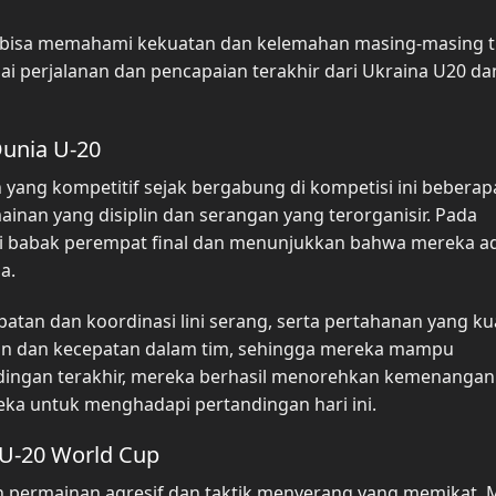
ar bisa memahami kekuatan dan kelemahan masing-masing t
i perjalanan dan pencapaian terakhir dari Ukraina U20 da
Dunia U-20
ang kompetitif sejak bergabung di kompetisi ini beberap
inan yang disiplin dan serangan yang terorganisir. Pada
ai babak perempat final dan menunjukkan bahwa mereka a
a.
tan dan koordinasi lini serang, serta pertahanan yang ku
in dan kecepatan dalam tim, sehingga mereka mampu
ndingan terakhir, mereka berhasil menorehkan kemenangan
eka untuk menghadapi pertandingan hari ini.
 U-20 World Cup
n permainan agresif dan taktik menyerang yang memikat. 