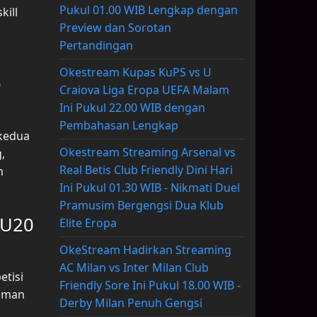
Pukul 01.00 WIB Lengkap dengan
kill
Preview dan Sorotan
Pertandingan
Okestream Kupas KuPS vs U
p
Craiova Liga Eropa UEFA Malam
Ini Pukul 22.00 WIB dengan
Pembahasan Lengkap
 kedua
Okestream Streaming Arsenal vs
,
Real Betis Club Friendly Dini Hari
n
Ini Pukul 01.30 WIB - Nikmati Duel
Pramusim Bergengsi Dua Klub
 U20
Elite Eropa
OkeStream Hadirkan Streaming
AC Milan vs Inter Milan Club
etisi
Friendly Sore Ini Pukul 18.00 WIB -
laman
Derby Milan Penuh Gengsi