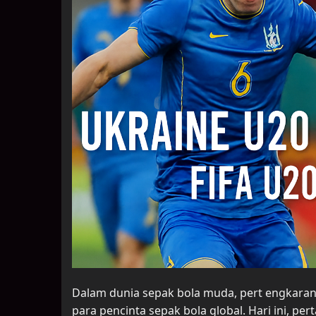
Dalam dunia sepak bola muda, pert engkaran
para pencinta sepak bola global. Hari ini, pe