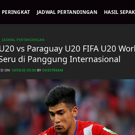
PERINGKAT
JADWAL PERTANDINGAN
HASIL SEPA
JADWAL PERTANDINGAN
 U20 vs Paraguay U20 FIFA U20 Wor
l Seru di Panggung Internasional
ED ON
10/03/25 05:00
BY
OKESTREAM