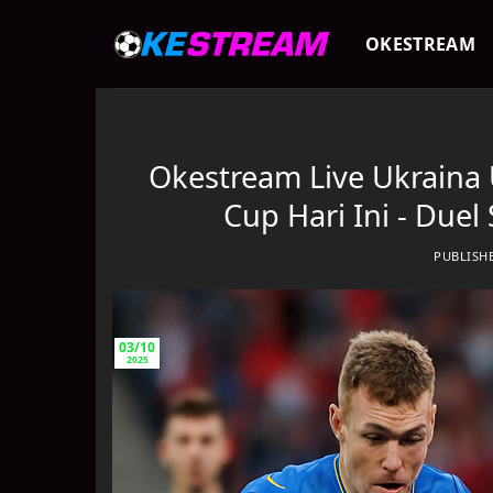
Skip
to
OKESTREAM
content
Okestream Live Ukraina
Cup Hari Ini - Due
PUBLISH
03/10
2025