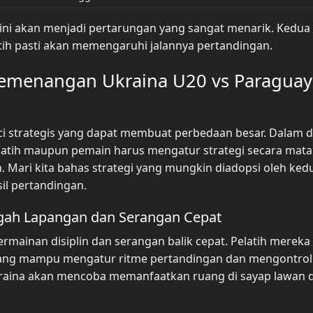
i ini akan menjadi pertarungan yang sangat menarik. Kedua
atih pasti akan memengaruhi jalannya pertandingan.
 Kemenangan Ukraina U20 vs Paraguay
ci strategis yang dapat membuat perbedaan besar. Dalam d
pelatih maupun pemain harus mengatur strategi secara mat
ari kita bahas strategi yang mungkin diadopsi oleh ked
il pertandingan.
engah Lapangan dan Serangan Cepat
ainan disiplin dan serangan balik cepat. Pelatih mereka 
 yang mampu mengatur ritme pertandingan dan mengontrol 
raina akan mencoba memanfaatkan ruang di sayap lawan 