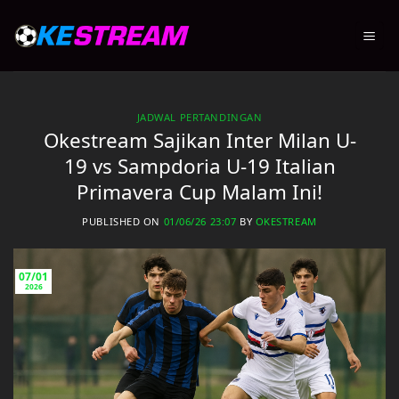
Skip
to
content
JADWAL PERTANDINGAN
Okestream Sajikan Inter Milan U-
19 vs Sampdoria U-19 Italian
Primavera Cup Malam Ini!
PUBLISHED ON
01/06/26 23:07
BY
OKESTREAM
07/01
2026