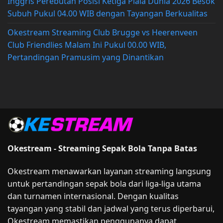
Inggris Perebutan Posisi Ketiga Piala Dunia 2026 Besok
Subuh Pukul 04.00 WIB dengan Tayangan Berkualitas
Okestream Streaming Club Brugge vs Heerenveen
Club Friendlies Malam Ini Pukul 00.00 WIB,
Pertandingan Pramusim yang Dinantikan
Okestream - Streaming Sepak Bola Tanpa Batas
Okestream menawarkan layanan streaming langsung
untuk pertandingan sepak bola dari liga-liga utama
dan turnamen internasional. Dengan kualitas
tayangan yang stabil dan jadwal yang terus diperbarui,
Okestream memastikan penggunanya dapat