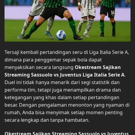
Tersaji kembali pertandingan seru di Liga Italia Serie A,
dimana para penggemar sepak bola dapat
menyaksikan secara langsung
Okestream Sajikan
Streaming Sassuolo vs Juventus Liga Italia Serie A
.
Duel ini tidak hanya menarik dari segi statistik dan
performa tim, tetapi juga menampilkan drama dan
ketegangan yang khas dalam setiap pertandingan
besar. Dengan pengalaman menonton yang nyaman di
rumah, Anda bisa menyimak setiap momen penting
secara lengkap dan tanpa hambatan.
Okestream Sajikan Streaming Sassuolo vs Juventus