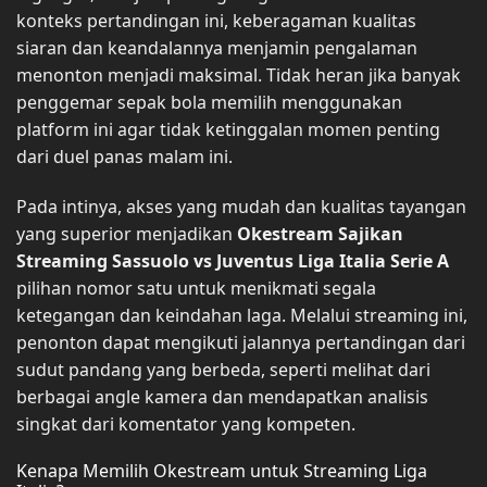
konteks pertandingan ini, keberagaman kualitas
siaran dan keandalannya menjamin pengalaman
menonton menjadi maksimal. Tidak heran jika banyak
penggemar sepak bola memilih menggunakan
platform ini agar tidak ketinggalan momen penting
dari duel panas malam ini.
Pada intinya, akses yang mudah dan kualitas tayangan
yang superior menjadikan
Okestream Sajikan
Streaming Sassuolo vs Juventus Liga Italia Serie A
pilihan nomor satu untuk menikmati segala
ketegangan dan keindahan laga. Melalui streaming ini,
penonton dapat mengikuti jalannya pertandingan dari
sudut pandang yang berbeda, seperti melihat dari
berbagai angle kamera dan mendapatkan analisis
singkat dari komentator yang kompeten.
Kenapa Memilih Okestream untuk Streaming Liga