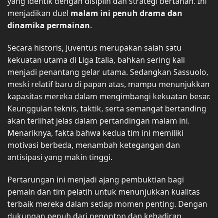
yang identik dengan disiplin dan strategi bertahan. Ini
menjadikan duel
malam ini penuh drama dan
dinamika permainan
.
Secara historis, Juventus merupakan salah satu
kekuatan utama di Liga Italia, bahkan sering kali
menjadi penantang gelar utama. Sedangkan Sassuolo,
meski relatif baru di papan atas, mampu menunjukkan
kapasitas mereka dalam mengimbangi kekuatan besar.
Keunggulan teknis, taktik, serta semangat bertanding
akan terlihat jelas dalam pertandingan malam ini.
Menariknya, fakta bahwa kedua tim ini memiliki
motivasi berbeda, menambah ketegangan dan
antisipasi yang makin tinggi.
Pertarungan ini menjadi ajang pembuktian bagi
pemain dan tim pelatih untuk menunjukkan kualitas
terbaik mereka dalam setiap momen penting. Dengan
dukungan penuh dari penonton dan kehadiran