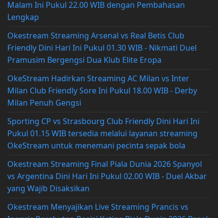
Malam Ini Pukul 22.00 WIB dengan Pembahasan
Lengkap
Okestream Streaming Arsenal vs Real Betis Club
Friendly Dini Hari Ini Pukul 01.30 WIB - Nikmati Duel
Pramusim Bergengsi Dua Klub Elite Eropa
OkeStream Hadirkan Streaming AC Milan vs Inter
Milan Club Friendly Sore Ini Pukul 18.00 WIB - Derby
Milan Penuh Gengsi
Sporting CP vs Strasbourg Club Friendly Dini Hari Ini
Pukul 01.15 WIB tersedia melalui layanan streaming
OkeStream untuk menemani pecinta sepak bola
Okestream Streaming Final Piala Dunia 2026 Spanyol
vs Argentina Dini Hari Ini Pukul 02.00 WIB - Duel Akbar
yang Wajib Disaksikan
Okestream Menyajikan Live Streaming Prancis vs