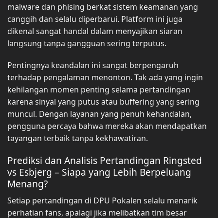
malware dan phising berkat sistem keamanan yang
canggih dan selalu diperbarui. Platform ini juga
dikenal sangat handal dalam menyajikan siaran
langsung tanpa gangguan sering terputus.
Pentingnya keandalan ini sangat berpengaruh
terhadap pengalaman menonton. Tak ada yang ingin
kehilangan momen penting selama pertandingan
karena sinyal yang putus atau buffering yang sering
muncul. Dengan layanan yang penuh kehandalan,
pengguna percaya bahwa mereka akan mendapatkan
tayangan terbaik tanpa kekhawatiran.
Prediksi dan Analisis Pertandingan Ringsted
vs Esbjerg – Siapa yang Lebih Berpeluang
Menang?
Setiap pertandingan di DPU Pokalen selalu menarik
perhatian fans, apalagi jika melibatkan tim besar