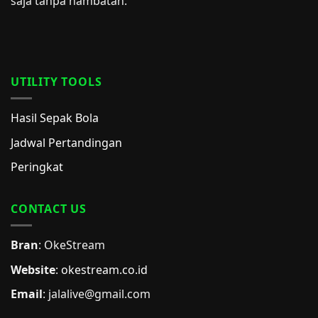
saja tanpa hambatan.
UTILITY TOOLS
Hasil Sepak Bola
Jadwal Pertandingan
Peringkat
CONTACT US
Bran
: OkeStream
Website
:
okestream.co.id
Email
:
jalalive@gmail.com