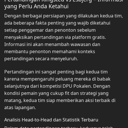
yang Perlu Anda Ketahui
Dengan berbagai persiapan yang dilakukan kedua tim,
ada beberapa fakta penting yang wajib diketahui
setiap penggemar dan penonton sebelum
menyaksikan pertandingan via platform gratis.
Informasi ini akan menambah wawasan dan
membantu penonton memahami konteks
pertandingan secara menyeluruh.
Pertandingan ini sangat penting bagi kedua tim
karena mempengaruhi peluang mereka di babak
selanjutnya dari kompetisi DPU Pokalen. Dengan
kondisi pemain yang cukup fit dan strategi yang
matang, kedua tim siap memberikan aksi terbaik di
atas lapangan.
Analisis Head-to-Head dan Statistik Terbaru