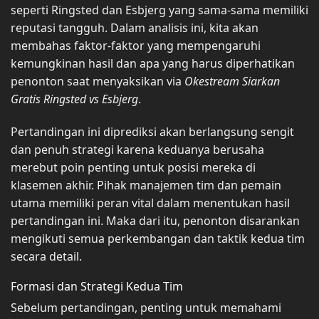
seperti Ringsted dan Esbjerg yang sama-sama memiliki
reputasi tangguh. Dalam analisis ini, kita akan
membahas faktor-faktor yang mempengaruhi
kemungkinan hasil dan apa yang harus diperhatikan
penonton saat menyaksikan via
Okestream Siarkan
Gratis Ringsted vs Esbjerg
.
Pertandingan ini diprediksi akan berlangsung sengit
dan penuh strategi karena keduanya berusaha
merebut poin penting untuk posisi mereka di
klasemen akhir. Pihak manajemen tim dan pemain
utama memiliki peran vital dalam menentukan hasil
pertandingan ini. Maka dari itu, penonton disarankan
mengikuti semua perkembangan dan taktik kedua tim
secara detail.
Formasi dan Strategi Kedua Tim
Sebelum pertandingan, penting untuk memahami