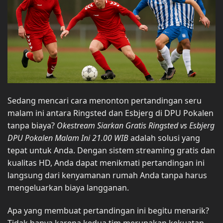
Sedang mencari cara menonton pertandingan seru
malam ini antara Ringsted dan Esbjerg di DPU Pokalen
tanpa biaya?
Okestream Siarkan Gratis Ringsted vs Esbjerg
DPU Pokalen Malam Ini 21.00 WIB
adalah solusi yang
tepat untuk Anda. Dengan sistem streaming gratis dan
kualitas HD, Anda dapat menikmati pertandingan ini
langsung dari kenyamanan rumah Anda tanpa harus
mengeluarkan biaya langganan.
Apa yang membuat pertandingan ini begitu menarik?