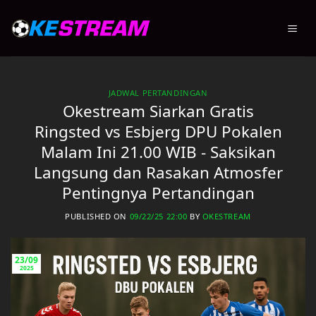
Skip
to
content
JADWAL PERTANDINGAN
Okestream Siarkan Gratis
Ringsted vs Esbjerg DPU Pokalen
Malam Ini 21.00 WIB - Saksikan
Langsung dan Rasakan Atmosfer
Pentingnya Pertandingan
PUBLISHED ON
09/22/25 22:00
BY
OKESTREAM
23/09
2025