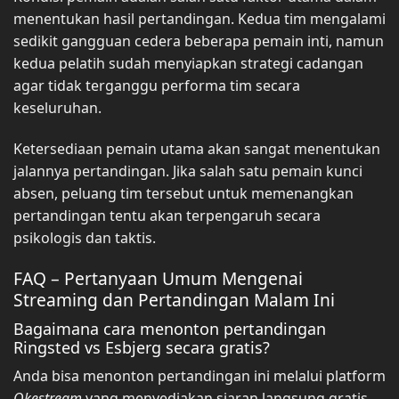
menentukan hasil pertandingan. Kedua tim mengalami
sedikit gangguan cedera beberapa pemain inti, namun
kedua pelatih sudah menyiapkan strategi cadangan
agar tidak terganggu performa tim secara
keseluruhan.
Ketersediaan pemain utama akan sangat menentukan
jalannya pertandingan. Jika salah satu pemain kunci
absen, peluang tim tersebut untuk memenangkan
pertandingan tentu akan terpengaruh secara
psikologis dan taktis.
FAQ – Pertanyaan Umum Mengenai
Streaming dan Pertandingan Malam Ini
Bagaimana cara menonton pertandingan
Ringsted vs Esbjerg secara gratis?
Anda bisa menonton pertandingan ini melalui platform
Okestream
yang menyediakan siaran langsung gratis