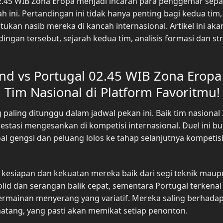
02.45 WIB Zona Eropa menjadi incaran para penggemar sepa
ini. Pertandingan ini tidak hanya penting bagi kedua tim, 
an nasib mereka di kancah internasional. Artikel ini aka
an tersebut, sejarah kedua tim, analisis formasi dan str
and vs Portugal 02.45 WIB Zona Eropa
Tim Nasional di Platform Favoritmu!
 paling ditunggu dalam jadwal pekan ini. Baik tim nasional 
estasi mengesankan di kompetisi internasional. Duel ini b
oal gengsi dan peluang lolos ke tahap selanjutnya kompetis
 kesiapan dan kekuatan mereka baik dari segi teknik mau
lid dan serangan balik cepat, sementara Portugal terkenal
rmainan menyerang yang variatif. Mereka saling berhada
atang, yang pasti akan memikat setiap penonton.