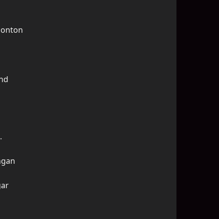
nonton
and
.
ngan
gar