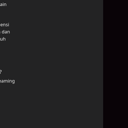
lain
iensi
n dan
nuh
?
reaming