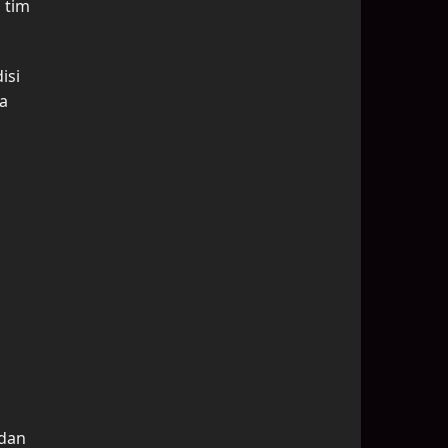
 tim
isi
ka
 dan