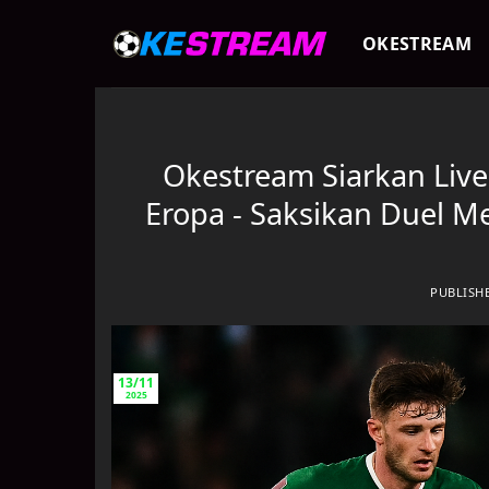
Skip
to
OKESTREAM
content
Okestream Siarkan Live
Eropa - Saksikan Duel M
PUBLISH
13/11
2025