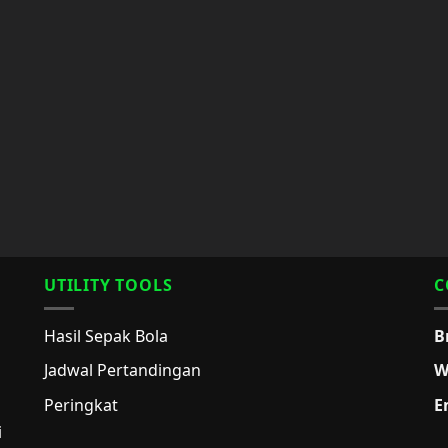
UTILITY TOOLS
C
Hasil Sepak Bola
B
Jadwal Pertandingan
W
Peringkat
E
i