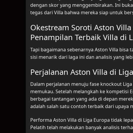
dengan skor yang menggembirakan. Ini buka
tegas dari Villa bahwa mereka siap untuk ber
Okestream Soroti Aston Villa
Penampilan Terbaik Villa di
Tapi bagaimana sebenarnya Aston Villa bisa ta
sisi menarik dari laga ini dan analisis yang 
Perjalanan Aston Villa di Li
Dalam perjalanan menuju fase knockout Liga
memukau. Setelah melangkah ke kompetisi Ero
berbagai tantangan yang ada di depan mere
adalah salah satu contoh terbaik dari upaya 
Performa Aston Villa di Liga Europa tidak lep
Pelatih telah melakukan banyak analisis terha