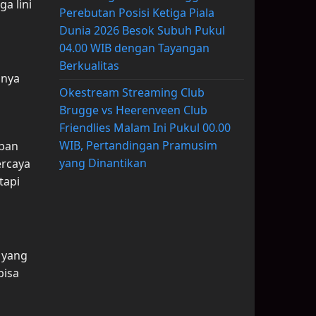
a lini
Perebutan Posisi Ketiga Piala
Dunia 2026 Besok Subuh Pukul
04.00 WIB dengan Tayangan
Berkualitas
anya
Okestream Streaming Club
Brugge vs Heerenveen Club
Friendlies Malam Ini Pukul 00.00
WIB, Pertandingan Pramusim
apan
yang Dinantikan
ercaya
tapi
 yang
bisa