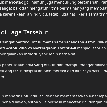
uk mencetak gol, namun juga mendukung pertahanan. Par
g sangat baik dan mengatur ritme permainan yang membua
a karena keahlian individu, tetapi juga hasil kerja sama tim
 di Laga Tersebut
itu sangat penting untuk memahami bagaimana Aston Villa 
ti Aston Villa vs Nottingham Forest 4-0
menjadi sebuah
mengalahkan individu yang lebih berbakat.
an penguasaan bola yang efektif dan mampu mengendalika
eluang terus diciptakan oleh mereka dan akhirnya berujun
im.
cukup menarik untuk diulas. dengan memanfaatkan lebar lap
 penalti lawan, Aston Villa berhasil mencetak gol dengan 