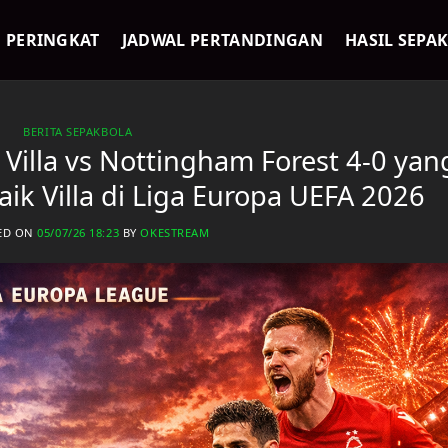
PERINGKAT
JADWAL PERTANDINGAN
HASIL SEPA
BERITA SEPAKBOLA
Villa vs Nottingham Forest 4-0 yan
aik Villa di Liga Europa UEFA 2026
ED ON
05/07/26 18:23
BY
OKESTREAM