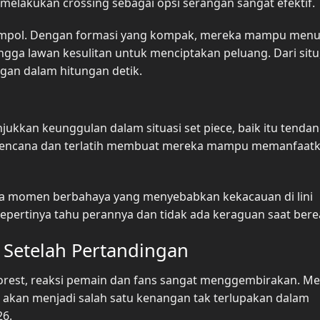
akukan crossing sebagai opsi serangan sangat efektif.
i jempol. Dengan formasi yang kompak, mereka mampu men
gga lawan kesulitan untuk menciptakan peluang. Dari situ
ngan dalam hitungan detik.
njukkan keunggulan dalam situasi set piece, baik itu tenda
terencana dan terlatih membuat mereka mampu memanfaat
rapa momen berbahaya yang menyebabkan kekacauan di lini
epertinya tahu perannya dan tidak ada keraguan saat bere
 Setelah Pertandingan
rest, reaksi pemain dan fans sangat menggembirakan. M
 akan menjadi salah satu kenangan tak terlupakan dalam
26.