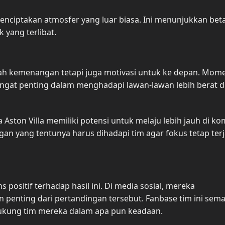
menciptakan atmosfer yang luar biasa. Ini menunjukkan bet
 yang terlibat.
buah kemenangan tetapi juga motivasi untuk ke depan. Mom
ngat penting dalam menghadapi lawan-lawan lebih berat d
 Aston Villa memiliki potensi untuk melaju lebih jauh di ko
an yang tentunya harus dihadapi tim agar fokus tetap ter
 positif terhadap hasil ini. Di media sosial, mereka
nting dari pertandingan tersebut. Fanbase tim ini sema
ukung tim mereka dalam apa pun keadaan.