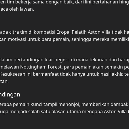
n tim bekerja sama dengan baik, dari lini pertahanan hingg
baca oleh lawan.
 citra tim di kompetisi Eropa. Pelatih Aston Villa tidak h
kan motivasi untuk para pemain, sehingga mereka memiliki
 dalam pertandingan luar negeri, di mana tekanan dan har
if melawan Nottingham Forest, para pemain akan semakin p
esuksesan ini bermanfaat tidak hanya untuk hasil akhir, te
tan.
ndingan
erapa pemain kunci tampil menonjol, memberikan dampak
juga menjadi salah satu alasan utama mengapa Aston Villa 