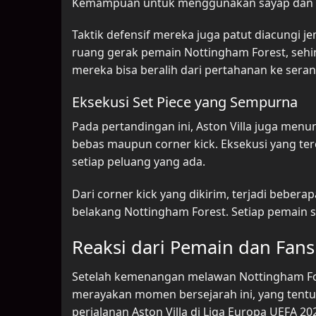
Kemampuan untuk menggunakan sayap dan mel
Taktik defensif mereka juga patut diacung
ruang gerak pemain Nottingham Forest, sehin
mereka bisa beralih dari pertahanan ke sera
Eksekusi Set Piece yang Sempurna
Pada pertandingan ini, Aston Villa juga menu
bebas maupun corner kick. Eksekusi yang 
setiap peluang yang ada.
Dari corner kick yang dikirim, terjadi bebe
belakang Nottingham Forest. Setiap pemain s
Reaksi dari Pemain dan Fans
Setelah kemenangan melawan Nottingham Fo
merayakan momen bersejarah ini, yang tentu
perjalanan Aston Villa di Liga Europa UEFA 20