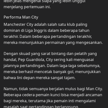
lebih jelas mengenai siapa yang lebih unggul
menjelang pertemuan ini.
Performa Man City
Manchester City adalah salah satu klub paling
dominan di Liga Inggris dalam beberapa tahun
terakhir. Dalam beberapa pertandingan terakhir,
mereka menunjukkan permainan yang mengesankan.
Dengan skuad yang sarat bintang dan pelatih yang
handal, Pep Guardiola, City sering kali menguasai
jalannya pertandingan. Dalam laga-laga sebelumnya,
mereka berhasil mencetak banyak gol, menunjukkan
bahwa lini depan mereka sangat tajam.
Namun, tidak semuanya berjalan mulus bagi Man City.
Beberapa cedera pemain kunci bisa menjadi ancaman
bagi mereka, terutama jika pemain inti mengalami
masalah saat pertandingan berlangsung.