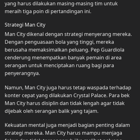
yang harus dilakukan masing-masing tim untuk
meraih tiga poin di pertandingan ini.
Strategi Man City
Man City dikenal dengan strategi menyerang mereka.
Dengan penguasaan bola yang tinggi, mereka
berusaha memaksimalkan peluang. Pep Guardiola
cenderung menempatkan banyak pemain di area
serangan untuk menciptakan ruang bagi para
penyerangnya.
Namun, Man City juga harus tetap waspada terhadap
konter cepat yang dilakukan Crystal Palace. Para bek
Man City harus disiplin dan tidak lengah agar tidak
dijebak oleh serangan balik yang tajam.
Kekuatan mental juga menjadi bagian penting dalam
strategi mereka. Man City harus mampu menjaga