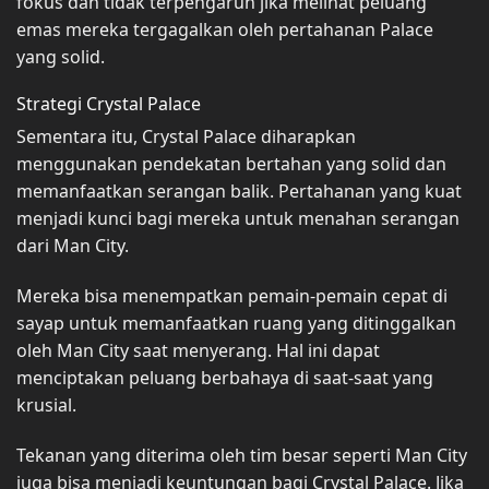
fokus dan tidak terpengaruh jika melihat peluang
emas mereka tergagalkan oleh pertahanan Palace
yang solid.
Strategi Crystal Palace
Sementara itu, Crystal Palace diharapkan
menggunakan pendekatan bertahan yang solid dan
memanfaatkan serangan balik. Pertahanan yang kuat
menjadi kunci bagi mereka untuk menahan serangan
dari Man City.
Mereka bisa menempatkan pemain-pemain cepat di
sayap untuk memanfaatkan ruang yang ditinggalkan
oleh Man City saat menyerang. Hal ini dapat
menciptakan peluang berbahaya di saat-saat yang
krusial.
Tekanan yang diterima oleh tim besar seperti Man City
juga bisa menjadi keuntungan bagi Crystal Palace. Jika