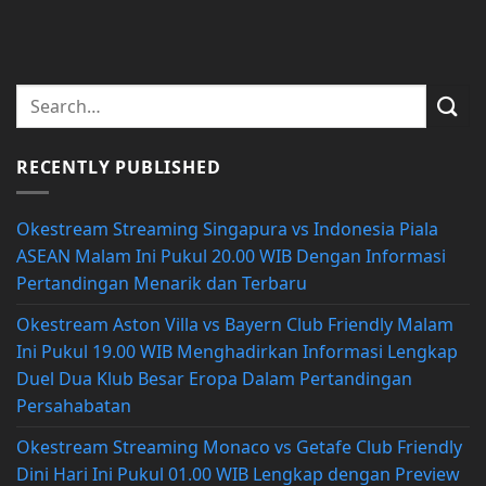
RECENTLY PUBLISHED
Okestream Streaming Singapura vs Indonesia Piala
ASEAN Malam Ini Pukul 20.00 WIB Dengan Informasi
Pertandingan Menarik dan Terbaru
Okestream Aston Villa vs Bayern Club Friendly Malam
Ini Pukul 19.00 WIB Menghadirkan Informasi Lengkap
Duel Dua Klub Besar Eropa Dalam Pertandingan
Persahabatan
Okestream Streaming Monaco vs Getafe Club Friendly
Dini Hari Ini Pukul 01.00 WIB Lengkap dengan Preview