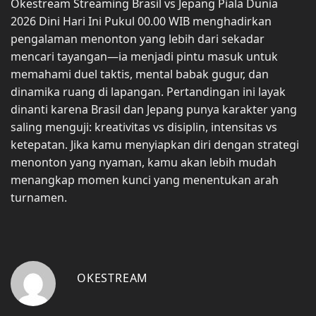
Okestream Streaming Brasil vs Jepang Piala Dunia
2026 Dini Hari Ini Pukul 00.00 WIB menghadirkan
pengalaman menonton yang lebih dari sekadar
mencari tayangan—ia menjadi pintu masuk untuk
memahami duel taktis, mental babak gugur, dan
dinamika ruang di lapangan. Pertandingan ini layak
dinanti karena Brasil dan Jepang punya karakter yang
saling menguji: kreativitas vs disiplin, intensitas vs
ketepatan. Jika kamu menyiapkan diri dengan strategi
menonton yang nyaman, kamu akan lebih mudah
menangkap momen kunci yang menentukan arah
turnamen.
OKESTREAM