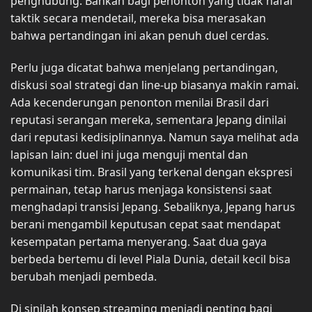
penghubung. Bahkan bagi penonton yang tidak hafal
taktik secara mendetail, mereka bisa merasakan
bahwa pertandingan ini akan penuh duel cerdas.
Perlu juga dicatat bahwa menjelang pertandingan,
diskusi soal strategi dan line-up biasanya makin ramai.
Ada kecenderungan penonton menilai Brasil dari
reputasi serangan mereka, sementara Jepang dinilai
dari reputasi kedisiplinannya. Namun saya melihat ada
lapisan lain: duel ini juga menguji mental dan
komunikasi tim. Brasil yang terkenal dengan ekspresi
permainan, tetap harus menjaga konsistensi saat
menghadapi transisi Jepang. Sebaliknya, Jepang harus
berani mengambil keputusan cepat saat mendapat
kesempatan pertama menyerang. Saat dua gaya
berbeda bertemu di level Piala Dunia, detail kecil bisa
berubah menjadi pembeda.
Di sinilah konsep streaming menjadi penting bagi