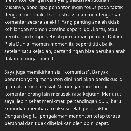
menonton dengan cara yang sesuai kebutuhan.
Misalnya, beberapa penonton ingin fokus pada taktik
dengan menonaktifkan distraksi dan mendengarkan
komentar secara selektif. Yang penting adalah tidak
kehilangan momen penting seperti gol, kartu, atau
perubahan tempo setelah pergantian pemain. Dalam
Piala Dunia, momen-momen itu seperti titik balik:
setelah satu kejadian, pertandingan bisa berubah arah
dalam hitungan menit.
Saya juga memikirkan sisi “komunitas”. Banyak
penonton yang menonton dini hari akan berdiskusi di
grup atau media sosial. Namun jangan sampai
komentar orang lain merusak rasa kejutan. Menurut
saya, lebih sehat menikmati pertandingan dulu, baru
kemudian membaca reaksi setelah peluit akhir.
Dengan begitu, pengalaman menonton tetap terasa
personal dan tidak dibelokkan oleh opini cepat.