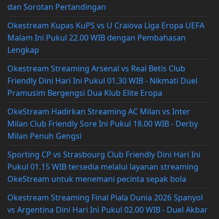
dan Sorotan Pertandingan
Okestream Kupas KuPS vs U Craiova Liga Eropa UEFA
Malam Ini Pukul 22.00 WIB dengan Pembahasan
Lengkap
Okestream Streaming Arsenal vs Real Betis Club
Friendly Dini Hari Ini Pukul 01.30 WIB - Nikmati Duel
Pramusim Bergengsi Dua Klub Elite Eropa
OkeStream Hadirkan Streaming AC Milan vs Inter
Milan Club Friendly Sore Ini Pukul 18.00 WIB - Derby
Milan Penuh Gengsi
Sporting CP vs Strasbourg Club Friendly Dini Hari Ini
Pukul 01.15 WIB tersedia melalui layanan streaming
OkeStream untuk menemani pecinta sepak bola
Okestream Streaming Final Piala Dunia 2026 Spanyol
vs Argentina Dini Hari Ini Pukul 02.00 WIB - Duel Akbar