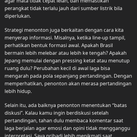
agar mata tidak cepat lelah, dan memastikan
perangkat tidak terlalu jauh dari sumber listrik bila
diperlukan.
Strategi menonton juga berkaitan dengan cara kita
menyerap informasi. Misalnya, ketika line-up tampil,
perhatikan bentuk formasi awal. Apakah Brasil
bermain lebih melebar atau lebih ke tengah? Apakah
Jepang memulai dengan pressing ketat atau menutup
ruang dulu? Perubahan kecil di awal laga bisa
mengarah pada pola sepanjang pertandingan. Dengan
memperhatikan, penonton akan merasa pertandingan
lebih hidup.
Selain itu, ada baiknya penonton menentukan “batas
diskusi”. Kalau kamu ingin berdiskusi setelah
pertandingan, tahan dulu membaca komentar saat
laga berjalan agar emosi dan opini tidak mengganggu
interpretasi. Saya pribadi lebih menikmati saat