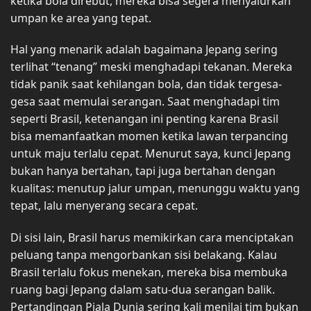
ketika bola direbut, mereka bisa segera menyalurkan
umpan ke area yang tepat.
Hal yang menarik adalah bagaimana Jepang sering
terlihat “tenang” meski menghadapi tekanan. Mereka
tidak panik saat kehilangan bola, dan tidak tergesa-
gesa saat memulai serangan. Saat menghadapi tim
seperti Brasil, ketenangan ini penting karena Brasil
bisa memanfaatkan momen ketika lawan terpancing
untuk maju terlalu cepat. Menurut saya, kunci Jepang
bukan hanya bertahan, tapi juga bertahan dengan
kualitas: menutup jalur umpan, menunggu waktu yang
tepat, lalu menyerang secara cepat.
Di sisi lain, Brasil harus memikirkan cara menciptakan
peluang tanpa mengorbankan sisi belakang. Kalau
Brasil terlalu fokus menekan, mereka bisa membuka
ruang bagi Jepang dalam satu-dua serangan balik.
Pertandingan Piala Dunia sering kali menilai tim bukan