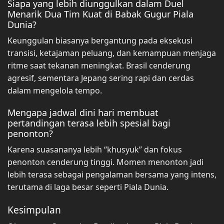
Siapa yang lebih diunggulkan dalam Duel
Menarik Dua Tim Kuat di Babak Gugur Piala
Dunia?
Keunggulan biasanya bergantung pada eksekusi
transisi, ketajaman peluang, dan kemampuan menjaga
ritme saat tekanan meningkat. Brasil cenderung
agresif, sementara Jepang sering rapi dan cerdas
dalam mengelola tempo.
Mengapa jadwal dini hari membuat
pertandingan terasa lebih spesial bagi
penonton?
Karena suasananya lebih “khusyuk” dan fokus
penonton cenderung tinggi. Momen menonton jadi
lebih terasa sebagai pengalaman bersama yang intens,
terutama di laga besar seperti Piala Dunia.
Kesimpulan