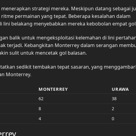
am menerapkan strategi mereka. Meskipun datang sebagai j
 ritme permainan yang tepat. Beberapa kesalahan dalam
i lini belakang menyebabkan mereka kebobolan empat gol
n balik untuk mengeksploitasi kelemahan di lini pertaha
dak terjadi. Kebangkitan Monterrey dalam serangan memb
kin sulit untuk mencetak gol balasan.
atatkan sedikit tembakan tepat sasaran, yang menggamba
an Monterrey.
MONTERREY
URAWA
62
38
8
2
4
0
rrey