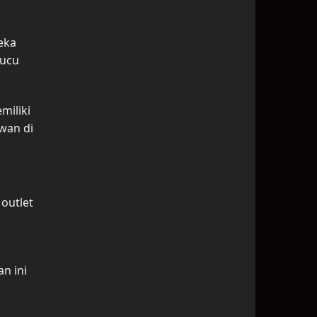
eka
lucu
miliki
awan di
outlet
n ini