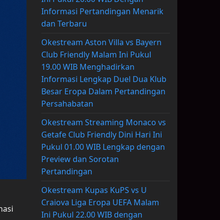
Informasi Pertandingan Menarik
dan Terbaru
Okestream Aston Villa vs Bayern
Club Friendly Malam Ini Pukul
19.00 WIB Menghadirkan
Informasi Lengkap Duel Dua Klub
Besar Eropa Dalam Pertandingan
Persahabatan
Okestream Streaming Monaco vs
Getafe Club Friendly Dini Hari Ini
Pukul 01.00 WIB Lengkap dengan
Preview dan Sorotan
Pertandingan
Okestream Kupas KuPS vs U
Craiova Liga Eropa UEFA Malam
nasi
Ini Pukul 22.00 WIB dengan