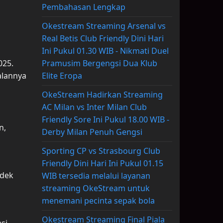
Pembahasan Lengkap
Okestream Streaming Arsenal vs
Real Betis Club Friendly Dini Hari
Ini Pukul 01.30 WIB - Nikmati Duel
025.
Pramusim Bergengsi Dua Klub
alannya
Elite Eropa
OkeStream Hadirkan Streaming
AC Milan vs Inter Milan Club
Friendly Sore Ini Pukul 18.00 WIB -
n,
Derby Milan Penuh Gengsi
Sporting CP vs Strasbourg Club
Friendly Dini Hari Ini Pukul 01.15
ndek
WIB tersedia melalui layanan
streaming OkeStream untuk
menemani pecinta sepak bola
Okestream Streaming Final Piala
si