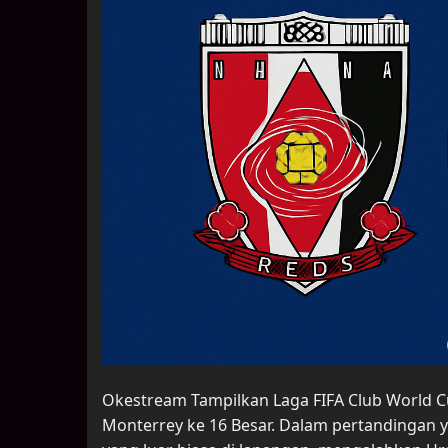
Okestream Tampilkan Laga FIFA Club World 
Monterrey ke 16 Besar. Dalam pertandingan 