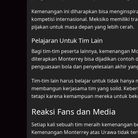
Kemenangan ini diharapkan bisa menginspiras
kompetisi internasional. Meksiko memiliki tr
pijakan untuk masa depan yang lebih cerah.
Pelajaran Untuk Tim Lain
Bagi tim-tim peserta lainnya, kemenangan Mon
diterapkan Monterrey bisa dijadikan contoh
penguasaan bola dan penyelesaian akhir yang
Tim-tim lain harus belajar untuk tidak hany
membangun kerjasama tim yang solid. Keberh
tetapi karena kemampuan mereka untuk beke
Reaksi Fans dan Media
Setiap kali sebuah tim meraih kemenangan bes
Kemenangan Monterrey atas Urawa tidak terk