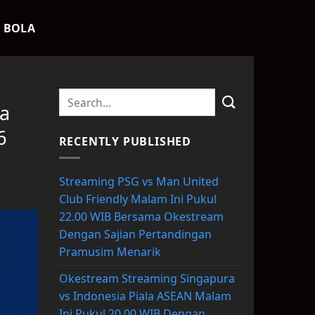
K BOLA
wa
6
RECENTLY PUBLISHED
Streaming PSG vs Man United
Club Friendly Malam Ini Pukul
22.00 WIB Bersama Okestream
Dengan Sajian Pertandingan
Pramusim Menarik
Okestream Streaming Singapura
vs Indonesia Piala ASEAN Malam
Ini Pukul 20.00 WIB Dengan