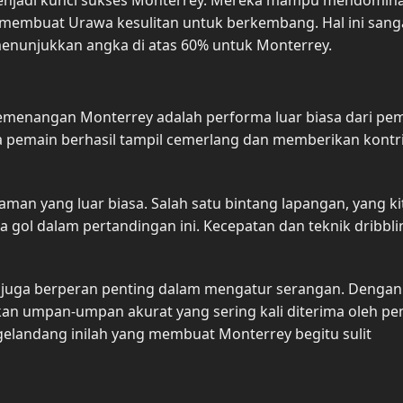
a membuat Urawa kesulitan untuk berkembang. Hal ini sang
 menunjukkan angka di atas 60% untuk Monterrey.
emenangan Monterrey adalah performa luar biasa dari pem
a pemain berhasil tampil cemerlang dan memberikan kontr
an yang luar biasa. Salah satu bintang lapangan, yang ki
ua gol dalam pertandingan ini. Kecepatan dan teknik dribbl
y juga berperan penting dalam mengatur serangan. Dengan 
an umpan-umpan akurat yang sering kali diterima oleh pe
elandang inilah yang membuat Monterrey begitu sulit