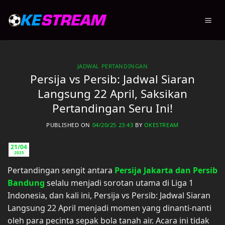
Skip
to
content
JADWAL PERTANDINGAN
Persija vs Persib: Jadwal Siaran
Langsung 22 April, Saksikan
Pertandingan Seru Ini!
PUBLISHED ON
04/20/25 23:43
BY
OKESTREAM
21/04
2025
Pertandingan sengit antara
Persija Jakarta dan Persib
Bandung
selalu menjadi sorotan utama di Liga 1
Indonesia, dan kali ini, Persija vs Persib: Jadwal Siaran
Langsung 22 April menjadi momen yang dinanti-nanti
oleh para pecinta sepak bola tanah air. Acara ini tidak