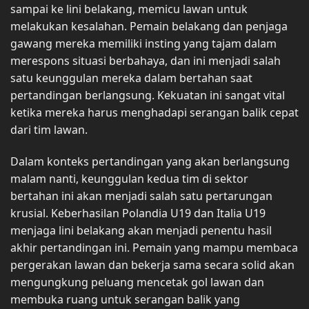
sampai ke lini belakang, memicu lawan untuk
melakukan kesalahan. Pemain belakang dan penjaga
gawang mereka memiliki insting yang tajam dalam
merespons situasi berbahaya, dan ini menjadi salah
satu keunggulan mereka dalam bertahan saat
pertandingan berlangsung. Kekuatan ini sangat vital
ketika mereka harus menghadapi serangan balik cepat
dari tim lawan.
Dalam konteks pertandingan yang akan berlangsung
malam nanti, keunggulan kedua tim di sektor
bertahan ini akan menjadi salah satu pertarungan
krusial. Keberhasilan Polandia U19 dan Italia U19
menjaga lini belakang akan menjadi penentu hasil
akhir pertandingan ini. Pemain yang mampu membaca
pergerakan lawan dan bekerja sama secara solid akan
mengungkung peluang mencetak gol lawan dan
membuka ruang untuk serangan balik yang