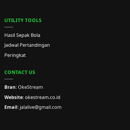
UTILITY TOOLS
Hasil Sepak Bola
Jadwal Pertandingan
Peringkat
CONTACT US
Bran
: OkeStream
Website
:
okestream.co.id
Email
:
jalalive@gmail.com