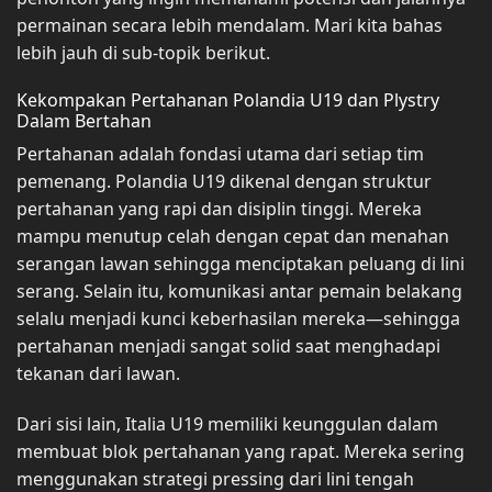
permainan secara lebih mendalam. Mari kita bahas
lebih jauh di sub-topik berikut.
Kekompakan Pertahanan Polandia U19 dan Plystry
Dalam Bertahan
Pertahanan adalah fondasi utama dari setiap tim
pemenang. Polandia U19 dikenal dengan struktur
pertahanan yang rapi dan disiplin tinggi. Mereka
mampu menutup celah dengan cepat dan menahan
serangan lawan sehingga menciptakan peluang di lini
serang. Selain itu, komunikasi antar pemain belakang
selalu menjadi kunci keberhasilan mereka—sehingga
pertahanan menjadi sangat solid saat menghadapi
tekanan dari lawan.
Dari sisi lain, Italia U19 memiliki keunggulan dalam
membuat blok pertahanan yang rapat. Mereka sering
menggunakan strategi pressing dari lini tengah