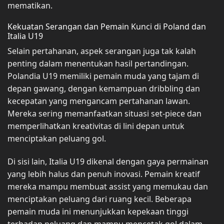
mematikan.
Kekuatan Serangan dan Pemain Kunci di Poland dan
Italia U19
Selain pertahanan, aspek serangan juga tak kalah
penting dalam menentukan hasil pertandingan.
Polandia U19 memiliki pemain muda yang tajam di
depan gawang, dengan kemampuan dribbling dan
kecepatan yang mengancam pertahanan lawan.
Mereka sering memanfaatkan situasi set-piece dan
memperlihatkan kreativitas di lini depan untuk
menciptakan peluang gol.
Di sisi lain, Italia U19 dikenal dengan gaya permainan
yang lebih halus dan penuh inovasi. Pemain kreatif
mereka mampu membuat assist yang memukau dan
menciptakan peluang dari ruang kecil. Beberapa
pemain muda ini menunjukkan kepekaan tinggi