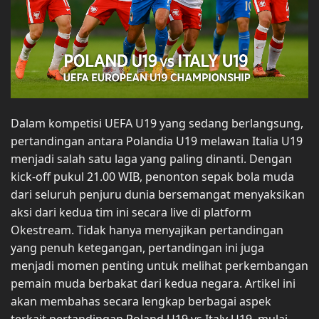
Dalam kompetisi UEFA U19 yang sedang berlangsung,
pertandingan antara Polandia U19 melawan Italia U19
menjadi salah satu laga yang paling dinanti. Dengan
kick-off pukul 21.00 WIB, penonton sepak bola muda
dari seluruh penjuru dunia bersemangat menyaksikan
aksi dari kedua tim ini secara live di platform
Okestream. Tidak hanya menyajikan pertandingan
yang penuh ketegangan, pertandingan ini juga
menjadi momen penting untuk melihat perkembangan
pemain muda berbakat dari kedua negara. Artikel ini
akan membahas secara lengkap berbagai aspek