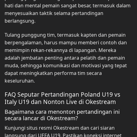
hati dan mental pemain sangat besar, termasuk dalam
menyesuaikan taktik selama pertandingan
berlangsung.
Tulang punggung tim, termasuk kapten dan pemain
berpengalaman, harus mampu memberi contoh dan
memimpin rekan-rekannya di lapangan. Mereka
adalah jembatan penting antara pelatih dan pemain
muda, sehingga komunikasi dan motivasi yang tepat
dapat meningkatkan performa tim secara
keseluruhan.
FAQ Seputar Pertandingan Poland U19 vs
Italy U19 dan Nonton Live di Okestream
Bagaimana cara menonton pertandingan ini
secara lancar di Okestream?
Kunjungi situs resmi Okestream dan cari siaran
langsung dari UEFA U19. Pastikan koneksi internet