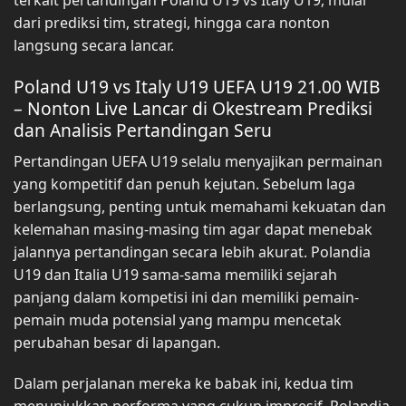
terkait pertandingan Poland U19 vs Italy U19, mulai
dari prediksi tim, strategi, hingga cara nonton
langsung secara lancar.
Poland U19 vs Italy U19 UEFA U19 21.00 WIB
– Nonton Live Lancar di Okestream Prediksi
dan Analisis Pertandingan Seru
Pertandingan UEFA U19 selalu menyajikan permainan
yang kompetitif dan penuh kejutan. Sebelum laga
berlangsung, penting untuk memahami kekuatan dan
kelemahan masing-masing tim agar dapat menebak
jalannya pertandingan secara lebih akurat. Polandia
U19 dan Italia U19 sama-sama memiliki sejarah
panjang dalam kompetisi ini dan memiliki pemain-
pemain muda potensial yang mampu mencetak
perubahan besar di lapangan.
Dalam perjalanan mereka ke babak ini, kedua tim