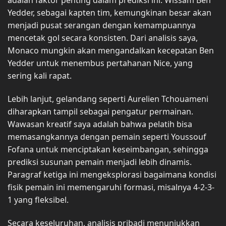
adalah faktor penting dalam prediksi ini. Wissam Ben
Yedder, sebagai kapten tim, kemungkinan besar akan
menjadi pusat serangan dengan kemampuannya
mencetak gol secara konsisten. Dari analisis saya,
Monaco mungkin akan mengandalkan kecepatan Ben
Yedder untuk menembus pertahanan Nice, yang
sering kali rapat.
Lebih lanjut, gelandang seperti Aurelien Tchouameni
diharapkan tampil sebagai pengatur permainan.
Wawasan kreatif saya adalah bahwa pelatih bisa
memasangkannya dengan pemain seperti Youssouf
Fofana untuk menciptakan keseimbangan, sehingga
prediksi susunan pemain menjadi lebih dinamis.
Paragraf ketiga ini mengeksplorasi bagaimana kondisi
fisik pemain ini memengaruhi formasi, misalnya 4-2-3-
1 yang fleksibel.
Secara keseluruhan, analisis pribadi menunjukkan