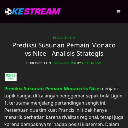
Skip
to
content
PIALA DUNIA
Prediksi Susunan Pemain Monaco
vs Nice - Analisis Strategis
PUBLISHED ON
05/02/25 01:58
BY
OKESTREAM
02/05
2025
Prediksi Susunan Pemain Monaco vs Nice
menjadi
topik hangat di kalangan penggemar sepak bola Ligue
1, terutama menjelang pertandingan sengit ini.
Pertemuan dua tim kuat Prancis ini tidak hanya
menarik perhatian karena rivalitas regional, tetapi juga
karena dampaknya terhadap posisi klasemen. Dalam