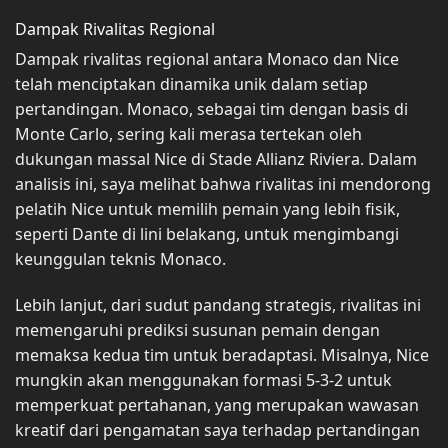
Dampak Rivalitas Regional
Dampak rivalitas regional antara Monaco dan Nice
telah menciptakan dinamika unik dalam setiap
pertandingan. Monaco, sebagai tim dengan basis di
Monte Carlo, sering kali merasa tertekan oleh
dukungan massal Nice di Stade Allianz Riviera. Dalam
analisis ini, saya melihat bahwa rivalitas ini mendorong
pelatih Nice untuk memilih pemain yang lebih fisik,
seperti Dante di lini belakang, untuk mengimbangi
keunggulan teknis Monaco.
Lebih lanjut, dari sudut pandang strategis, rivalitas ini
memengaruhi prediksi susunan pemain dengan
memaksa kedua tim untuk beradaptasi. Misalnya, Nice
mungkin akan menggunakan formasi 5-3-2 untuk
memperkuat pertahanan, yang merupakan wawasan
kreatif dari pengamatan saya terhadap pertandingan