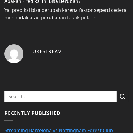
Apakah Prediksi Ini Bisa Berubah?
Ya, prediksi bisa berubah karena faktor seperti cedera
mendadak atau perubahan taktik pelatih.
OKESTREAM
RECENTLY PUBLISHED
Streaming Barcelona vs Nottingham Forest Club