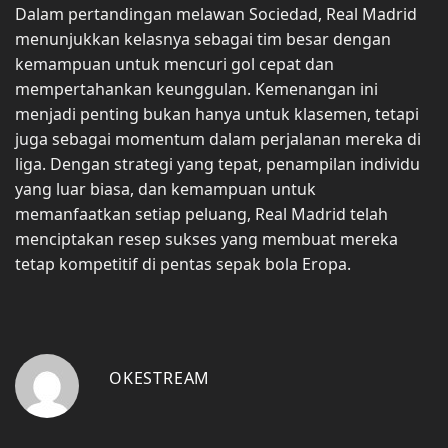
Dalam pertandingan melawan Sociedad, Real Madrid
menunjukkan kelasnya sebagai tim besar dengan
kemampuan untuk mencuri gol cepat dan
mempertahankan keunggulan. Kemenangan ini
menjadi penting bukan hanya untuk klasemen, tetapi
juga sebagai momentum dalam perjalanan mereka di
liga. Dengan strategi yang tepat, penampilan individu
yang luar biasa, dan kemampuan untuk
memanfaatkan setiap peluang, Real Madrid telah
menciptakan resep sukses yang membuat mereka
tetap kompetitif di pentas sepak bola Eropa.
OKESTREAM