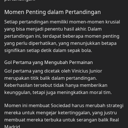
Momen Penting dalam Pertandingan
Setiap pertandingan memiliki momen-momen krusial
yang bisa menjadi penentu hasil akhir. Dalam
pertandingan ini, terdapat beberapa momen penting
yang perlu diperhatikan, yang menunjukkan betapa
signifikan setiap detik dalam sepak bola.
Gol Pertama yang Mengubah Permainan
Gol pertama yang dicetak oleh Vinicius Junior
merupakan titik balik dalam pertandingan.
Keberhasilan tersebut tidak hanya memberikan
keunggulan, tetapi juga meningkatkan moral tim.
Momen ini membuat Sociedad harus merubah strategi
mereka untuk mengejar ketertinggalan, yang justru
membuat mereka terbuka untuk serangan balik Real
Madrid.