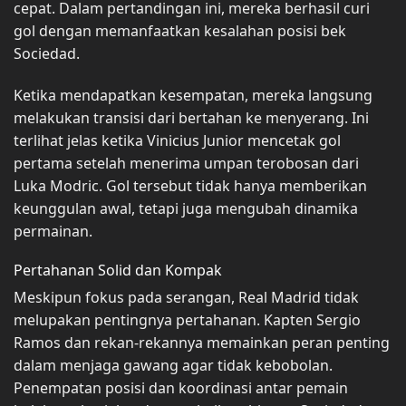
cepat. Dalam pertandingan ini, mereka berhasil curi
gol dengan memanfaatkan kesalahan posisi bek
Sociedad.
Ketika mendapatkan kesempatan, mereka langsung
melakukan transisi dari bertahan ke menyerang. Ini
terlihat jelas ketika Vinicius Junior mencetak gol
pertama setelah menerima umpan terobosan dari
Luka Modric. Gol tersebut tidak hanya memberikan
keunggulan awal, tetapi juga mengubah dinamika
permainan.
Pertahanan Solid dan Kompak
Meskipun fokus pada serangan, Real Madrid tidak
melupakan pentingnya pertahanan. Kapten Sergio
Ramos dan rekan-rekannya memainkan peran penting
dalam menjaga gawang agar tidak kebobolan.
Penempatan posisi dan koordinasi antar pemain