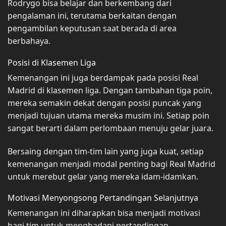
Rodrygo bisa belajar dan berkembang dari
pengalaman ini, terutama berkaitan dengan
pengambilan keputusan saat berada di area
berbahaya.
Posisi di Klasemen Liga
Kemenangan ini juga berdampak pada posisi Real
Madrid di klasemen liga. Dengan tambahan tiga poin,
mereka semakin dekat dengan posisi puncak yang
menjadi tujuan utama mereka musim ini. Setiap poin
sangat berarti dalam perlombaan menuju gelar juara.
Bersaing dengan tim-tim lain yang juga kuat, setiap
kemenangan menjadi modal penting bagi Real Madrid
untuk merebut gelar yang mereka idam-idamkan.
Motivasi Menyongsong Pertandingan Selanjutnya
Kemenangan ini diharapkan bisa menjadi motivasi
bagi tim untuk menghadapi pertandingan-