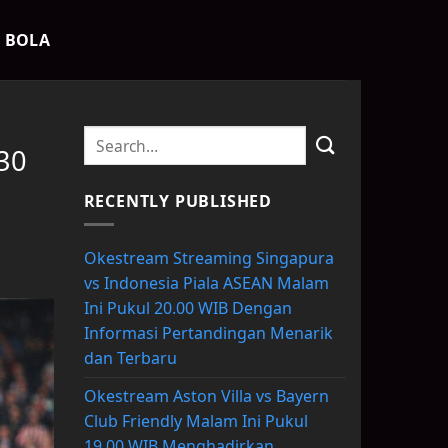
K BOLA
.30
RECENTLY PUBLISHED
Okestream Streaming Singapura
vs Indonesia Piala ASEAN Malam
Ini Pukul 20.00 WIB Dengan
Informasi Pertandingan Menarik
dan Terbaru
Okestream Aston Villa vs Bayern
Club Friendly Malam Ini Pukul
19.00 WIB Menghadirkan