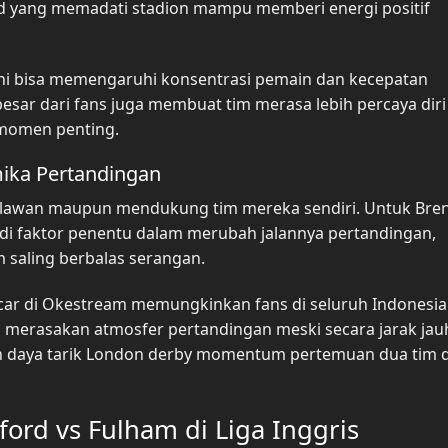
owd yang memadati stadion mampu memberi energi positif
ini bisa memengaruhi konsentrasi pemain dan kecepatan
ar dari fans juga membuat tim merasa lebih percaya diri
 momen penting.
ika Pertandingan
 lawan maupun mendukung tim mereka sendiri. Untuk Bre
di faktor penentu dalam merubah jalannya pertandingan,
m saling berbalas serangan.
g lancar di Okestream memungkinkan fans di seluruh Indonesi
 merasakan atmosfer pertandingan meski secara jarak jau
bah daya tarik London derby momentum pertemuan dua tim d
ford vs Fulham di Liga Inggris