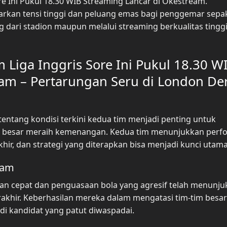
re Ini Pukul 18.30 WIB Streaming Lancar di Okestream.
arkan tensi tinggi dan peluang emas bagi penggemar sepa
 dari stadion maupun melalui streaming berkualitas tinggi
 Liga Inggris Sore Ini Pukul 18.30 W
eam – Pertarungan Seru di London De
tentang kondisi terkini kedua tim menjadi penting untuk
h besar meraih kemenangan. Kedua tim menunjukkan perf
ir, dan strategi yang diterapkan bisa menjadi kunci utama
ham
an cepat dan penguasaan bola yang agresif telah menunj
akhir. Keberhasilan mereka dalam mengatasi tim-tim besa
i kandidat yang patut diwaspadai.