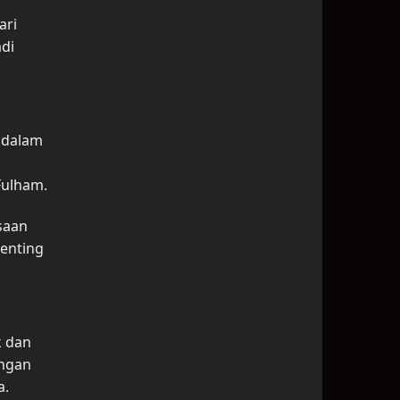
ari
di
 dalam
Fulham.
saan
enting
k dan
ungan
a.