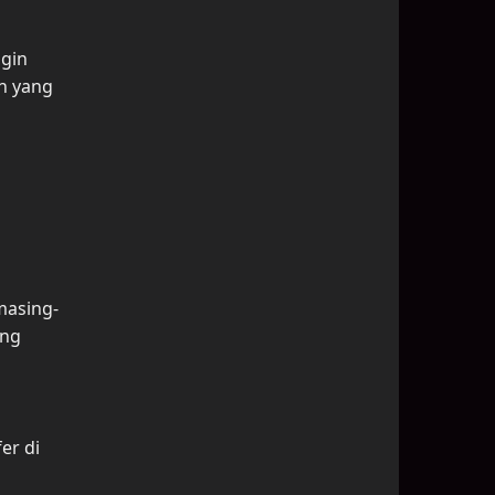
gin
on yang
masing-
ang
er di