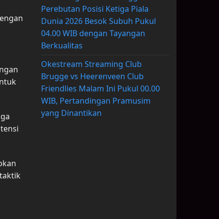
Perebutan Posisi Ketiga Piala
dengan
Dunia 2026 Besok Subuh Pukul
04.00 WIB dengan Tayangan
Berkualitas
Okestream Streaming Club
engan
Brugge vs Heerenveen Club
untuk
Friendlies Malam Ini Pukul 00.00
WIB, Pertandingan Pramusim
yang Dinantikan
aga
tensi
apkan
taktik