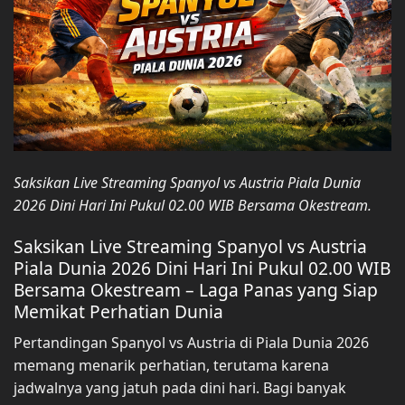
Saksikan Live Streaming Spanyol vs Austria Piala Dunia
2026 Dini Hari Ini Pukul 02.00 WIB Bersama Okestream.
Saksikan Live Streaming Spanyol vs Austria
Piala Dunia 2026 Dini Hari Ini Pukul 02.00 WIB
Bersama Okestream – Laga Panas yang Siap
Memikat Perhatian Dunia
Pertandingan Spanyol vs Austria di Piala Dunia 2026
memang menarik perhatian, terutama karena
jadwalnya yang jatuh pada dini hari. Bagi banyak