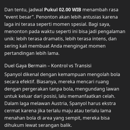
Dan tentu, jadwal
Pukul 02.00 WIB
menambah rasa
“event besar”. Penonton akan lebih antusias karena
laga ini terasa seperti momen spesial. Bagi saya,
menonton pada waktu seperti ini bisa jadi pengalaman
unik: lebih terasa dramatis, lebih terasa intens, dan
sering kali membuat Anda mengingat momen
pertandingan lebih lama.
Duel Gaya Bermain – Kontrol vs Transisi
Spanyol dikenal dengan kemampuan mengolah bola
secara efektif. Biasanya, mereka mencari ruang
dengan pergerakan tanpa bola, mengundang lawan
untuk keluar dari posisi, lalu memanfaatkan celah.
Dalam laga melawan Austria, Spanyol harus ekstra
cermat karena jika terlalu maju atau terlalu lama
menahan bola di area yang sempit, mereka bisa
dihukum lewat serangan balik.