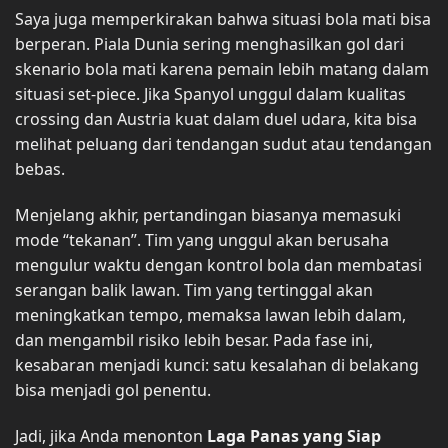
Saya juga memperkirakan bahwa situasi bola mati bisa
berperan. Piala Dunia sering menghasilkan gol dari
skenario bola mati karena pemain lebih matang dalam
situasi set-piece. Jika Spanyol unggul dalam kualitas
crossing dan Austria kuat dalam duel udara, kita bisa
melihat peluang dari tendangan sudut atau tendangan
bebas.
Menjelang akhir, pertandingan biasanya memasuki
mode “tekanan”. Tim yang unggul akan berusaha
mengulur waktu dengan kontrol bola dan membatasi
serangan balik lawan. Tim yang tertinggal akan
meningkatkan tempo, memaksa lawan lebih dalam,
dan mengambil risiko lebih besar. Pada fase ini,
kesabaran menjadi kunci: satu kesalahan di belakang
bisa menjadi gol penentu.
Jadi, jika Anda menonton
Laga Panas yang Siap