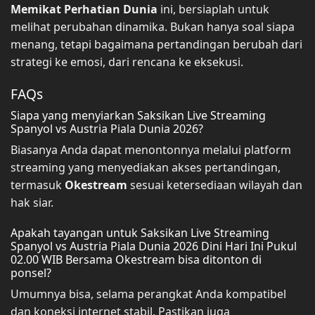
Memikat Perhatian Dunia
ini, bersiaplah untuk
melihat perubahan dinamika. Bukan hanya soal siapa
menang, tetapi bagaimana pertandingan berubah dari
strategi ke emosi, dari rencana ke eksekusi.
FAQs
Siapa yang menyiarkan Saksikan Live Streaming
Spanyol vs Austria Piala Dunia 2026?
Biasanya Anda dapat menontonnya melalui platform
streaming yang menyediakan akses pertandingan,
termasuk
Okestream
sesuai ketersediaan wilayah dan
hak siar.
Apakah tayangan untuk Saksikan Live Streaming
Spanyol vs Austria Piala Dunia 2026 Dini Hari Ini Pukul
02.00 WIB Bersama Okestream bisa ditonton di
ponsel?
Umumnya bisa, selama perangkat Anda kompatibel
dan koneksi internet stabil. Pastikan juga