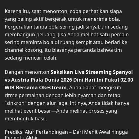
Karena itu, saat menonton, coba perhatikan siapa
yang paling aktif bergerak untuk menerima bola.
Pergerakan tanpa bola sering jadi sinyal: tim sedang
membangun peluang. Jika Anda melihat satu pemain
sering meminta bola di ruang sempit atau berlari ke
channel kosong, itu biasanya pertanda bahwa tim
sedang mencari celah.
Dengan menonton
Saksikan Live Streaming Spanyol
vs Austria Piala Dunia 2026 Dini Hari Ini Pukul 02.00
WIB Bersama Okestream
, Anda dapat mengikuti
ritme permainan dengan lebih nyaman dan tetap
“sinkron” dengan alur laga. Intinya, Anda tidak hanya
melihat event besar—Anda melihat proses yang
membentuk hasil.
Prediksi Alur Pertandingan – Dari Menit Awal hingga
Penentu Akhir