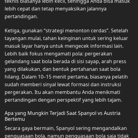
teknis biasanya lebih kecil, sehingga Anda bisa masuk
lebih cepat dan tetap menyaksikan jalannya
pertandingan.
Ketiga, gunakan “strategi menonton cerdas”. Setelah
tayangan mulai, tahan keinginan untuk sering keluar
masuk layar hanya untuk mengecek informasi lain.
Lebih baik fokus mengamati pola: pergerakan
gelandang saat bola berada di sisi sayap, arah press
yang dilakukan, dan bentuk pertahanan saat bola
hilang. Dalam 10–15 menit pertama, biasanya pelatih
sudah memberi sinyal lewat formasi dan instruksi
pergerakan. Itu akan membantu Anda menikmati
pertandingan dengan perspektif yang lebih tajam.
Apa yang Mungkin Terjadi Saat Spanyol vs Austria
Bertemu
Secara gaya bermain, Spanyol sering mengandalkan
penguasaan bola, namun penguasaan bola saja tidak