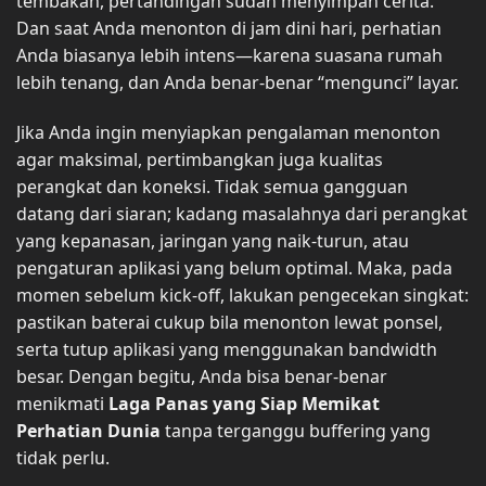
tembakan, pertandingan sudah menyimpan cerita.
Dan saat Anda menonton di jam dini hari, perhatian
Anda biasanya lebih intens—karena suasana rumah
lebih tenang, dan Anda benar-benar “mengunci” layar.
Jika Anda ingin menyiapkan pengalaman menonton
agar maksimal, pertimbangkan juga kualitas
perangkat dan koneksi. Tidak semua gangguan
datang dari siaran; kadang masalahnya dari perangkat
yang kepanasan, jaringan yang naik-turun, atau
pengaturan aplikasi yang belum optimal. Maka, pada
momen sebelum kick-off, lakukan pengecekan singkat:
pastikan baterai cukup bila menonton lewat ponsel,
serta tutup aplikasi yang menggunakan bandwidth
besar. Dengan begitu, Anda bisa benar-benar
menikmati
Laga Panas yang Siap Memikat
Perhatian Dunia
tanpa terganggu buffering yang
tidak perlu.