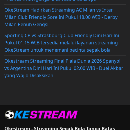
OkeStream Hadirkan Streaming AC Milan vs Inter
Milan Club Friendly Sore Ini Pukul 18.00 WIB - Derby
Milan Penuh Gengsi
Sporting CP vs Strasbourg Club Friendly Dini Hari Ini
Pukul 01.15 WIB tersedia melalui layanan streaming
OkeStream untuk menemani pecinta sepak bola
Okestream Streaming Final Piala Dunia 2026 Spanyol
vs Argentina Dini Hari Ini Pukul 02.00 WIB - Duel Akbar
yang Wajib Disaksikan
Okestream - Streaming Sepak Bola Tanpa Batas