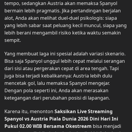
tempo, sedangkan Austria akan memaksa Spanyol
bermain lebih pragmatis. Jika pertandingan berjalan
alot, Anda akan melihat duel-duel psikologis: siapa
yang lebih sabar saat peluang kecil muncul, siapa yang
lebih berani mengambil risiko ketika waktu semakin
sempit.
Yang membuat laga ini spesial adalah variasi skenario.
Bisa saja Spanyol unggul lebih cepat melalui serangan
dari sisi atau pergerakan cepat di area tengah. Tapi
juga bisa terjadi kebalikannya: Austria lebih dulu
mencetak gol, lalu memaksa Spanyol mengejar.
Dengan pola seperti ini, Anda akan merasakan
ketegangan dari perubahan posisi di lapangan.
Karena itu, menonton
Saksikan Live Streaming
Spanyol vs Austria Piala Dunia 2026 Dini Hari Ini
Pukul 02.00 WIB Bersama Okestream
bisa menjadi