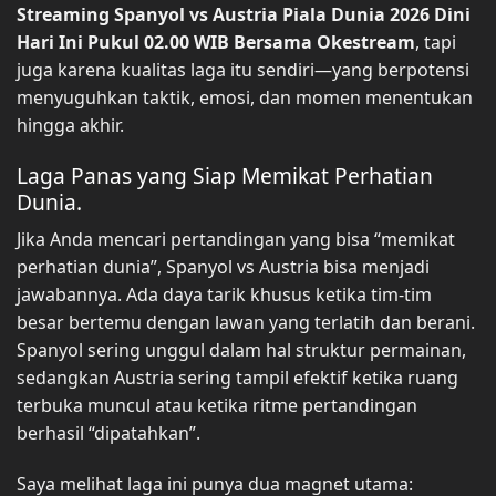
Streaming Spanyol vs Austria Piala Dunia 2026 Dini
Hari Ini Pukul 02.00 WIB Bersama Okestream
, tapi
juga karena kualitas laga itu sendiri—yang berpotensi
menyuguhkan taktik, emosi, dan momen menentukan
hingga akhir.
Laga Panas yang Siap Memikat Perhatian
Dunia.
Jika Anda mencari pertandingan yang bisa “memikat
perhatian dunia”, Spanyol vs Austria bisa menjadi
jawabannya. Ada daya tarik khusus ketika tim-tim
besar bertemu dengan lawan yang terlatih dan berani.
Spanyol sering unggul dalam hal struktur permainan,
sedangkan Austria sering tampil efektif ketika ruang
terbuka muncul atau ketika ritme pertandingan
berhasil “dipatahkan”.
Saya melihat laga ini punya dua magnet utama: