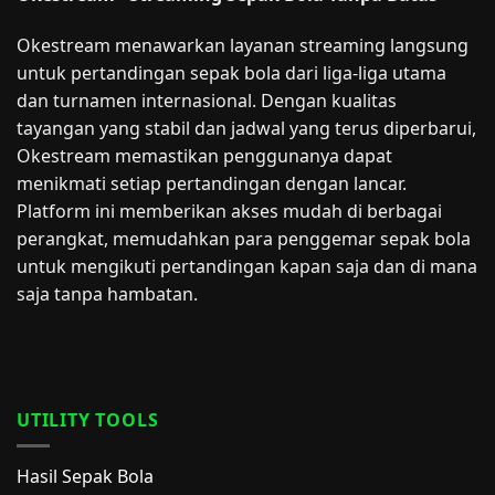
Okestream menawarkan layanan streaming langsung
untuk pertandingan sepak bola dari liga-liga utama
dan turnamen internasional. Dengan kualitas
tayangan yang stabil dan jadwal yang terus diperbarui,
Okestream memastikan penggunanya dapat
menikmati setiap pertandingan dengan lancar.
Platform ini memberikan akses mudah di berbagai
perangkat, memudahkan para penggemar sepak bola
untuk mengikuti pertandingan kapan saja dan di mana
saja tanpa hambatan.
UTILITY TOOLS
Hasil Sepak Bola