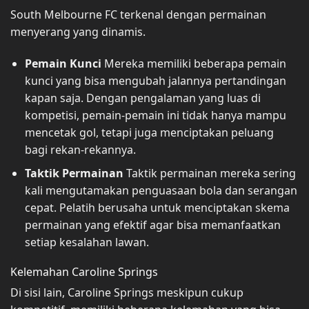
South Melbourne FC terkenal dengan permainan
menyerang yang dinamis.
Pemain Kunci
Mereka memiliki beberapa pemain
kunci yang bisa mengubah jalannya pertandingan
kapan saja. Dengan pengalaman yang luas di
kompetisi, pemain-pemain ini tidak hanya mampu
mencetak gol, tetapi juga menciptakan peluang
bagi rekan-rekannya.
Taktik Permainan
Taktik permainan mereka sering
kali mengutamakan penguasaan bola dan serangan
cepat. Pelatih berusaha untuk menciptakan skema
permainan yang efektif agar bisa memanfaatkan
setiap kesalahan lawan.
Kelemahan Caroline Springs
Di sisi lain, Caroline Springs meskipun cukup