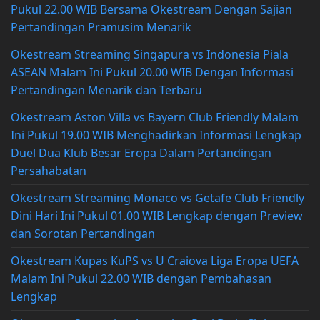
Pukul 22.00 WIB Bersama Okestream Dengan Sajian
Pertandingan Pramusim Menarik
Okestream Streaming Singapura vs Indonesia Piala
ASEAN Malam Ini Pukul 20.00 WIB Dengan Informasi
Pertandingan Menarik dan Terbaru
Okestream Aston Villa vs Bayern Club Friendly Malam
Ini Pukul 19.00 WIB Menghadirkan Informasi Lengkap
Duel Dua Klub Besar Eropa Dalam Pertandingan
Persahabatan
Okestream Streaming Monaco vs Getafe Club Friendly
Dini Hari Ini Pukul 01.00 WIB Lengkap dengan Preview
dan Sorotan Pertandingan
Okestream Kupas KuPS vs U Craiova Liga Eropa UEFA
Malam Ini Pukul 22.00 WIB dengan Pembahasan
Lengkap