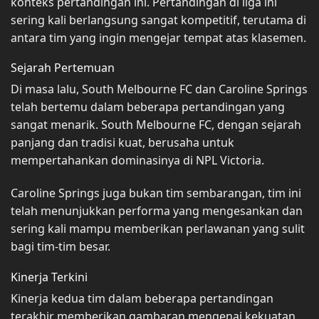
konteks pertandingan ini. Pertandingan di liga ini
sering kali berlangsung sangat kompetitif, terutama di
antara tim yang ingin mengejar tempat atas klasemen.
Sejarah Pertemuan
Di masa lalu, South Melbourne FC dan Caroline Springs
telah bertemu dalam beberapa pertandingan yang
sangat menarik. South Melbourne FC, dengan sejarah
panjang dan tradisi kuat, berusaha untuk
mempertahankan dominasinya di NPL Victoria.
Caroline Springs juga bukan tim sembarangan, tim ini
telah menunjukkan performa yang mengesankan dan
sering kali mampu memberikan perlawanan yang sulit
bagi tim-tim besar.
Kinerja Terkini
Kinerja kedua tim dalam beberapa pertandingan
terakhir memberikan gambaran mengenai kekuatan