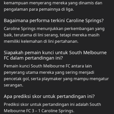
kemampuan menyerang mereka yang dinamis dan
pengalaman para pemainnya di liga.
Bagaimana performa terkini Caroline Springs?
Caroline Springs menunjukkan perkembangan yang
baik, terutama di lini serang, tetapi mereka masih
memiliki kelemahan di lini pertahanan.
Siapakah pemain kunci untuk South Melbourne
FC dalam pertandingan ini?
Pemain kunci South Melbourne FC antara lain
penyerang utama mereka yang sering menjadi
pencetak gol, serta playmaker yang mampu mengatur
serangan.
Apa prediksi skor untuk pertandingan ini?
Prediksi skor untuk pertandingan ini adalah South
Melbourne FC 3 – 1 Caroline Springs.