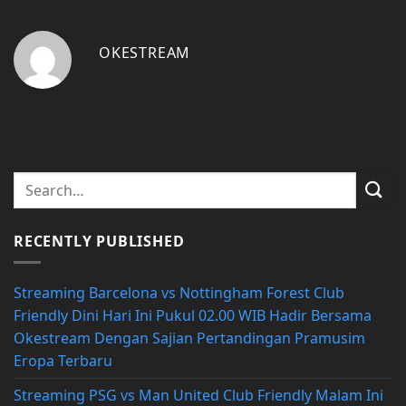
OKESTREAM
RECENTLY PUBLISHED
Streaming Barcelona vs Nottingham Forest Club
Friendly Dini Hari Ini Pukul 02.00 WIB Hadir Bersama
Okestream Dengan Sajian Pertandingan Pramusim
Eropa Terbaru
Streaming PSG vs Man United Club Friendly Malam Ini