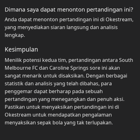
Dimana saya dapat menonton pertandingan ini?
Anda dapat menonton pertandingan ini di Okestream,
yang menyediakan siaran langsung dan analisis
lengkap.
Kesimpulan
Menilik potensi kedua tim, pertandingan antara South
Melbourne FC dan Caroline Springs sore ini akan
sangat menarik untuk disaksikan. Dengan berbagai
statistik dan analisis yang telah dibahas, para
penggemar dapat berharap pada sebuah
pertandingan yang menegangkan dan penuh aksi.
Pastikan untuk menyaksikan pertandingan ini di
Okestream untuk mendapatkan pengalaman
menyaksikan sepak bola yang tak terlupakan.