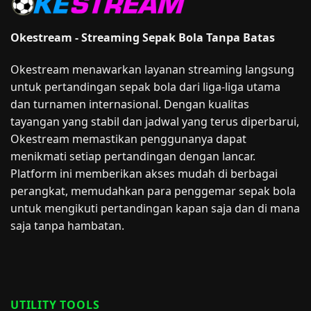
Okestream - Streaming Sepak Bola Tanpa Batas
Okestream menawarkan layanan streaming langsung
untuk pertandingan sepak bola dari liga-liga utama
dan turnamen internasional. Dengan kualitas
tayangan yang stabil dan jadwal yang terus diperbarui,
Okestream memastikan penggunanya dapat
menikmati setiap pertandingan dengan lancar.
Platform ini memberikan akses mudah di berbagai
perangkat, memudahkan para penggemar sepak bola
untuk mengikuti pertandingan kapan saja dan di mana
saja tanpa hambatan.
UTILITY TOOLS