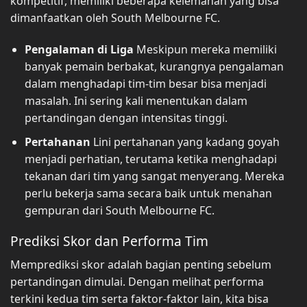
kompetitif, memiliki beberapa kelemahan yang bisa
dimanfaatkan oleh South Melbourne FC.
Pengalaman di Liga
Meskipun mereka memiliki
banyak pemain berbakat, kurangnya pengalaman
dalam menghadapi tim-tim besar bisa menjadi
masalah. Ini sering kali menentukan dalam
pertandingan dengan intensitas tinggi.
Pertahanan
Lini pertahanan yang kadang goyah
menjadi perhatian, terutama ketika menghadapi
tekanan dari tim yang sangat menyerang. Mereka
perlu bekerja sama secara baik untuk menahan
gempuran dari South Melbourne FC.
Prediksi Skor dan Performa Tim
Memprediksi skor adalah bagian penting sebelum
pertandingan dimulai. Dengan melihat performa
terkini kedua tim serta faktor-faktor lain, kita bisa