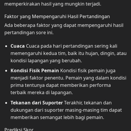
memperkirakan hasil yang mungkin terjadi.
Faktor yang Mempengaruhi Hasil Pertandingan
Ada beberapa faktor yang dapat mempengaruhi hasil
pertandingan sore ini.
Cuaca
Cuaca pada hari pertandingan sering kali
memengaruhi kedua tim, baik itu hujan, dingin, atau
kondisi lapangan yang berubah.
Kondisi Fisik Pemain
Kondisi fisik pemain juga
menjadi faktor penentu. Pemain yang dalam kondisi
prima tentunya dapat memberikan performa
terbaik mereka di lapangan.
Tekanan dari Suporter
Terakhir, tekanan dan
dukungan dari suporter masing-masing tim dapat
memberikan semangat lebih bagi pemain.
Prediksi Skor