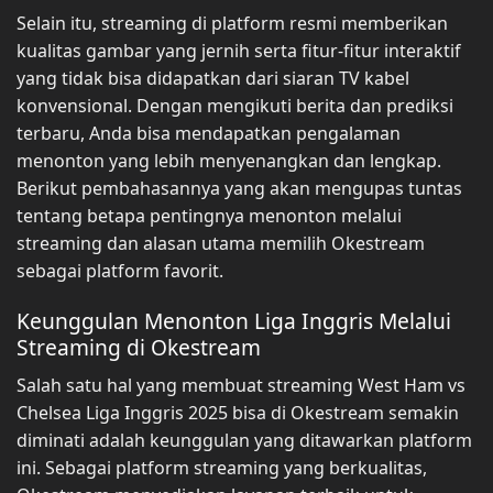
Selain itu, streaming di platform resmi memberikan
kualitas gambar yang jernih serta fitur-fitur interaktif
yang tidak bisa didapatkan dari siaran TV kabel
konvensional. Dengan mengikuti berita dan prediksi
terbaru, Anda bisa mendapatkan pengalaman
menonton yang lebih menyenangkan dan lengkap.
Berikut pembahasannya yang akan mengupas tuntas
tentang betapa pentingnya menonton melalui
streaming dan alasan utama memilih Okestream
sebagai platform favorit.
Keunggulan Menonton Liga Inggris Melalui
Streaming di Okestream
Salah satu hal yang membuat streaming West Ham vs
Chelsea Liga Inggris 2025 bisa di Okestream semakin
diminati adalah keunggulan yang ditawarkan platform
ini. Sebagai platform streaming yang berkualitas,