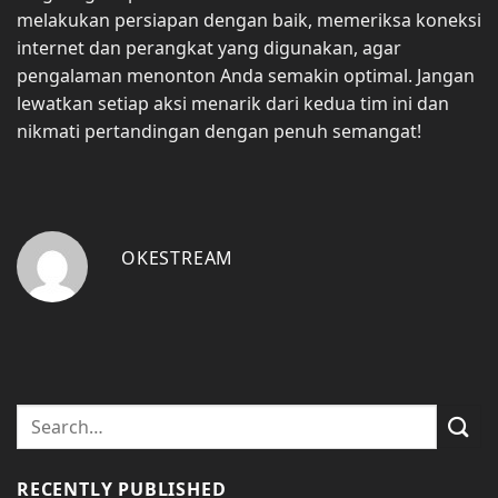
melakukan persiapan dengan baik, memeriksa koneksi
internet dan perangkat yang digunakan, agar
pengalaman menonton Anda semakin optimal. Jangan
lewatkan setiap aksi menarik dari kedua tim ini dan
nikmati pertandingan dengan penuh semangat!
OKESTREAM
RECENTLY PUBLISHED