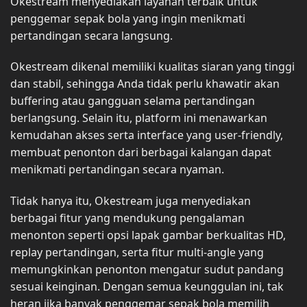
Okestream menyediakan layanan terbaik untuk
penggemar sepak bola yang ingin menikmati
pertandingan secara langsung.
Okestream dikenal memiliki kualitas siaran yang tinggi
dan stabil, sehingga Anda tidak perlu khawatir akan
buffering atau gangguan selama pertandingan
berlangsung. Selain itu, platform ini menawarkan
kemudahan akses serta interface yang user-friendly,
membuat penonton dari berbagai kalangan dapat
menikmati pertandingan secara nyaman.
Tidak hanya itu, Okestream juga menyediakan
berbagai fitur yang mendukung pengalaman
menonton seperti opsi lapak gambar berkualitas HD,
replay pertandingan, serta fitur multi-angle yang
memungkinkan penonton mengatur sudut pandang
sesuai keinginan. Dengan semua keunggulan ini, tak
heran jika banyak penggemar sepak bola memilih