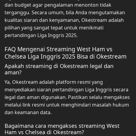
dan budget agar pengalaman menonton tidak
terganggu. Secara umum, bila Anda mengutamakan
kualitas siaran dan kenyamanan, Okestream adalah
pilihan yang sangat tepat untuk menikmati
pertandingan Liga Inggris 2025.
FAQ Mengenai Streaming West Ham vs
Chelsea Liga Inggris 2025 Bisa di Okestream
Apakah streaming di Okestream legal dan
aman?
Ya, Okestream adalah platform resmi yang
menyediakan siaran pertandingan Liga Inggris secara
legal dan aman digunakan. Pastikan selalu mengakses
melalui link resmi untuk menghindari masalah hukum
dan keamanan data.
Bagaimana cara mengakses streaming West
Ham vs Chelsea di Okestream?