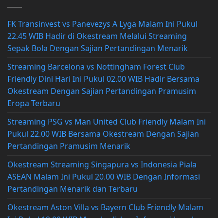
FK Transinvest vs Panevezys A Lyga Malam Ini Pukul
22.45 WIB Hadir di Okestream Melalui Streaming
Sepak Bola Dengan Sajian Pertandingan Menarik
Streaming Barcelona vs Nottingham Forest Club
Friendly Dini Hari Ini Pukul 02.00 WIB Hadir Bersama
Okestream Dengan Sajian Pertandingan Pramusim
Eropa Terbaru
Streaming PSG vs Man United Club Friendly Malam Ini
Pukul 22.00 WIB Bersama Okestream Dengan Sajian
Pertandingan Pramusim Menarik
Okestream Streaming Singapura vs Indonesia Piala
ASEAN Malam Ini Pukul 20.00 WIB Dengan Informasi
Pertandingan Menarik dan Terbaru
Okestream Aston Villa vs Bayern Club Friendly Malam