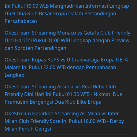
Ini Pukul 19.00 WIB Menghadirkan Informasi Lengkap
Duel Dua Klub Besar Eropa Dalam Pertandingan
Persahabatan
Okestream Streaming Monaco vs Getafe Club Friendly
Dini Hari Ini Pukul 01.00 WIB Lengkap dengan Preview
dan Sorotan Pertandingan
Okestream Kupas KuPS vs U Craiova Liga Eropa UEFA
Malam Ini Pukul 22.00 WIB dengan Pembahasan
Lengkap
Okestream Streaming Arsenal vs Real Betis Club
Friendly Dini Hari Ini Pukul 01.30 WIB - Nikmati Duel
Pramusim Bergengsi Dua Klub Elite Eropa
OkeStream Hadirkan Streaming AC Milan vs Inter
Milan Club Friendly Sore Ini Pukul 18.00 WIB - Derby
Milan Penuh Gengsi