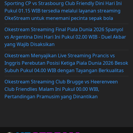
Sporting CP vs Strasbourg Club Friendly Dini Hari Ini
Pukul 01.15 WIB tersedia melalui layanan streaming
OkeStream untuk menemani pecinta sepak bola
Okestream Streaming Final Piala Dunia 2026 Spanyol
vs Argentina Dini Hari Ini Pukul 02.00 WIB - Duel Akbar
yang Wajib Disaksikan
Okestream Menyajikan Live Streaming Prancis vs
Inggris Perebutan Posisi Ketiga Piala Dunia 2026 Besok
Subuh Pukul 04.00 WIB dengan Tayangan Berkualitas
Okestream Streaming Club Brugge vs Heerenveen
Club Friendlies Malam Ini Pukul 00.00 WIB,
Pertandingan Pramusim yang Dinantikan