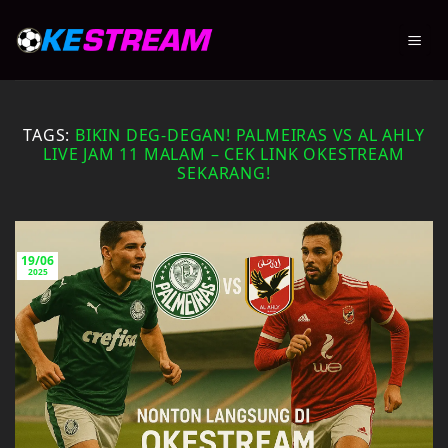
Skip
to
content
TAGS:
BIKIN DEG-DEGAN! PALMEIRAS VS AL AHLY
LIVE JAM 11 MALAM – CEK LINK OKESTREAM
SEKARANG!
19/06
2025