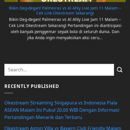
Bikin Deg-degan! Palmeiras vs Al Ahly Live Jam 11 Malam –
Cek Link Okestream Sekarang!
Bikin Deg-degan! Palmeiras vs Al Ahly Live Jam 11 Malam –
Cek Link Okestream Sekarang! Pertandingan ini diantisipasi
oleh banyak penggemar sepak bola di seluruh dunia. Dan
jika Anda ingin menyaksikan aksi seru...
RECENTLY PUBLISHED
Okestream Streaming Singapura vs Indonesia Piala
ASEAN Malam Ini Pukul 20.00 WIB Dengan Informasi
Pertandingan Menarik dan Terbaru
Okestream Aston Villa vs Bayern Club Friendly Malam