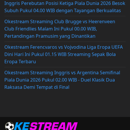
Inggris Perebutan Posisi Ketiga Piala Dunia 2026 Besok
Subuh Pukul 04.00 WIB dengan Tayangan Berkualitas
Okestream Streaming Club Brugge vs Heerenveen
Club Friendlies Malam Ini Pukul 00.00 WIB,
Pertandingan Pramusim yang Dinantikan
Okestream Ferencvaros vs Vojvodina Liga Eropa UEFA
Dini Hari Ini Pukul 01.15 WIB Streaming Sepak Bola
Eropa Terbaru
Okestream Streaming Inggris vs Argentina Semifinal
Piala Dunia 2026 Pukul 02.00 WIB - Duel Klasik Dua
Raksasa Demi Tempat di Final