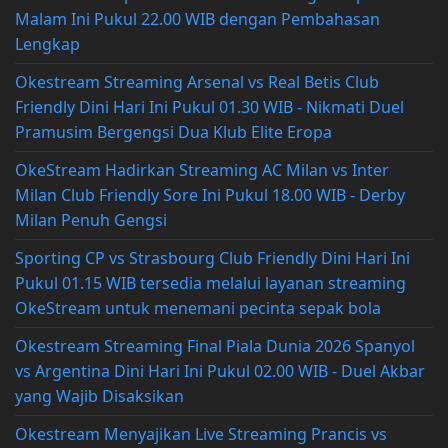
Malam Ini Pukul 22.00 WIB dengan Pembahasan
Lengkap
Okestream Streaming Arsenal vs Real Betis Club
Friendly Dini Hari Ini Pukul 01.30 WIB - Nikmati Duel
Pramusim Bergengsi Dua Klub Elite Eropa
OkeStream Hadirkan Streaming AC Milan vs Inter
Milan Club Friendly Sore Ini Pukul 18.00 WIB - Derby
Milan Penuh Gengsi
Sporting CP vs Strasbourg Club Friendly Dini Hari Ini
Pukul 01.15 WIB tersedia melalui layanan streaming
OkeStream untuk menemani pecinta sepak bola
Okestream Streaming Final Piala Dunia 2026 Spanyol
vs Argentina Dini Hari Ini Pukul 02.00 WIB - Duel Akbar
yang Wajib Disaksikan
Okestream Menyajikan Live Streaming Prancis vs