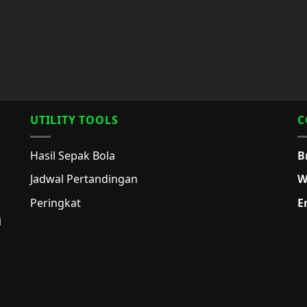
UTILITY TOOLS
C
Hasil Sepak Bola
B
Jadwal Pertandingan
W
Peringkat
E
i