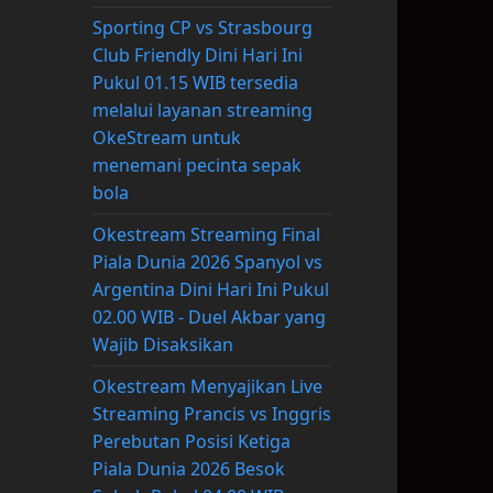
Sporting CP vs Strasbourg
Club Friendly Dini Hari Ini
Pukul 01.15 WIB tersedia
melalui layanan streaming
OkeStream untuk
menemani pecinta sepak
bola
Okestream Streaming Final
Piala Dunia 2026 Spanyol vs
Argentina Dini Hari Ini Pukul
02.00 WIB - Duel Akbar yang
Wajib Disaksikan
Okestream Menyajikan Live
Streaming Prancis vs Inggris
Perebutan Posisi Ketiga
Piala Dunia 2026 Besok