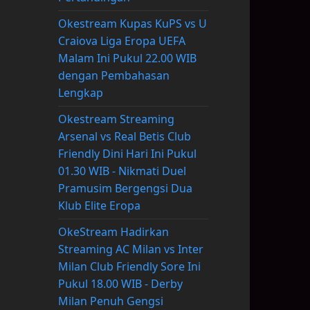
Okestream Kupas KuPS vs U
Craiova Liga Eropa UEFA
Malam Ini Pukul 22.00 WIB
dengan Pembahasan
Lengkap
Okestream Streaming
Arsenal vs Real Betis Club
Friendly Dini Hari Ini Pukul
01.30 WIB - Nikmati Duel
Pramusim Bergengsi Dua
Klub Elite Eropa
OkeStream Hadirkan
Streaming AC Milan vs Inter
Milan Club Friendly Sore Ini
Pukul 18.00 WIB - Derby
Milan Penuh Gengsi