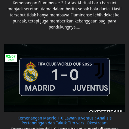
Kemenangan Fluminense 2-1 Atas Al Hilal baru-baru ini
menjadi sorotan utama dalam berita sepak bola dunia. Hasil
tersebut tidak hanya membawa Fluminense lebih dekat ke
puncak, tetapi juga memberikan kebanggaan bagi para
pendukungnya....
02/07
2025
Kemenangan Madrid 1-0 Lawan Juventus : Analisis
Pertandingan dan Taktik Tim versi Okestream
Kemenangan Madrid 1-0 Lawan Juventus menjadi momen