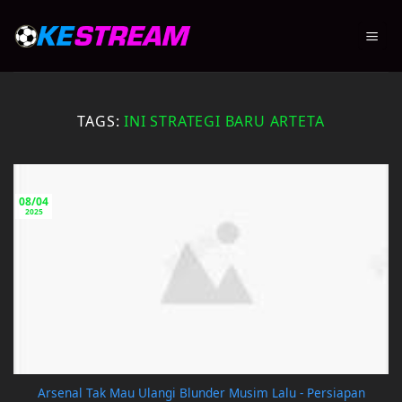
Skip
to
content
TAGS:
INI STRATEGI BARU ARTETA
08/04
2025
Arsenal Tak Mau Ulangi Blunder Musim Lalu - Persiapan