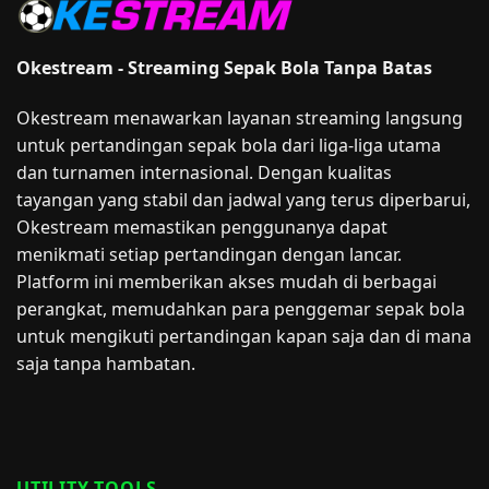
Okestream - Streaming Sepak Bola Tanpa Batas
Okestream menawarkan layanan streaming langsung
untuk pertandingan sepak bola dari liga-liga utama
dan turnamen internasional. Dengan kualitas
tayangan yang stabil dan jadwal yang terus diperbarui,
Okestream memastikan penggunanya dapat
menikmati setiap pertandingan dengan lancar.
Platform ini memberikan akses mudah di berbagai
perangkat, memudahkan para penggemar sepak bola
untuk mengikuti pertandingan kapan saja dan di mana
saja tanpa hambatan.
UTILITY TOOLS