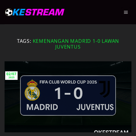
Skip
to
content
TAGS:
KEMENANGAN MADRID 1-0 LAWAN
JUVENTUS
02/07
2025