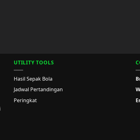
UTILITY TOOLS
C
Hasil Sepak Bola
B
Jadwal Pertandingan
W
Peringkat
E
i