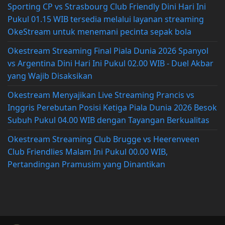
Sporting CP vs Strasbourg Club Friendly Dini Hari Ini
Pukul 01.15 WIB tersedia melalui layanan streaming
OkeStream untuk menemani pecinta sepak bola
Okestream Streaming Final Piala Dunia 2026 Spanyol
vs Argentina Dini Hari Ini Pukul 02.00 WIB - Duel Akbar
yang Wajib Disaksikan
Okestream Menyajikan Live Streaming Prancis vs
Inggris Perebutan Posisi Ketiga Piala Dunia 2026 Besok
Subuh Pukul 04.00 WIB dengan Tayangan Berkualitas
Okestream Streaming Club Brugge vs Heerenveen
Club Friendlies Malam Ini Pukul 00.00 WIB,
Pertandingan Pramusim yang Dinantikan