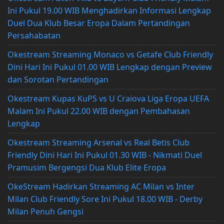
Ini Pukul 19.00 WIB Menghadirkan Informasi Lengkap
Duel Dua Klub Besar Eropa Dalam Pertandingan
Persahabatan
Okestream Streaming Monaco vs Getafe Club Friendly
Dini Hari Ini Pukul 01.00 WIB Lengkap dengan Preview
dan Sorotan Pertandingan
Okestream Kupas KuPS vs U Craiova Liga Eropa UEFA
Malam Ini Pukul 22.00 WIB dengan Pembahasan
Lengkap
Okestream Streaming Arsenal vs Real Betis Club
Friendly Dini Hari Ini Pukul 01.30 WIB - Nikmati Duel
Pramusim Bergengsi Dua Klub Elite Eropa
OkeStream Hadirkan Streaming AC Milan vs Inter
Milan Club Friendly Sore Ini Pukul 18.00 WIB - Derby
Milan Penuh Gengsi