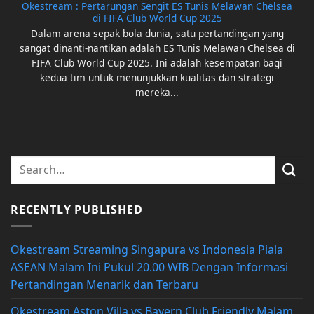
Okestream : Pertarungan Sengit ES Tunis Melawan Chelsea
di FIFA Club World Cup 2025
Dalam arena sepak bola dunia, satu pertandingan yang
sangat dinanti-nantikan adalah ES Tunis Melawan Chelsea di
FIFA Club World Cup 2025. Ini adalah kesempatan bagi
kedua tim untuk menunjukkan kualitas dan strategi
mereka...
RECENTLY PUBLISHED
Okestream Streaming Singapura vs Indonesia Piala
ASEAN Malam Ini Pukul 20.00 WIB Dengan Informasi
Pertandingan Menarik dan Terbaru
Okestream Aston Villa vs Bayern Club Friendly Malam