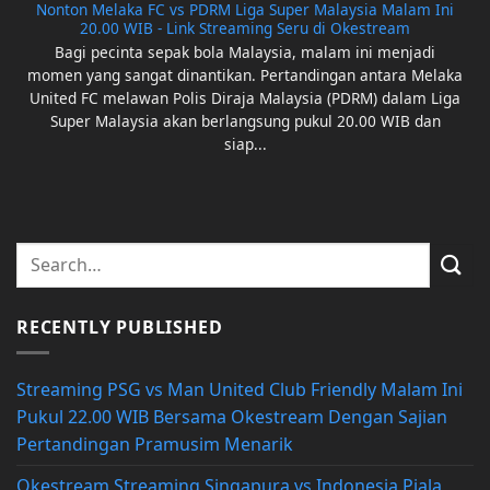
Nonton Melaka FC vs PDRM Liga Super Malaysia Malam Ini
20.00 WIB - Link Streaming Seru di Okestream
Bagi pecinta sepak bola Malaysia, malam ini menjadi
momen yang sangat dinantikan. Pertandingan antara Melaka
United FC melawan Polis Diraja Malaysia (PDRM) dalam Liga
Super Malaysia akan berlangsung pukul 20.00 WIB dan
siap...
RECENTLY PUBLISHED
Streaming PSG vs Man United Club Friendly Malam Ini
Pukul 22.00 WIB Bersama Okestream Dengan Sajian
Pertandingan Pramusim Menarik
Okestream Streaming Singapura vs Indonesia Piala