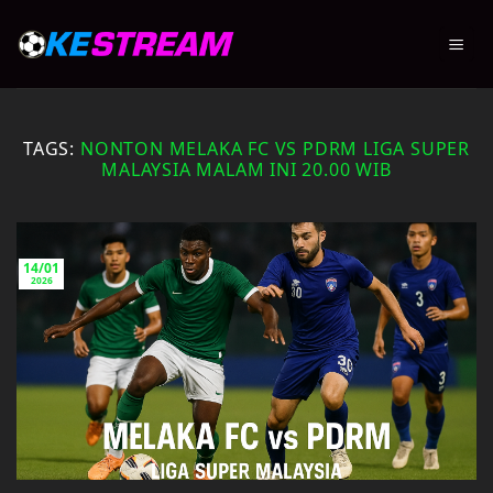
Skip
to
content
TAGS:
NONTON MELAKA FC VS PDRM LIGA SUPER
MALAYSIA MALAM INI 20.00 WIB
14/01
2026