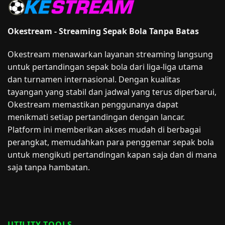
Okestream - Streaming Sepak Bola Tanpa Batas
Okestream menawarkan layanan streaming langsung
untuk pertandingan sepak bola dari liga-liga utama
dan turnamen internasional. Dengan kualitas
tayangan yang stabil dan jadwal yang terus diperbarui,
Okestream memastikan penggunanya dapat
menikmati setiap pertandingan dengan lancar.
Platform ini memberikan akses mudah di berbagai
perangkat, memudahkan para penggemar sepak bola
untuk mengikuti pertandingan kapan saja dan di mana
saja tanpa hambatan.
UTILITY TOOLS