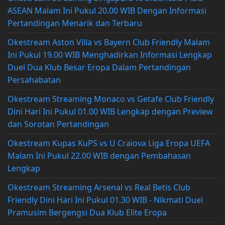
ASEAN Malam Ini Pukul 20.00 WIB Dengan Informasi
Pertandingan Menarik dan Terbaru
Okestream Aston Villa vs Bayern Club Friendly Malam
Ini Pukul 19.00 WIB Menghadirkan Informasi Lengkap
Duel Dua Klub Besar Eropa Dalam Pertandingan
Persahabatan
Okestream Streaming Monaco vs Getafe Club Friendly
Dini Hari Ini Pukul 01.00 WIB Lengkap dengan Preview
dan Sorotan Pertandingan
Okestream Kupas KuPS vs U Craiova Liga Eropa UEFA
Malam Ini Pukul 22.00 WIB dengan Pembahasan
Lengkap
Okestream Streaming Arsenal vs Real Betis Club
Friendly Dini Hari Ini Pukul 01.30 WIB - Nikmati Duel
Pramusim Bergengsi Dua Klub Elite Eropa