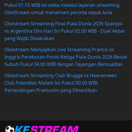
Pukul 01.15 WIB tersedia melalui layanan streaming
OkeStream untuk menemani pecinta sepak bola
Okestream Streaming Final Piala Dunia 2026 Spanyol
vs Argentina Dini Hari Ini Pukul 02.00 WIB - Duel Akbar
yang Wajib Disaksikan
Okestream Menyajikan Live Streaming Prancis vs
Inggris Perebutan Posisi Ketiga Piala Dunia 2026 Besok
Subuh Pukul 04.00 WIB dengan Tayangan Berkualitas
Okestream Streaming Club Brugge vs Heerenveen
Club Friendlies Malam Ini Pukul 00.00 WIB,
Pertandingan Pramusim yang Dinantikan