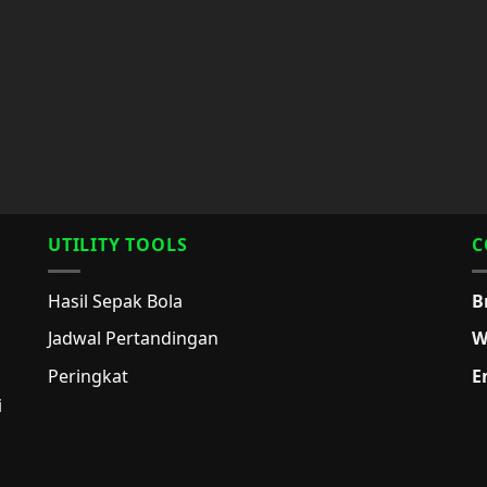
UTILITY TOOLS
C
Hasil Sepak Bola
B
Jadwal Pertandingan
W
Peringkat
E
i