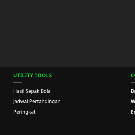
UTILITY TOOLS
C
Hasil Sepak Bola
B
Jadwal Pertandingan
W
Peringkat
E
i