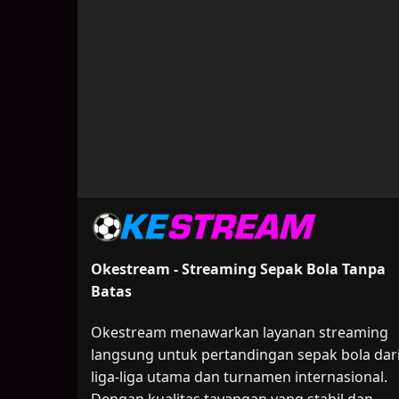
Okestream - Streaming Sepak Bola Tanpa
Batas
Okestream menawarkan layanan streaming
langsung untuk pertandingan sepak bola dar
liga-liga utama dan turnamen internasional.