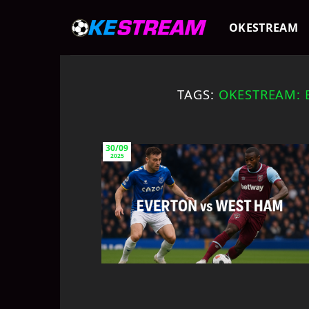
Skip
to
OKESTREAM
content
TAGS:
OKESTREAM: 
30/09
2025