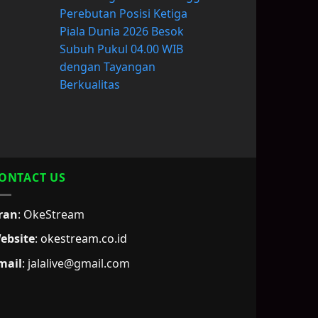
Perebutan Posisi Ketiga
Piala Dunia 2026 Besok
Subuh Pukul 04.00 WIB
dengan Tayangan
Berkualitas
ONTACT US
ran
: OkeStream
ebsite
:
okestream.co.id
mail
:
jalalive@gmail.com