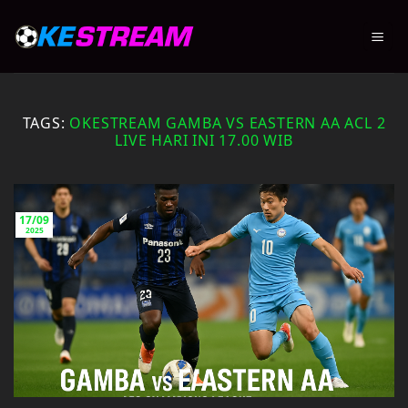
Skip
to
content
TAGS:
OKESTREAM GAMBA VS EASTERN AA ACL 2
LIVE HARI INI 17.00 WIB
17/09
2025