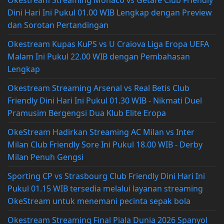
Dini Hari Ini Pukul 01.00 WIB Lengkap dengan Preview
dan Sorotan Pertandingan
Okestream Kupas KuPS vs U Craiova Liga Eropa UEFA
Malam Ini Pukul 22.00 WIB dengan Pembahasan
Lengkap
Okestream Streaming Arsenal vs Real Betis Club
Friendly Dini Hari Ini Pukul 01.30 WIB - Nikmati Duel
Pramusim Bergengsi Dua Klub Elite Eropa
OkeStream Hadirkan Streaming AC Milan vs Inter
Milan Club Friendly Sore Ini Pukul 18.00 WIB - Derby
Milan Penuh Gengsi
Sporting CP vs Strasbourg Club Friendly Dini Hari Ini
Pukul 01.15 WIB tersedia melalui layanan streaming
OkeStream untuk menemani pecinta sepak bola
Okestream Streaming Final Piala Dunia 2026 Spanyol