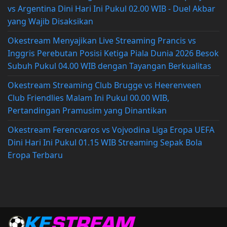
vs Argentina Dini Hari Ini Pukul 02.00 WIB - Duel Akbar
yang Wajib Disaksikan
Okestream Menyajikan Live Streaming Prancis vs
Inggris Perebutan Posisi Ketiga Piala Dunia 2026 Besok
Subuh Pukul 04.00 WIB dengan Tayangan Berkualitas
Okestream Streaming Club Brugge vs Heerenveen
Club Friendlies Malam Ini Pukul 00.00 WIB,
Pertandingan Pramusim yang Dinantikan
Okestream Ferencvaros vs Vojvodina Liga Eropa UEFA
Dini Hari Ini Pukul 01.15 WIB Streaming Sepak Bola
Eropa Terbaru