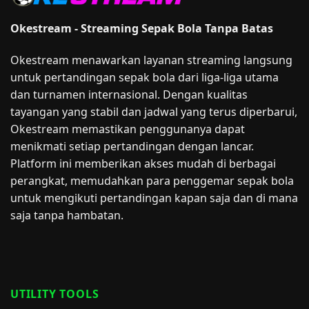
Okestream - Streaming Sepak Bola Tanpa Batas
Okestream menawarkan layanan streaming langsung
untuk pertandingan sepak bola dari liga-liga utama
dan turnamen internasional. Dengan kualitas
tayangan yang stabil dan jadwal yang terus diperbarui,
Okestream memastikan penggunanya dapat
menikmati setiap pertandingan dengan lancar.
Platform ini memberikan akses mudah di berbagai
perangkat, memudahkan para penggemar sepak bola
untuk mengikuti pertandingan kapan saja dan di mana
saja tanpa hambatan.
UTILITY TOOLS