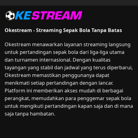
Okestream - Streaming Sepak Bola Tanpa Batas
Okestream menawarkan layanan streaming langsung
untuk pertandingan sepak bola dari liga-liga utama
dan turnamen internasional. Dengan kualitas
tayangan yang stabil dan jadwal yang terus diperbarui,
Okestream memastikan penggunanya dapat
menikmati setiap pertandingan dengan lancar.
Platform ini memberikan akses mudah di berbagai
perangkat, memudahkan para penggemar sepak bola
untuk mengikuti pertandingan kapan saja dan di mana
saja tanpa hambatan.