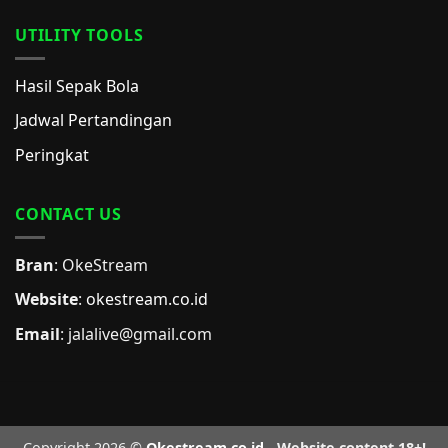
UTILITY TOOLS
Hasil Sepak Bola
Jadwal Pertandingan
Peringkat
CONTACT US
Bran
: OkeStream
Website
:
okestream.co.id
Email
:
jalalive@gmail.com
Copyright 2026 ©
Okestream.co.id
- Website content 18+!