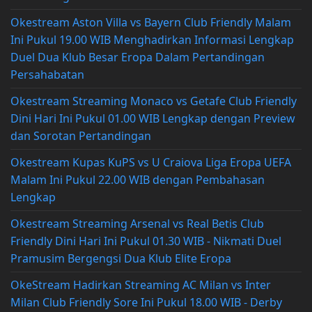
Okestream Aston Villa vs Bayern Club Friendly Malam
Ini Pukul 19.00 WIB Menghadirkan Informasi Lengkap
Duel Dua Klub Besar Eropa Dalam Pertandingan
Persahabatan
Okestream Streaming Monaco vs Getafe Club Friendly
Dini Hari Ini Pukul 01.00 WIB Lengkap dengan Preview
dan Sorotan Pertandingan
Okestream Kupas KuPS vs U Craiova Liga Eropa UEFA
Malam Ini Pukul 22.00 WIB dengan Pembahasan
Lengkap
Okestream Streaming Arsenal vs Real Betis Club
Friendly Dini Hari Ini Pukul 01.30 WIB - Nikmati Duel
Pramusim Bergengsi Dua Klub Elite Eropa
OkeStream Hadirkan Streaming AC Milan vs Inter
Milan Club Friendly Sore Ini Pukul 18.00 WIB - Derby