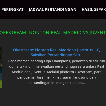
PERINGKAT
JADWAL PERTANDINGAN
HASIL SEPA
OKESTREAM: NONTON REAL MADRID VS JUVENT
Okestream: Nonton Real Madrid vs Juventus 1-0,
Saksikan Pertandingan Seru!
Pada momen penting Liga Champions, penonton di seluruh
dunia tak ingin melewatkan pertandingan seru antara Real
Madrid dan Juventus. Melalui platform Okestream, para
penggemar bisa menikmati siaran langsung dari
pertandingan ini dengan kualitas...