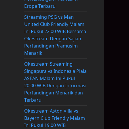
Eropa Terbaru
Streaming PSG vs Man
United Club Friendly Malam
Ini Pukul 22.00 WIB Bersama
Okestream Dengan Sajian
Pertandingan Pramusim
Menarik
Okestream Streaming
Singapura vs Indonesia Piala
ASEAN Malam Ini Pukul
20.00 WIB Dengan Informasi
Pertandingan Menarik dan
Terbaru
Okestream Aston Villa vs
Bayern Club Friendly Malam
Ini Pukul 19.00 WIB