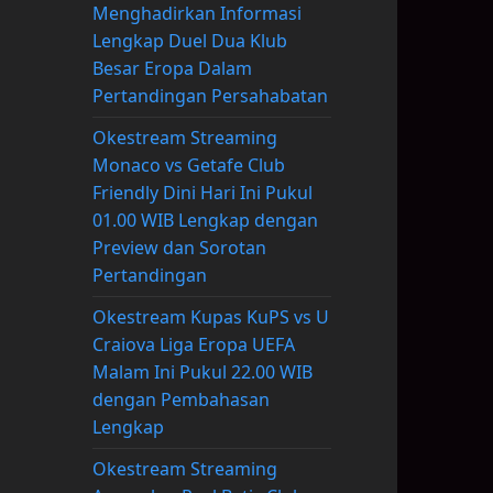
Menghadirkan Informasi
Lengkap Duel Dua Klub
Besar Eropa Dalam
Pertandingan Persahabatan
Okestream Streaming
Monaco vs Getafe Club
Friendly Dini Hari Ini Pukul
01.00 WIB Lengkap dengan
Preview dan Sorotan
Pertandingan
Okestream Kupas KuPS vs U
Craiova Liga Eropa UEFA
Malam Ini Pukul 22.00 WIB
dengan Pembahasan
Lengkap
Okestream Streaming