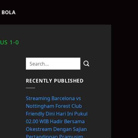
K BOLA
US 1-0
RECENTLY PUBLISHED
Streaming Barcelona vs
Nottingham Forest Club
Friendly Dini Hari Ini Pukul
02.00 WIB Hadir Bersama
Okestream Dengan Sajian
Pertandingan Pramusim