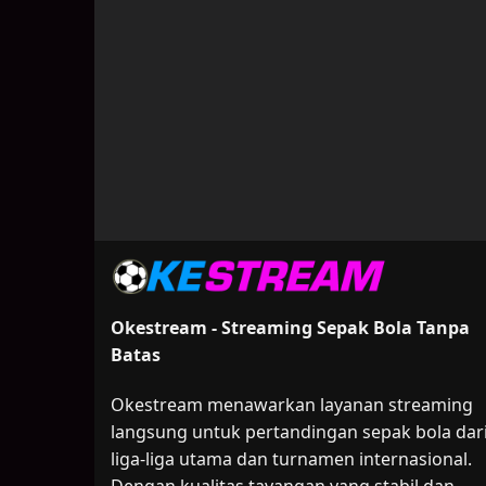
Okestream - Streaming Sepak Bola Tanpa
Batas
Okestream menawarkan layanan streaming
langsung untuk pertandingan sepak bola dar
liga-liga utama dan turnamen internasional.